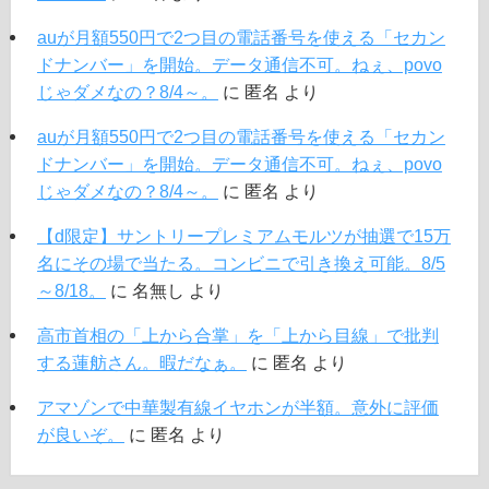
auが月額550円で2つ目の電話番号を使える「セカン
ドナンバー」を開始。データ通信不可。ねぇ、povo
じゃダメなの？8/4～。
に
匿名
より
auが月額550円で2つ目の電話番号を使える「セカン
ドナンバー」を開始。データ通信不可。ねぇ、povo
じゃダメなの？8/4～。
に
匿名
より
【d限定】サントリープレミアムモルツが抽選で15万
名にその場で当たる。コンビニで引き換え可能。8/5
～8/18。
に
名無し
より
高市首相の「上から合掌」を「上から目線」で批判
する蓮舫さん。暇だなぁ。
に
匿名
より
アマゾンで中華製有線イヤホンが半額。意外に評価
が良いぞ。
に
匿名
より