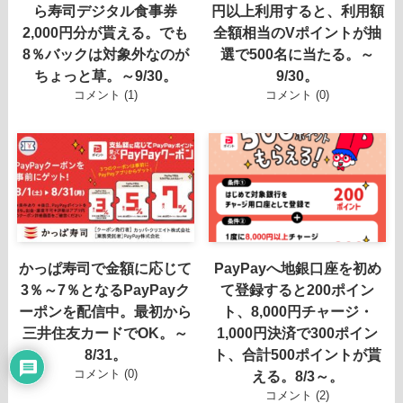
ら寿司デジタル食事券
円以上利用すると、利用額
2,000円分が貰える。でも
全額相当のVポイントが抽
8％バックは対象外なのが
選で500名に当たる。～
ちょっと草。～9/30。
9/30。
コメント (1)
コメント (0)
かっぱ寿司で金額に応じて
PayPayへ地銀口座を初め
3％～7％となるPayPayク
て登録すると200ポイン
ーポンを配信中。最初から
ト、8,000円チャージ・
三井住友カードでOK。～
1,000円決済で300ポイン
8/31。
ト、合計500ポイントが貰
コメント (0)
える。8/3～。
コメント (2)