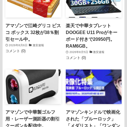
アマゾンで江崎グリコ ビス
楽天で中華タブレット
コ ボックス 32枚が38％割
DOOGEE U11 Proがキー
引セール中。
ボード付きで20950円。
RAM6GB。
2026年8月6日
激安速報
コメント (0)
2026年8月5日
激安速報
コメント (0)
アマゾンで中華製ゴルフ
アマゾンキンドルで映画化
用・レーザー測距器の割引
された「ブルーロック」
クーポンを配信中。
「メダリスト」「ワンダン