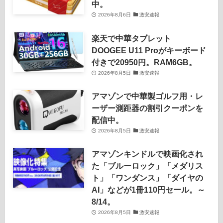
中。
2026年8月6日
激安速報
楽天で中華タブレット
DOOGEE U11 Proがキーボード
付きで20950円。RAM6GB。
2026年8月5日
激安速報
アマゾンで中華製ゴルフ用・レ
ーザー測距器の割引クーポンを
配信中。
2026年8月5日
激安速報
アマゾンキンドルで映画化され
た「ブルーロック」「メダリス
ト」「ワンダンス」「ダイヤの
AI」などが1冊110円セール。～
8/14。
2026年8月5日
激安速報