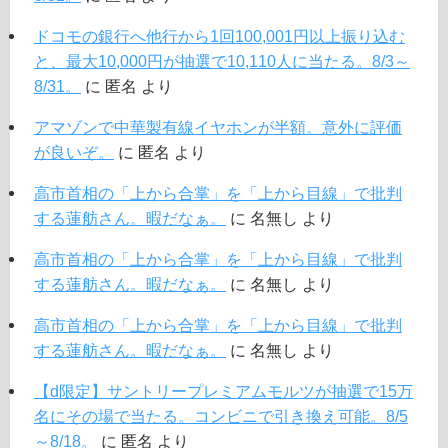
ドコモの銀行へ他行から1回100,001円以上振り込む
と、最大10,000円が抽選で10,110人に当たる。8/3～
8/31。
に
匿名
より
アマゾンで中華製有線イヤホンが半額。意外に評価
が良いぞ。
に
匿名
より
高市首相の「上から合掌」を「上から目線」で批判
する蓮舫さん。暇だなぁ。
に
名無し
より
高市首相の「上から合掌」を「上から目線」で批判
する蓮舫さん。暇だなぁ。
に
名無し
より
高市首相の「上から合掌」を「上から目線」で批判
する蓮舫さん。暇だなぁ。
に
名無し
より
【d限定】サントリープレミアムモルツが抽選で15万
名にその場で当たる。コンビニで引き換え可能。8/5
～8/18。
に
匿名
より