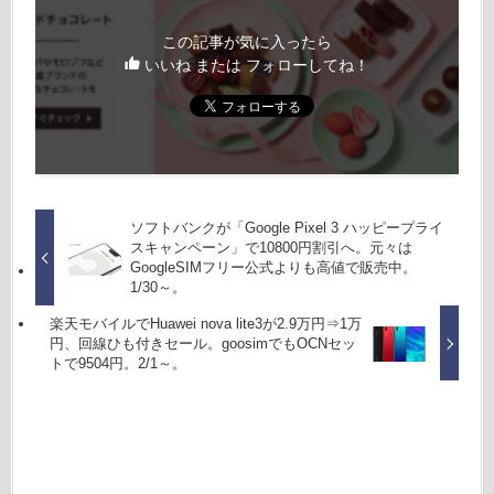
この記事が気に入ったら
いいね または フォローしてね！
ソフトバンクが「Google Pixel 3 ハッピープライ
スキャンペーン」で10800円割引へ。元々は
GoogleSIMフリー公式よりも高値で販売中。
1/30～。
楽天モバイルでHuawei nova lite3が2.9万円⇒1万
円、回線ひも付きセール。goosimでもOCNセッ
トで9504円。2/1～。