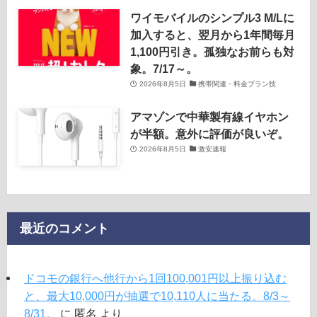
ワイモバイルのシンプル3 M/Lに
加入すると、翌月から1年間毎月
1,100円引き。孤独なお前らも対
象。7/17～。
2026年8月5日
携帯関連・料金プラン技
アマゾンで中華製有線イヤホン
が半額。意外に評価が良いぞ。
2026年8月5日
激安速報
最近のコメント
ドコモの銀行へ他行から1回100,001円以上振り込む
と、最大10,000円が抽選で10,110人に当たる。8/3～
8/31。
に
匿名
より