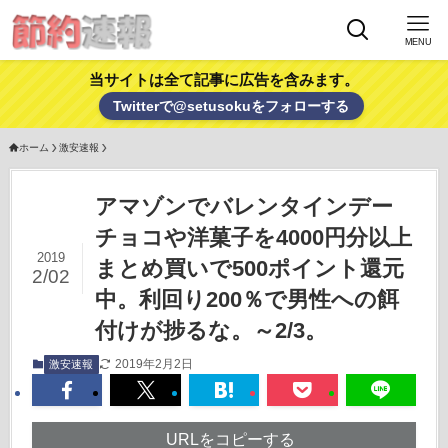
MENU
当サイトは全て記事に広告を含みます。
Twitterで@setusokuをフォローする
ホーム
激安速報
アマゾンでバレンタインデー
チョコや洋菓子を4000円分以上
2019
まとめ買いで500ポイント還元
2/02
中。利回り200％で男性への餌
付けが捗るな。～2/3。
2019年2月2日
激安速報
URLをコピーする