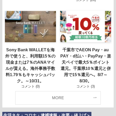
Sony Bank WALLETを海
千葉市でAEON Pay・au
外で使うと、利用額15％の
PAY・d払い・PayPay・楽
現金または7％のANAマイ
天ペイで最大5％ポイント
ルが貰える。海外事務手数
還元。千葉県10％還元と併
料1.79％もキャッシュバッ
用で15％還元へ。8/7～
ク。～10/31。
8/30。
コメント (0)
コメント (3)
MORE
生活ネタ・コロナ・逮捕速報・改悪・値上げ＞