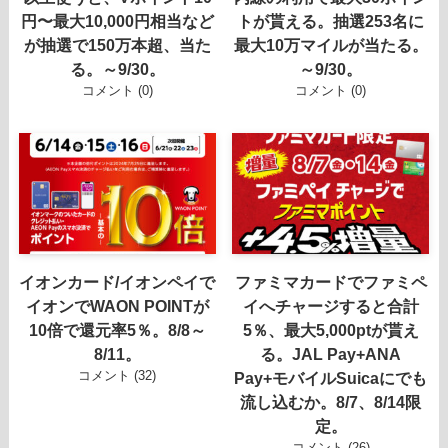
円〜最大10,000円相当など
トが貰える。抽選253名に
が抽選で150万本超、当た
最大10万マイルが当たる。
る。～9/30。
～9/30。
コメント (0)
コメント (0)
イオンカード/イオンペイで
ファミマカードでファミペ
イオンでWAON POINTが
イへチャージすると合計
10倍で還元率5％。8/8～
5％、最大5,000ptが貰え
8/11。
る。JAL Pay+ANA
コメント (32)
Pay+モバイルSuicaにでも
流し込むか。8/7、8/14限
定。
コメント (26)