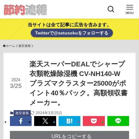
MENU
当サイトは全て記事に広告を含みます。
Twitterで@setusokuをフォローする
ホーム
激安速報
楽天スーパーDEALでシャープ
衣類乾燥除湿機 CV-NH140-W
2024
プラズマクラスター25000がポ
3/25
イント40％バック。高額領収書
メーカー。
2024年3月25日
激安速報
URLをコピーする