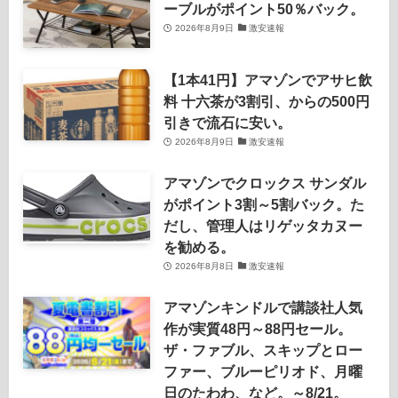
ーブルがポイント50％バック。
2026年8月9日
激安速報
【1本41円】アマゾンでアサヒ飲
料 十六茶が3割引、からの500円
引きで流石に安い。
2026年8月9日
激安速報
アマゾンでクロックス サンダル
がポイント3割～5割バック。た
だし、管理人はリゲッタカヌー
を勧める。
2026年8月8日
激安速報
アマゾンキンドルで講談社人気
作が実質48円～88円セール。
ザ・ファブル、スキップとロー
ファー、ブルーピリオド、月曜
日のたわわ、など。～8/21。