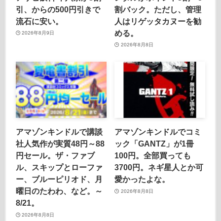
引、からの500円引きで
割バック。ただし、管理
流石に安い。
人はリゲッタカヌーを勧
める。
2026年8月9日
2026年8月8日
アマゾンキンドルで講談
アマゾンキンドルでコミ
社人気作が実質48円～88
ック「GANTZ」が1冊
円セール。ザ・ファブ
100円。全部買っても
ル、スキップとローファ
3700円。ネギ星人とか可
ー、ブルーピリオド、月
愛かったよな。
曜日のたわわ、など。～
2026年8月8日
8/21。
2026年8月8日