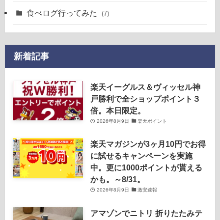
食べログ行ってみた
(7)
新着記事
楽天イーグルス＆ヴィッセル神
戸勝利で全ショップポイント３
倍。本日限定。
2026年8月9日
楽天ポイント
楽天マガジンが3ヶ月10円でお得
に試せるキャンペーンを実施
中。更に1000ポイントが貰える
かも。～8/31。
2026年8月9日
激安速報
アマゾンでニトリ 折りたたみテ