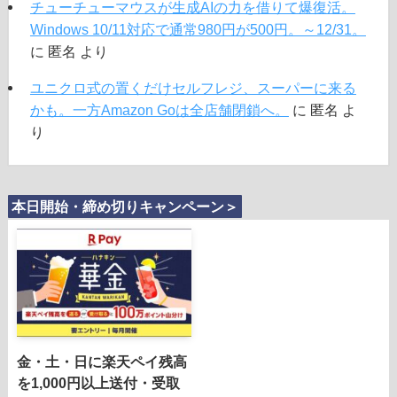
チューチューマウスが生成AIの力を借りて爆復活。
Windows 10/11対応で通常980円が500円。～12/31。
に
匿名
より
ユニクロ式の置くだけセルフレジ、スーパーに来る
かも。一方Amazon Goは全店舗閉鎖へ。
に
匿名
よ
り
本日開始・締め切りキャンペーン＞
金・土・日に楽天ペイ残高
を1,000円以上送付・受取