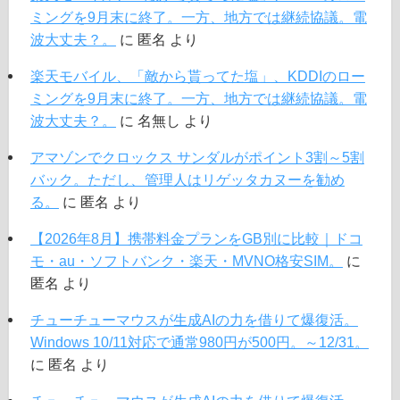
ミングを9月末に終了。一方、地方では継続協議。電
波大丈夫？。
に
匿名
より
楽天モバイル、「敵から貰ってた塩」、KDDIのロー
ミングを9月末に終了。一方、地方では継続協議。電
波大丈夫？。
に
名無し
より
アマゾンでクロックス サンダルがポイント3割～5割
バック。ただし、管理人はリゲッタカヌーを勧め
る。
に
匿名
より
【2026年8月】携帯料金プランをGB別に比較｜ドコ
モ・au・ソフトバンク・楽天・MVNO格安SIM。
に
匿名
より
チューチューマウスが生成AIの力を借りて爆復活。
Windows 10/11対応で通常980円が500円。～12/31。
に
匿名
より