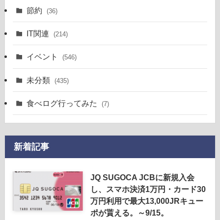
節約
(36)
IT関連
(214)
イベント
(546)
未分類
(435)
食べログ行ってみた
(7)
新着記事
JQ SUGOCA JCBに新規入会
し、スマホ決済1万円・カード30
万円利用で最大13,000JRキュー
ポが貰える。～9/15。