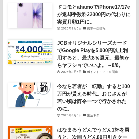
ドコモとahamoでiPhone17/17e
が返却手数料22000円の代わりに
実質月額1円に。
2026年8月6日
携帯一括情報
JCBオリジナルシリーズカード
でGoogle Playを5,000円以上利
用すると、最大8％還元。最初か
らヤフショでいいよ。～8/6。
2026年8月6日
ポイント・マイル関連
今なら若者が「転勤」すると100
万円が貰える時代。おじさんが
若い頃は辞令一つで行かされた
のに。
2026年8月6日
生活ネタ
はなまるうどんでうどん1杯を買
うと、次回うどん80円引きクー