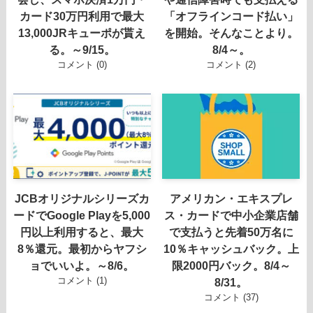
カード30万円利用で最大
「オフラインコード払い」
13,000JRキューポが貰え
を開始。そんなことより。
る。～9/15。
8/4～。
コメント (0)
コメント (2)
JCBオリジナルシリーズカ
アメリカン・エキスプレ
ードでGoogle Playを5,000
ス・カードで中小企業店舗
円以上利用すると、最大
で支払うと先着50万名に
8％還元。最初からヤフシ
10％キャッシュバック。上
ョでいいよ。～8/6。
限2000円バック。8/4～
コメント (1)
8/31。
コメント (37)