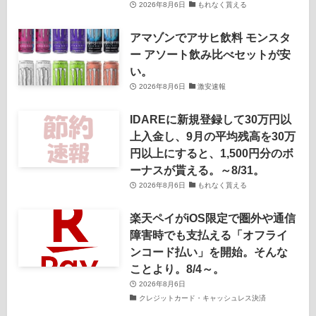
2026年8月6日
もれなく貰える
アマゾンでアサヒ飲料 モンスタ
ー アソート飲み比べセットが安
い。
2026年8月6日
激安速報
IDAREに新規登録して30万円以
上入金し、9月の平均残高を30万
円以上にすると、1,500円分のボ
ーナスが貰える。～8/31。
2026年8月6日
もれなく貰える
楽天ペイがiOS限定で圏外や通信
障害時でも支払える「オフライ
ンコード払い」を開始。そんな
ことより。8/4～。
2026年8月6日
クレジットカード・キャッシュレス決済