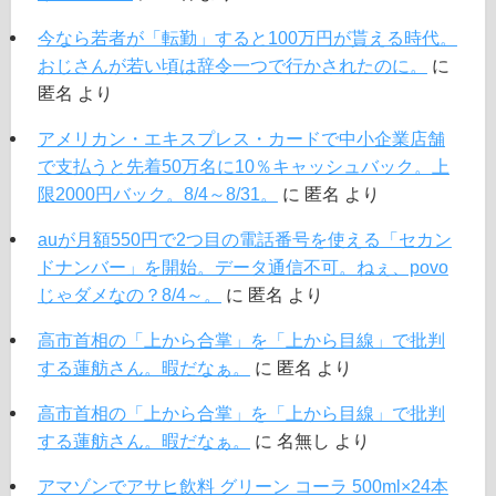
今なら若者が「転勤」すると100万円が貰える時代。
おじさんが若い頃は辞令一つで行かされたのに。
に
匿名
より
アメリカン・エキスプレス・カードで中小企業店舗
で支払うと先着50万名に10％キャッシュバック。上
限2000円バック。8/4～8/31。
に
匿名
より
auが月額550円で2つ目の電話番号を使える「セカン
ドナンバー」を開始。データ通信不可。ねぇ、povo
じゃダメなの？8/4～。
に
匿名
より
高市首相の「上から合掌」を「上から目線」で批判
する蓮舫さん。暇だなぁ。
に
匿名
より
高市首相の「上から合掌」を「上から目線」で批判
する蓮舫さん。暇だなぁ。
に
名無し
より
アマゾンでアサヒ飲料 グリーン コーラ 500ml×24本