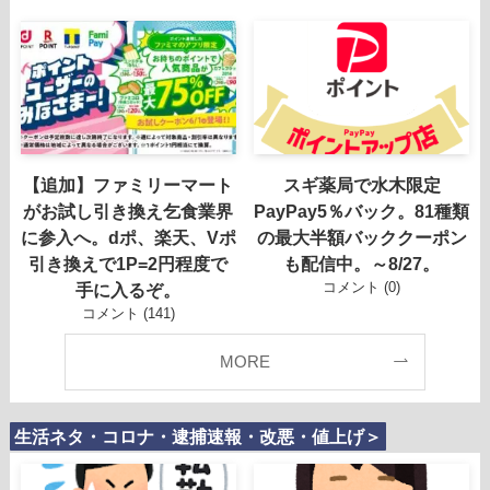
【追加】ファミリーマート
スギ薬局で水木限定
がお試し引き換え乞食業界
PayPay5％バック。81種類
に参入へ。dポ、楽天、Vポ
の最大半額バッククーポン
引き換えで1P=2円程度で
も配信中。～8/27。
コメント (0)
手に入るぞ。
コメント (141)
MORE
生活ネタ・コロナ・逮捕速報・改悪・値上げ＞