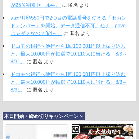
が25％割引セール中。
に
匿名
より
auが月額550円で2つ目の電話番号を使える「セカン
ドナンバー」を開始。データ通信不可。ねぇ、povo
じゃダメなの？8/4～。
に
匿名
より
ドコモの銀行へ他行から1回100,001円以上振り込む
と、最大10,000円が抽選で10,110人に当たる。8/3～
8/31。
に
匿名
より
ドコモの銀行へ他行から1回100,001円以上振り込む
と、最大10,000円が抽選で10,110人に当たる。8/3～
8/31。
に
匿名
より
本日開始・締め切りキャンペーン＞