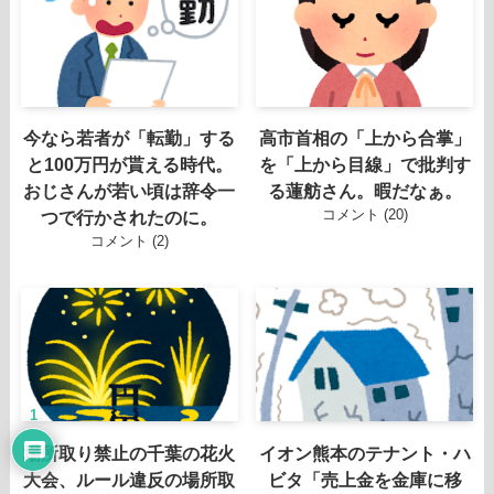
今なら若者が「転勤」する
高市首相の「上から合掌」
と100万円が貰える時代。
を「上から目線」で批判す
おじさんが若い頃は辞令一
る蓮舫さん。暇だなぁ。
コメント (20)
つで行かされたのに。
コメント (2)
1
場所取り禁止の千葉の花火
イオン熊本のテナント・ハ
大会、ルール違反の場所取
ビタ「売上金を金庫に移