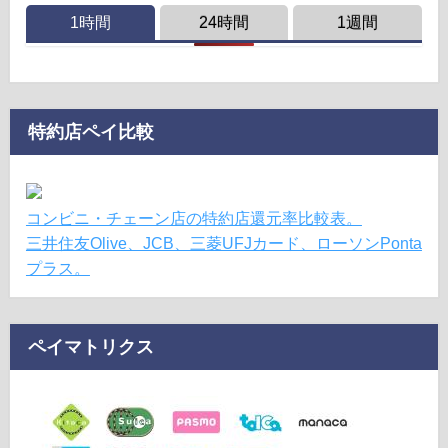
1時間
24時間
1週間
特約店ペイ比較
コンビニ・チェーン店の特約店還元率比較表。
三井住友Olive、JCB、三菱UFJカード、ローソンPonta
プラス。
ペイマトリクス