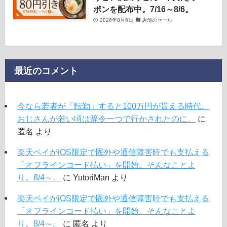
ポンを配布中。7/16～8/6。
2026年8月6日
店舗のセール
最近のコメント
今なら若者が「転勤」すると100万円が貰える時代。
おじさんが若い頃は辞令一つで行かされたのに。
に
匿名
より
楽天ペイがiOS限定で圏外や通信障害時でも支払える
「オフラインコード払い」を開始。そんなことよ
り。8/4～。
に
YutoriMan
より
楽天ペイがiOS限定で圏外や通信障害時でも支払える
「オフラインコード払い」を開始。そんなことよ
り。8/4～。
に
匿名
より