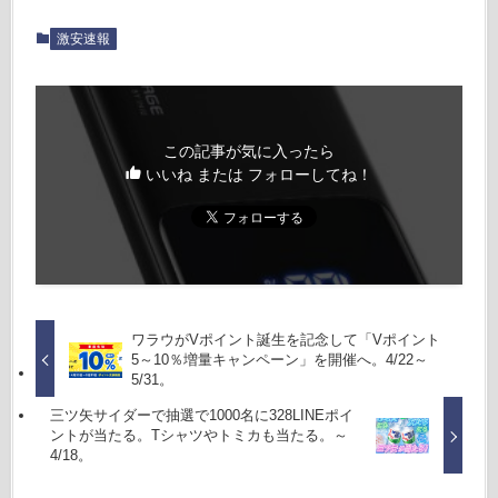
激安速報
この記事が気に入ったら
いいね または フォローしてね！
ワラウがVポイント誕生を記念して「Vポイント
5～10％増量キャンペーン」を開催へ。4/22～
5/31。
三ツ矢サイダーで抽選で1000名に328LINEポイ
ントが当たる。Tシャツやトミカも当たる。～
4/18。