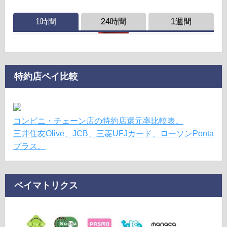
1時間
24時間
1週間
特約店ペイ比較
コンビニ・チェーン店の特約店還元率比較表。
三井住友Olive、JCB、三菱UFJカード、ローソンPonta
プラス。
ペイマトリクス