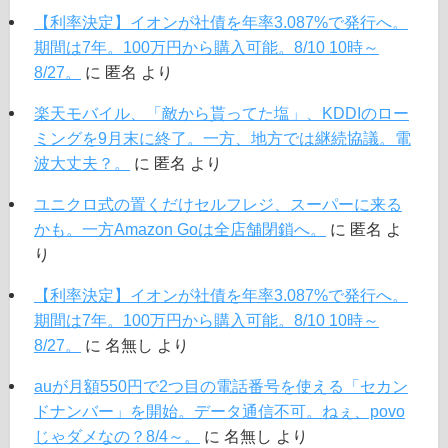
【利率決定】イオンが社債を年率3.087%で発行へ。
期間は7年。100万円から購入可能。8/10 10時～
8/27。
に
匿名
より
楽天モバイル、「敵から貰ってた塩」、KDDIのロー
ミングを9月末に終了。一方、地方では継続協議。電
波大丈夫？。
に
匿名
より
ユニクロ式の置くだけセルフレジ、スーパーに来る
かも。一方Amazon Goは全店舗閉鎖へ。
に
匿名
よ
り
【利率決定】イオンが社債を年率3.087%で発行へ。
期間は7年。100万円から購入可能。8/10 10時～
8/27。
に
名無し
より
auが月額550円で2つ目の電話番号を使える「セカン
ドナンバー」を開始。データ通信不可。ねぇ、povo
じゃダメなの？8/4～。
に
名無し
より