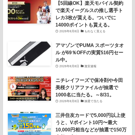
【5回線OK】楽天モバイル契約
で楽天イーグルスの推し選手ト
レカ3枚が貰える。ついでに
14000ポイントも貰える。
2026年8月8日
もれなく貰える
アマゾンでPUMA スポーツタオ
ル が69％OFFの実質516円セー
ル中。
2026年8月8日
激安速報
ニチレイフーズで保冷剤や今田
美桜クリアファイルが抽選で
1000名に当たる。～8/31。
2026年8月8日
抽選で当たる
三井住友カードで5,000円以上使
うと、Vポイント10円〜最大
10,000円相当などが抽選で150万