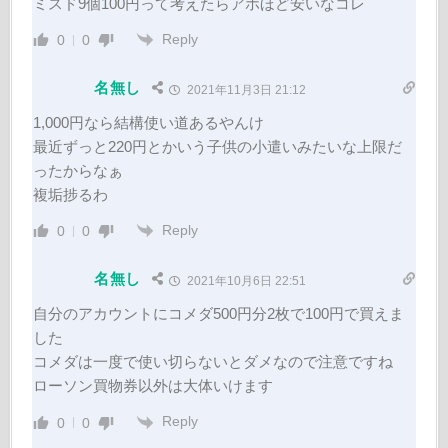
ミスド9個100円って考えたらアホほど安いなコレ
Reply
0
0
名無し
2021年11月3日 21:12
1,000円なら結構使い道あるやんけ
最近ずっと220円とかいう子供の小遣いみたいな上限だ
ったからなぁ
複垢捗るわ
Reply
0
0
名無し
2021年10月6日 22:51
自分のアカウントにコメダ500円分2枚で100円で買えま
した
コメダは一度で使い切らないとダメなので注意ですね
ローソン買物券以外は大体いけます
Reply
0
0