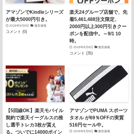
アマゾンでKindleシリーズ
楽天24グループ店舗で、先
が最大5000円引き。
着5,461,488注文限定、
2000円以上300円引きクー
2026年8月8日
激安速報
コメント (0)
ポンを配信中。～9/1 10
時。
2026年8月8日
激安速報
コメント (35)
【5回線OK】楽天モバイル
アマゾンでPUMA スポーツ
契約で楽天イーグルスの推
タオル が69％OFFの実質
し選手トレカ3枚が貰え
516円セール中。
る。ついでに14000ポイン
2026年8月8日
激安速報