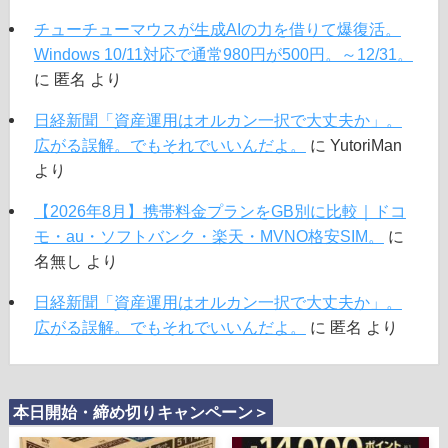
チューチューマウスが生成AIの力を借りて爆復活。
Windows 10/11対応で通常980円が500円。～12/31。
に
匿名
より
日経新聞「資産運用はオルカン一択で大丈夫か」。
広がる誤解。でもそれでいいんだよ。
に
YutoriMan
より
【2026年8月】携帯料金プランをGB別に比較｜ドコ
モ・au・ソフトバンク・楽天・MVNO格安SIM。
に
名無し
より
日経新聞「資産運用はオルカン一択で大丈夫か」。
広がる誤解。でもそれでいいんだよ。
に
匿名
より
本日開始・締め切りキャンペーン＞