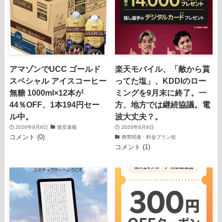
アマゾンでUCC ゴールド
楽天モバイル、「敵から貰
スペシャル アイスコーヒー
ってた塩」、KDDIのロー
無糖 1000ml×12本が
ミングを9月末に終了。一
44％OFF、1本194円セー
方、地方では継続協議。電
ル中。
波大丈夫？。
2026年8月8日
激安速報
2026年8月8日
コメント (0)
携帯関連・料金プラン技
コメント (1)