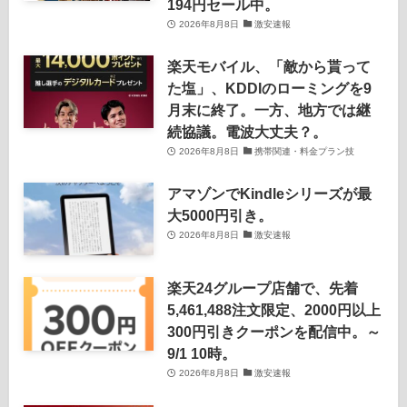
194円セール中。
2026年8月8日
激安速報
楽天モバイル、「敵から貰って
た塩」、KDDIのローミングを9
月末に終了。一方、地方では継
続協議。電波大丈夫？。
2026年8月8日
携帯関連・料金プラン技
アマゾンでKindleシリーズが最
大5000円引き。
2026年8月8日
激安速報
楽天24グループ店舗で、先着
5,461,488注文限定、2000円以上
300円引きクーポンを配信中。～
9/1 10時。
2026年8月8日
激安速報