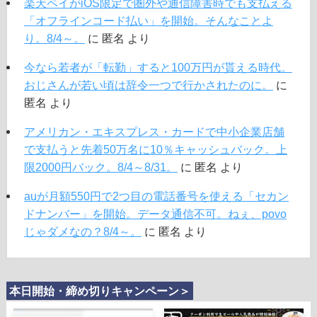
楽天ペイがiOS限定で圏外や通信障害時でも支払える
「オフラインコード払い」を開始。そんなことよ
り。8/4～。
に
匿名
より
今なら若者が「転勤」すると100万円が貰える時代。
おじさんが若い頃は辞令一つで行かされたのに。
に
匿名
より
アメリカン・エキスプレス・カードで中小企業店舗
で支払うと先着50万名に10％キャッシュバック。上
限2000円バック。8/4～8/31。
に
匿名
より
auが月額550円で2つ目の電話番号を使える「セカン
ドナンバー」を開始。データ通信不可。ねぇ、povo
じゃダメなの？8/4～。
に
匿名
より
本日開始・締め切りキャンペーン＞