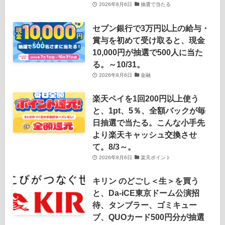
2026年8月6日
抽選で当たる
セブン銀行で3万円以上の給与・
賞与を初めて受け取ると、現金
10,000円が抽選で500人に当た
る。～10/31。
2026年8月6日
金融
楽天ペイを1回200円以上使う
と、1pt、5％、全額バックが毎
日抽選で当たる。こんな小手先
より楽天キャッシュ交換させ
て。8/3～。
2026年8月6日
楽天ポイント
キリン のどごし＜生＞を買う
と、Da-iCE東京ドーム公演招
待、タンブラー、ゴミキュー
ブ、QUOカード500円分が抽選