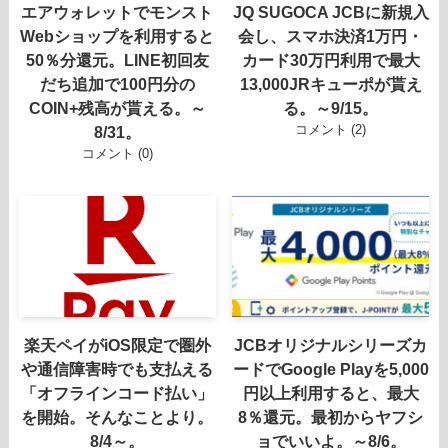
エアウォレットでモンスト
JQ SUGOCA JCBに新規入
Webショップを利用すると
会し、スマホ決済1万円・
50％分還元。LINE初回友
カード30万円利用で最大
だち追加で100円分の
13,000JRキューポが貰え
COIN+残高が貰える。～
る。～9/15。
コメント (2)
8/31。
コメント (0)
楽天ペイがiOS限定で圏外
JCBオリジナルシリーズカ
や通信障害時でも支払える
ードでGoogle Playを5,000
「オフラインコード払い」
円以上利用すると、最大
を開始。そんなことより。
8％還元。最初からヤフシ
8/4～。
ョでいいよ。～8/6。