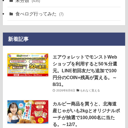
未分類
(435)
食べログ行ってみた
(7)
新着記事
エアウォレットでモンストWeb
ショップを利用すると50％分還
元。LINE初回友だち追加で100
円分のCOIN+残高が貰える。～
8/31。
2026年8月6日
もれなく貰える
カルビー商品を買うと、北海道
産じゃがいも2kgとオリジナルポ
ーチが抽選で100,000名に当た
る。～12/7。