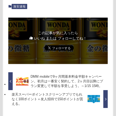
激安速報
この記事が気に入ったら
いいね または フォローしてね！
DMM mobileで9ヶ月間基本料金半額キャンペー
ン。初月は一番安く契約して、2ヶ月目以降にプ
ラン変更して半額を享受しよう。～1/15 15時。
楽天スーパーポイントスクリーンアプリでもれ
なく100ポイント＋友人招待で150ポイントが貰
える。