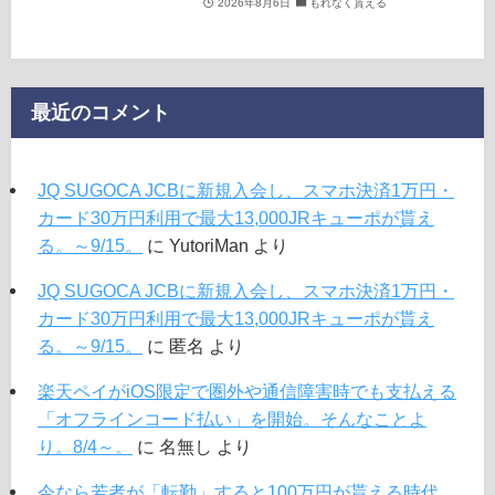
2026年8月6日
もれなく貰える
最近のコメント
JQ SUGOCA JCBに新規入会し、スマホ決済1万円・
カード30万円利用で最大13,000JRキューポが貰え
る。～9/15。
に
YutoriMan
より
JQ SUGOCA JCBに新規入会し、スマホ決済1万円・
カード30万円利用で最大13,000JRキューポが貰え
る。～9/15。
に
匿名
より
楽天ペイがiOS限定で圏外や通信障害時でも支払える
「オフラインコード払い」を開始。そんなことよ
り。8/4～。
に
名無し
より
今なら若者が「転勤」すると100万円が貰える時代。