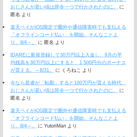
おじさんが若い頃は辞令一つで行かされたのに。
に
匿名
より
楽天ペイがiOS限定で圏外や通信障害時でも支払える
「オフラインコード払い」を開始。そんなことよ
り。8/4～。
に
匿名
より
IDAREに新規登録して30万円以上入金し、9月の平
均残高を30万円以上にすると、1,500円分のボーナス
が貰える。～8/31。
に
くろねこ
より
今なら若者が「転勤」すると100万円が貰える時代。
おじさんが若い頃は辞令一つで行かされたのに。
に
匿名
より
楽天ペイがiOS限定で圏外や通信障害時でも支払える
「オフラインコード払い」を開始。そんなことよ
り。8/4～。
に
YutoriMan
より