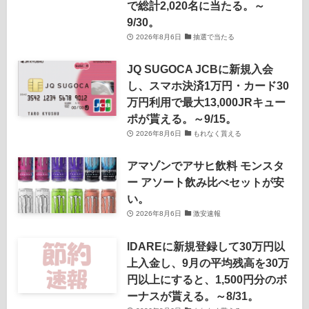
で総計2,020名に当たる。～
9/30。
2026年8月6日
抽選で当たる
JQ SUGOCA JCBに新規入会
し、スマホ決済1万円・カード30
万円利用で最大13,000JRキュー
ポが貰える。～9/15。
2026年8月6日
もれなく貰える
アマゾンでアサヒ飲料 モンスタ
ー アソート飲み比べセットが安
い。
2026年8月6日
激安速報
IDAREに新規登録して30万円以
上入金し、9月の平均残高を30万
円以上にすると、1,500円分のボ
ーナスが貰える。～8/31。