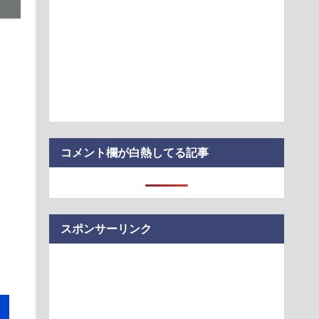
 爆損で逝く
シェアの障害、あす7日復旧へ--背景に「NOLL」刷新へのシス
はダサい、見てて恥ずかしい」
通信」拡大--Starlink Directは650万接続、9月に能登で気球
コメント欄が白熱してる記事
スポンサーリンク