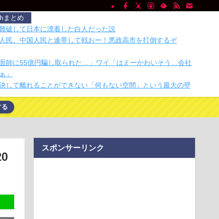
chまとめ
難破して日本に漂着した白人だった説
人民、中国人民と連帯して戦おー！悪政高市を打倒するぞ
面師に55億円騙し取られた…」ワイ「はえーかわいそう…会社
ぁ」
決して離れることができない「何もない空間」という最大の壁
する
マホがピタっ！ 充電しながら冷却できるスマホ充電器
射殺された包丁男、直前に母を亡くし精神的ショックを受けて
無呼吸症候群診断後に死亡事故＝運転の無職男（３４）、独断
スポンサーリンク
険運転致死罪適用…
0
せいで会社を辞めた新人が「3人」もいたことが発覚ｗｗｗｗｗ
格のオープンモデルでGPT-5.6 Solの検索性能を凌駕したという
ゼロミリ。真のベゼルレス・スマホが誕生