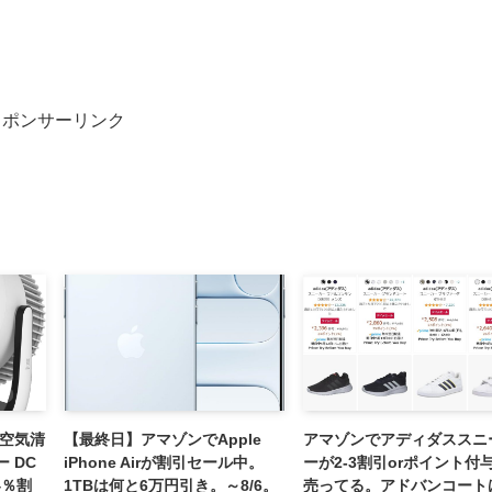
スポンサーリンク
 空気清
【最終日】アマゾンでApple
アマゾンでアディダススニ
 DC
iPhone Airが割引セール中。
ーが2-3割引orポイント付
4％割
1TBは何と6万円引き。～8/6。
売ってる。アドバンコート