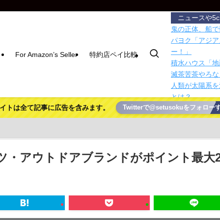
ニュースや5
鬼の正体、船で
パヨク「アジア
ー！」
For Amazon’s Seller
特約店ペイ比較
積水ハウス「地
滅茶苦茶やろな
人類が太陽系を
とは？
イトは全て記事に広告を含みます。
Twitterで@setusokuをフォロー
マグネットでス
【悲報】警察に
いたと判明
【東京】睡眠時
で治療中断―危
ツ・アウトドアブランドがポイント最大2
ハムスターの日
【悲報】ワイの
100分の1の価
報告
画面の縁取りが