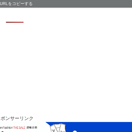
ワイの株式口座
URLをコピーする
ドコモ・バイク
テム移行
専門家「日本車
ドコモ、「空からの
型HA…
スポンサーリンク