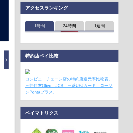
アクセスランキング
1時間
24時間
1週間
特約店ペイ比較
コンビニ・チェーン店の特約店還元率比較表。
三井住友Olive、JCB、三菱UFJカード、ローソ
ンPontaプラス。
ペイマトリクス