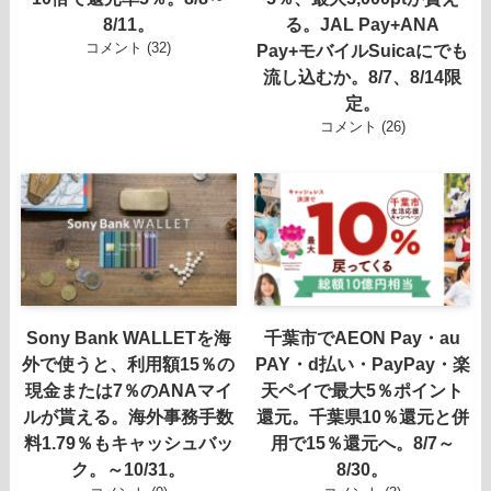
8/11。
る。JAL Pay+ANA
コメント (32)
Pay+モバイルSuicaにでも
流し込むか。8/7、8/14限
定。
コメント (26)
Sony Bank WALLETを海
千葉市でAEON Pay・au
外で使うと、利用額15％の
PAY・d払い・PayPay・楽
現金または7％のANAマイ
天ペイで最大5％ポイント
ルが貰える。海外事務手数
還元。千葉県10％還元と併
料1.79％もキャッシュバッ
用で15％還元へ。8/7～
ク。～10/31。
8/30。