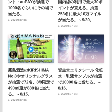
ント・auPAYが抽選で
国内線の利用で最大30ポ
1000名ぐらいにその場で
イントが貰える。抽選
当たる。
253名に最大10万マイル
が当たる。～9/30。
2026年8月8日
2026年8月8日
霧島酒造のKIRISHIMA
資生堂エリクシール 化粧
No.8やオリジナルグラス
水・乳液サンプルが抽選
が抽選で72名、8/8限定で
で10000名に当たる。～
490ml瓶が888名に当た
8/16。
る。～8/15。
2026年8月7日
2026年8月8日