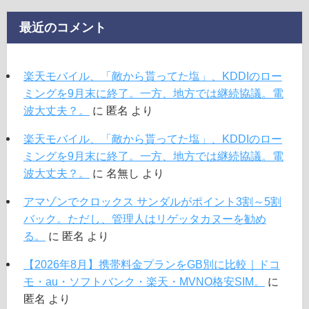
最近のコメント
楽天モバイル、「敵から貰ってた塩」、KDDIのロー
ミングを9月末に終了。一方、地方では継続協議。電
波大丈夫？。
に
匿名
より
楽天モバイル、「敵から貰ってた塩」、KDDIのロー
ミングを9月末に終了。一方、地方では継続協議。電
波大丈夫？。
に
名無し
より
アマゾンでクロックス サンダルがポイント3割～5割
バック。ただし、管理人はリゲッタカヌーを勧め
る。
に
匿名
より
【2026年8月】携帯料金プランをGB別に比較｜ドコ
モ・au・ソフトバンク・楽天・MVNO格安SIM。
に
匿名
より