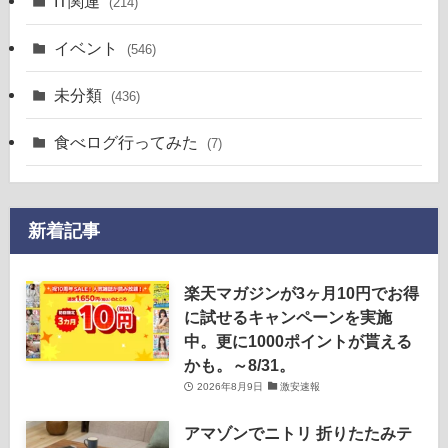
IT関連
(214)
イベント
(546)
未分類
(436)
食べログ行ってみた
(7)
新着記事
楽天マガジンが3ヶ月10円でお得
に試せるキャンペーンを実施
中。更に1000ポイントが貰える
かも。～8/31。
2026年8月9日
激安速報
アマゾンでニトリ 折りたたみテ