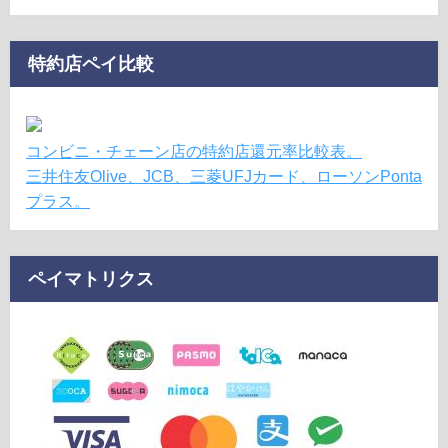
特約店ペイ比較
コンビニ・チェーン店の特約店還元率比較表。
三井住友Olive、JCB、三菱UFJカード、ローソンPonta
プラス。
ペイマトリクス