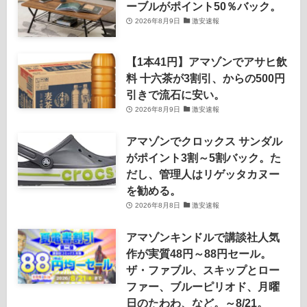
ーブルがポイント50％バック。
2026年8月9日
激安速報
【1本41円】アマゾンでアサヒ飲
料 十六茶が3割引、からの500円
引きで流石に安い。
2026年8月9日
激安速報
アマゾンでクロックス サンダル
がポイント3割～5割バック。た
だし、管理人はリゲッタカヌー
を勧める。
2026年8月8日
激安速報
アマゾンキンドルで講談社人気
作が実質48円～88円セール。
ザ・ファブル、スキップとロー
ファー、ブルーピリオド、月曜
日のたわわ、など。～8/21。