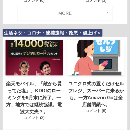
コメント (0)
コメント (3)
MORE
生活ネタ・コロナ・逮捕速報・改悪・値上げ＞
楽天モバイル、「敵から貰
ユニクロ式の置くだけセル
ってた塩」、KDDIのロー
フレジ、スーパーに来るか
ミングを9月末に終了。一
も。一方Amazon Goは全
方、地方では継続協議。電
店舗閉鎖へ。
コメント (6)
波大丈夫？。
コメント (3)