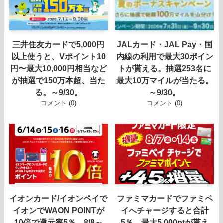
三井住友カードで5,000円
JALカード・JAL Pay・国
以上使うと、Vポイント10
内線の利用で最大30ポイン
円〜最大10,000円相当など
トが貰える。抽選253名に
が抽選で150万本超、当た
最大10万マイルが当たる。
る。～9/30。
～9/30。
コメント (0)
コメント (0)
イオンカード/イオンペイで
ファミマカードでファミペ
イオンでWAON POINTが
イへチャージすると合計
10倍で還元率5％。8/8～
5％、最大5,000ptが貰え