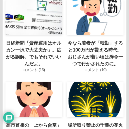
日経新聞「資産運用はオル
今なら若者が「転勤」する
カン一択で大丈夫か」。広
と100万円が貰える時代。
がる誤解。でもそれでいい
おじさんが若い頃は辞令一
んだよ。
つで行かされたのに。
コメント (13)
コメント (10)
高市首相の「上から合掌」
場所取り禁止の千葉の花火