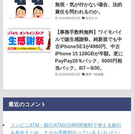
無視・気が付かない場合、法的
責任を問われるのか。
2026年8月10日
生活ネタ
【事務手数料無料】ワイモバイ
ルで誕生感謝祭。純新規でも中
古iPhoneSE3が4980円、中古
iPhone 15 128GBが半額。更に
PayPay20％バック、6000円相
当バック。8/7～9/30。
2026年8月10日
携帯一括情報
最近のコメント
コンビニATM・銀行ATMが24時間無料で使える銀行
＆条件まとめ。まさか手数料払っている人はいない