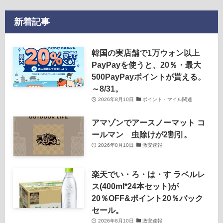
新着記事
韓国の実店舗で1万ウォン以上
PayPayを使うと、20％・最大
500PayPayポイントが貰える。
～8/31。
2026年8月10日
ポイント・マイル関連
アマゾンでアースノーマット コ
ールマン 虫除けが2割引。
2026年8月10日
激安速報
楽天でい・ろ・は・す ラベルレ
ス(400ml*24本セット)が
20％OFF&ポイント20％バック
セール。
2026年8月10日
激安速報