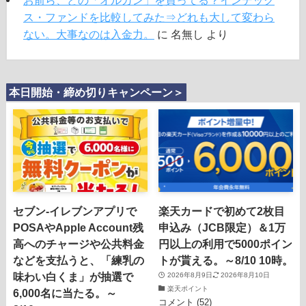
お前ら、どの「オルカン」を買ってる？インデック
ス・ファンドを比較してみた⇒どれも大して変わら
ない。大事なのは入金力。
に
名無し
より
本日開始・締め切りキャンペーン＞
セブン-イレブンアプリで
楽天カードで初めて2枚目
POSAやApple Account残
申込み（JCB限定）＆1万
高へのチャージや公共料金
円以上の利用で5000ポイン
などを支払うと、「練乳の
トが貰える。～8/10 10時。
味わい白くま」が抽選で
2026年8月9日
2026年8月10日
楽天ポイント
6,000名に当たる。～
コメント (52)