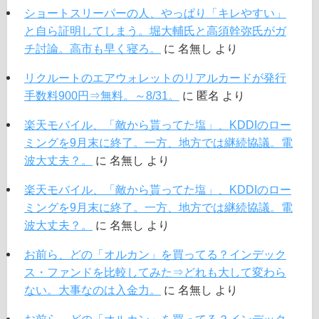
ショートスリーパーの人、やっぱり「キレやすい」
と自ら証明してしまう。堀大輔氏と高須幹弥氏がガ
チ討論。高市も早く寝ろ。
に
名無し
より
リクルートのエアウォレットのリアルカードが発行
手数料900円⇒無料。～8/31。
に
匿名
より
楽天モバイル、「敵から貰ってた塩」、KDDIのロー
ミングを9月末に終了。一方、地方では継続協議。電
波大丈夫？。
に
名無し
より
楽天モバイル、「敵から貰ってた塩」、KDDIのロー
ミングを9月末に終了。一方、地方では継続協議。電
波大丈夫？。
に
名無し
より
お前ら、どの「オルカン」を買ってる？インデック
ス・ファンドを比較してみた⇒どれも大して変わら
ない。大事なのは入金力。
に
名無し
より