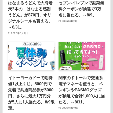
はなまるうどんで大海老
セブン‐イレブンで副菜無
天3本の「はなまる感謝
料クーポンが抽選で3万
うどん」が870円、オリ
名に当たる。～8/9。
ジナルシールも貰える。
2026年8月9日
～8/31。
2026年8月9日
イトーヨーカドーで期待
関東のドトールで交通系
値1以上くじ。5000円で
電子マネーを使うと、ペ
先着で共通商品券が5000
ンギンやPASMOグッズ
円、さらに最大1万円分
が抽選で合計1,000人に当
が5人に1人当たる。8/9限
たる。～8/31。
定。
2026年8月9日