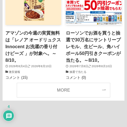
アマゾンの今週の実質無料
ローソンでお酒を買うと抽
は「レノア オードリュクス
選で30万名にサントリープ
Innocent お洗濯の香り付
レモル、生ビール、角ハイ
けビーズ 」が対象へ。～
ボール50円引きクーポンが
8/10。
当たる。～8/10。
2026年8月4日
2026年8月10日
2026年7月8日
2026年8月10日
激安速報
抽選で当たる
コメント (15)
コメント (0)
MORE
4