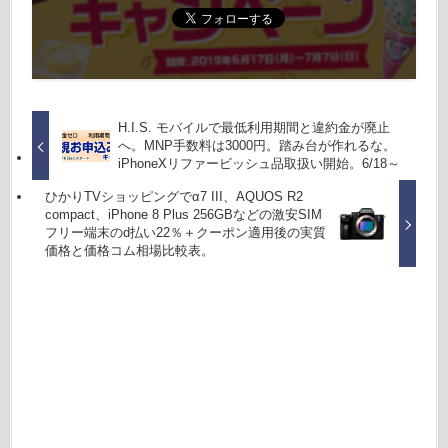
H.I.S. モバイルで最低利用期間と違約金が廃止
へ。MNP手数料は3000円。踏み台が作れるな。
iPhoneXリファービッシュ品取扱い開始。6/18～
ひかりTVショッピングでα7 III、AQUOS R2
compact、iPhone 8 Plus 256GBなどの激安SIM
フリー端末のd払い22％＋クーポン適用後の実質
価格と価格コム相場比較表。