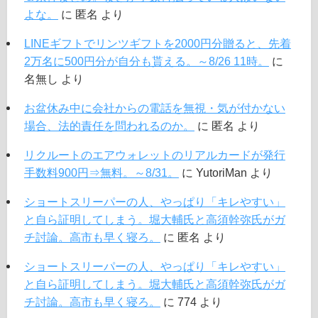
よな。
に
匿名
より
LINEギフトでリンツギフトを2000円分贈ると、先着
2万名に500円分が自分も貰える。～8/26 11時。
に
名無し
より
お盆休み中に会社からの電話を無視・気が付かない
場合、法的責任を問われるのか。
に
匿名
より
リクルートのエアウォレットのリアルカードが発行
手数料900円⇒無料。～8/31。
に
YutoriMan
より
ショートスリーパーの人、やっぱり「キレやすい」
と自ら証明してしまう。堀大輔氏と高須幹弥氏がガ
チ討論。高市も早く寝ろ。
に
匿名
より
ショートスリーパーの人、やっぱり「キレやすい」
と自ら証明してしまう。堀大輔氏と高須幹弥氏がガ
チ討論。高市も早く寝ろ。
に
774
より