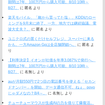
期間は7年。100万円から購入可能。8/10 10時～
8/27。
に
匿名
より
楽天モバイル、「敵から貰ってた塩」、KDDIのロー
ミングを9月末に終了。一方、地方では継続協議。電
波大丈夫？。
に
匿名
より
ユニクロ式の置くだけセルフレジ、スーパーに来る
かも。一方Amazon Goは全店舗閉鎖へ。
に
匿名
よ
り
【利率決定】イオンが社債を年率3.087%で発行へ。
期間は7年。100万円から購入可能。8/10 10時～
8/27。
に
名無し
より
auが月額550円で2つ目の電話番号を使える「セカン
ドナンバー」を開始。データ通信不可。ねぇ、povo
じゃダメなの？8/4～。
に
名無し
より
チューチューマウスが生成AIの力を借りて爆復活。