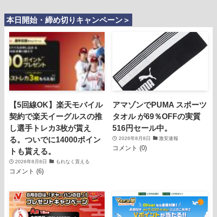
本日開始・締め切りキャンペーン＞
【5回線OK】楽天モバイル
アマゾンでPUMA スポーツ
契約で楽天イーグルスの推
タオル が69％OFFの実質
し選手トレカ3枚が貰え
516円セール中。
る。ついでに14000ポイン
2026年8月8日
激安速報
コメント (0)
トも貰える。
2026年8月8日
もれなく貰える
コメント (6)