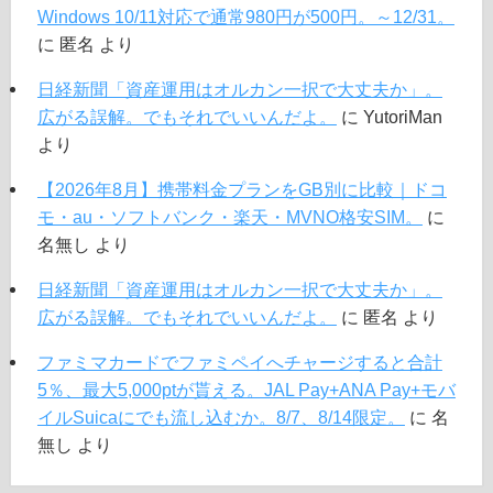
Windows 10/11対応で通常980円が500円。～12/31。
に
匿名
より
日経新聞「資産運用はオルカン一択で大丈夫か」。
広がる誤解。でもそれでいいんだよ。
に
YutoriMan
より
【2026年8月】携帯料金プランをGB別に比較｜ドコ
モ・au・ソフトバンク・楽天・MVNO格安SIM。
に
名無し
より
日経新聞「資産運用はオルカン一択で大丈夫か」。
広がる誤解。でもそれでいいんだよ。
に
匿名
より
ファミマカードでファミペイへチャージすると合計
5％、最大5,000ptが貰える。JAL Pay+ANA Pay+モバ
イルSuicaにでも流し込むか。8/7、8/14限定。
に
名
無し
より