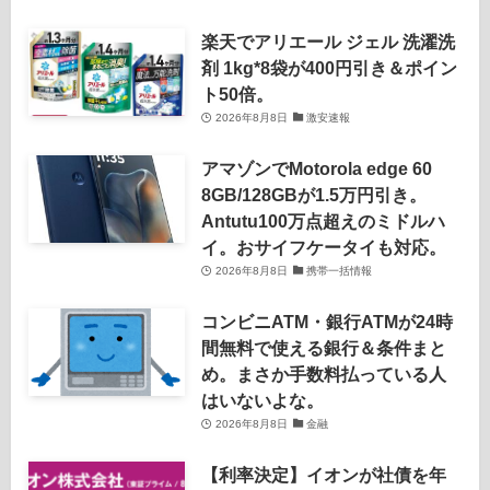
楽天でアリエール ジェル 洗濯洗
剤 1kg*8袋が400円引き＆ポイン
ト50倍。
2026年8月8日
激安速報
アマゾンでMotorola edge 60
8GB/128GBが1.5万円引き。
Antutu100万点超えのミドルハ
イ。おサイフケータイも対応。
2026年8月8日
携帯一括情報
コンビニATM・銀行ATMが24時
間無料で使える銀行＆条件まと
め。まさか手数料払っている人
はいないよな。
2026年8月8日
金融
【利率決定】イオンが社債を年