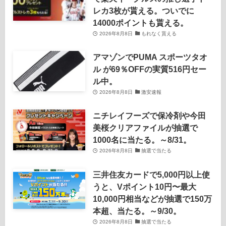
レカ3枚が貰える。ついでに
14000ポイントも貰える。
2026年8月8日
もれなく貰える
アマゾンでPUMA スポーツタオ
ル が69％OFFの実質516円セー
ル中。
2026年8月8日
激安速報
ニチレイフーズで保冷剤や今田
美桜クリアファイルが抽選で
1000名に当たる。～8/31。
2026年8月8日
抽選で当たる
三井住友カードで5,000円以上使
うと、Vポイント10円〜最大
10,000円相当などが抽選で150万
本超、当たる。～9/30。
2026年8月8日
抽選で当たる