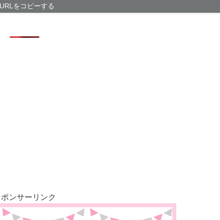
【芸能】元EX
URLをコピーする
た 宮崎は全身
2万円で始める
「かなりイケて
【悲報】「果糖
スポンサーリンク