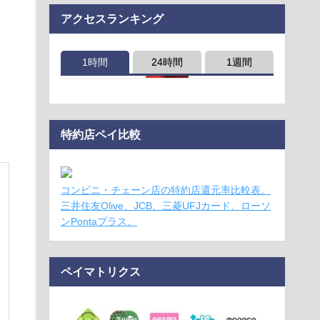
アクセスランキング
1時間
24時間
1週間
特約店ペイ比較
コンビニ・チェーン店の特約店還元率比較表。
三井住友Olive、JCB、三菱UFJカード、ローソ
ンPontaプラス。
ペイマトリクス