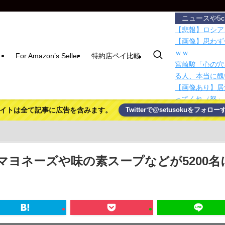
ニュースや5
【悲報】ロシア
【画像】思わず
ｗｗ
For Amazon’s Seller
特約店ペイ比較
宮崎駿「心の穴
る人、本当に醜
【画像あり】居
ってくれ（怒」
イトは全て記事に広告を含みます。
Twitterで@setusokuをフォロー
Nintendo 
Blackma…
「Grokipe
が停止してい…
【Mステ】西川
ヨネーズや味の素スープなどが5200名
国税局職員（2
5000万円頂戴
【悲報】NISA
竿を使わない釣
賃上げしない企