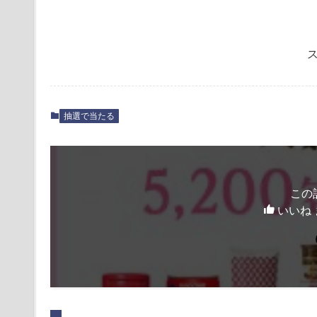
抽選で当たる
この
いいね 