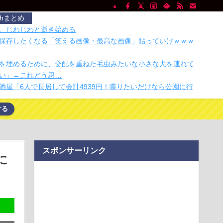
chまとめ
、じわじわと逝き始める
保存したくなる「笑える画像・最高な画像」貼っていけｗｗｗ
を埋めるために、交配を重ねた毛虫みたいな小さな犬を連れて
い」←これどう思…
酒屋「6人で長居して会計4939円！喋りたいだけなら公園に行
する
Switch 2のプレイ動画をリニアPCMサラウンドで録画する方法、
dia」は2026年4月24日に12件の修正提案を処理したあと一切の更新
スポンサーリンク
貴教さん 魅惑のマーメイドすぎるｗｗｗｗｗｗｗｗ
に
5）、税務調査で知り合った納税者の自宅に出入りしお小遣い1億
するwww
口座2052万のうち「約4割が未稼働」だったｗｗｗｗｗ
り？ 手のひらサイズの釣り竿でフィッシング
業 過去最多ペースで倒産へ