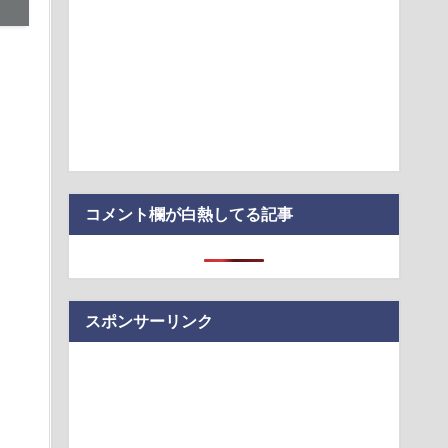
ILE・黒木啓司、妻・宮崎麗果被告へのDV事案で逮捕されてい
打撲、頭部裂…
ステージモニター。ソニー「IER-M500」は普段使いにも良い？
る」KDDI社長が推すAI auショップ全店の業務負荷を大幅低減
」が「がん転移」を促すと判明
コメント欄が白熱してる記事
スポンサーリンク