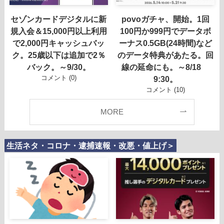
セゾンカードデジタルに新
povoガチャ、開始。1回
規入会＆15,000円以上利用
100円か999円でデータボ
で2,000円キャッシュバッ
ーナス0.5GB(24時間)など
ク。25歳以下は追加で2％
のデータ特典があたる。回
バック。～9/30。
線の延命にも。～8/18
コメント (0)
9:30。
コメント (10)
MORE
生活ネタ・コロナ・逮捕速報・改悪・値上げ＞