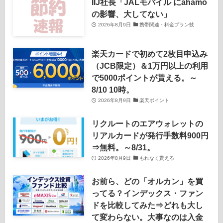
IIJ社長「JALモバイル にahamo
の影響、大してない」
2026年8月9日
携帯関連・料金プラン技
楽天カードで初めて2枚目申込み
（JCB限定）＆1万円以上の利用
で5000ポイントが貰える。～
8/10 10時。
2026年8月9日
楽天ポイント
リクルートのエアウォレットの
リアルカードが発行手数料900円
⇒無料。～8/31。
2026年8月9日
もれなく貰える
お前ら、どの「オルカン」を買
ってる？インデックス・ファン
ドを比較してみた⇒どれも大し
て変わらない。大事なのは入金