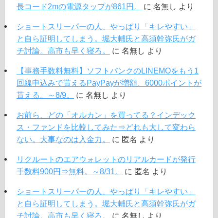
長コード2mの電源タップが861円。
に
名無し
より
ショートスリーパーの人、やっぱり「キレやすい」
と自ら証明してしまう。堀大輔氏と高須幹弥氏がガ
チ討論。高市も早く寝ろ。
に
名無し
より
【事務手数料無料】ソフトバンクのLINEMOをもう1
回線申込みで貰えるPayPayが増額、6000ポイントが
貰える。～8/9。
に
名無し
より
お前ら、どの「オルカン」を買ってる？インデック
ス・ファンドを比較してみた⇒どれも大して変わら
ない。大事なのは入金力。
に
匿名
より
リクルートのエアウォレットのリアルカードが発行
手数料900円⇒無料。～8/31。
に
匿名
より
ショートスリーパーの人、やっぱり「キレやすい」
と自ら証明してしまう。堀大輔氏と高須幹弥氏がガ
チ討論。高市も早く寝ろ。
に
名無し
より