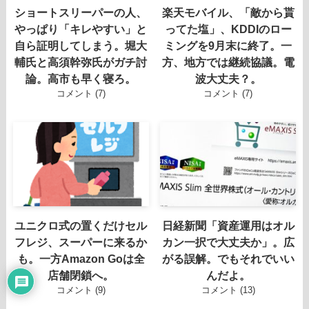
ショートスリーパーの人、
楽天モバイル、「敵から貰
やっぱり「キレやすい」と
ってた塩」、KDDIのロー
自ら証明してしまう。堀大
ミングを9月末に終了。一
輔氏と高須幹弥氏がガチ討
方、地方では継続協議。電
論。高市も早く寝ろ。
波大丈夫？。
コメント (7)
コメント (7)
ユニクロ式の置くだけセル
日経新聞「資産運用はオル
フレジ、スーパーに来るか
カン一択で大丈夫か」。広
も。一方Amazon Goは全
がる誤解。でもそれでいい
店舗閉鎖へ。
んだよ。
コメント (9)
コメント (13)