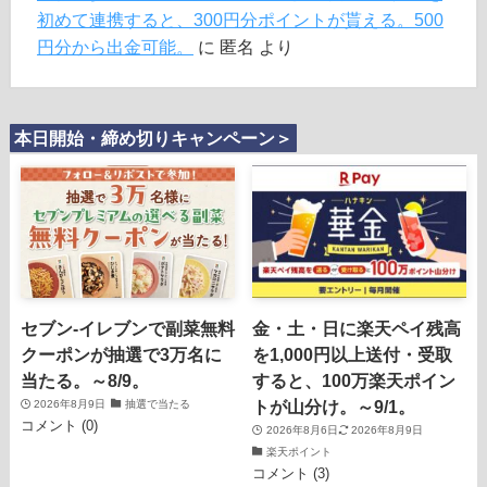
初めて連携すると、300円分ポイントが貰える。500
円分から出金可能。
に
匿名
より
本日開始・締め切りキャンペーン＞
セブン‐イレブンで副菜無料
金・土・日に楽天ペイ残高
クーポンが抽選で3万名に
を1,000円以上送付・受取
当たる。～8/9。
すると、100万楽天ポイン
トが山分け。～9/1。
2026年8月9日
抽選で当たる
コメント (0)
2026年8月6日
2026年8月9日
楽天ポイント
コメント (3)