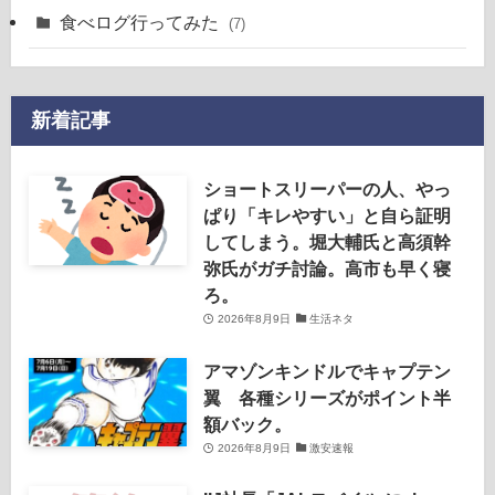
食べログ行ってみた
(7)
新着記事
ショートスリーパーの人、やっ
ぱり「キレやすい」と自ら証明
してしまう。堀大輔氏と高須幹
弥氏がガチ討論。高市も早く寝
ろ。
2026年8月9日
生活ネタ
アマゾンキンドルでキャプテン
翼 各種シリーズがポイント半
額バック。
2026年8月9日
激安速報