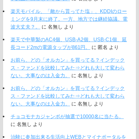
楽天モバイル、「敵から貰ってた塩」、KDDIのロー
ミングを9月末に終了。一方、地方では継続協議。電
波大丈夫？。
に
名無し
より
楽天で中華製のAC4個、USB-A2個、USB-C1個、延
長コード2mの電源タップが861円。
に
匿名
より
お前ら、どの「オルカン」を買ってる？インデック
ス・ファンドを比較してみた⇒どれも大して変わら
ない。大事なのは入金力。
に
名無し
より
お前ら、どの「オルカン」を買ってる？インデック
ス・ファンドを比較してみた⇒どれも大して変わら
ない。大事なのは入金力。
に
名無し
より
チョコモナカジャンボが抽選で10000名に当たる。
に
名無し
より
治験に参加出来る生活向上WEBとマイナポータルを