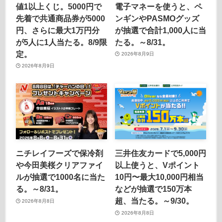
値1以上くじ。5000円で
電子マネーを使うと、ペ
先着で共通商品券が5000
ンギンやPASMOグッズ
円、さらに最大1万円分
が抽選で合計1,000人に当
が5人に1人当たる。8/9限
たる。～8/31。
定。
2026年8月9日
2026年8月9日
ニチレイフーズで保冷剤
三井住友カードで5,000円
や今田美桜クリアファイ
以上使うと、Vポイント
ルが抽選で1000名に当た
10円〜最大10,000円相当
る。～8/31。
などが抽選で150万本
超、当たる。～9/30。
2026年8月8日
2026年8月8日