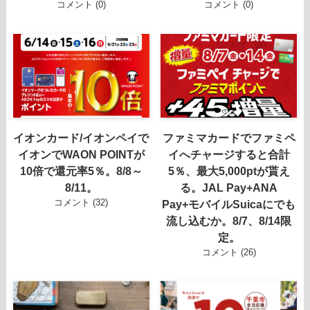
コメント (0)
コメント (0)
イオンカード/イオンペイで
ファミマカードでファミペ
イオンでWAON POINTが
イへチャージすると合計
10倍で還元率5％。8/8～
5％、最大5,000ptが貰え
8/11。
る。JAL Pay+ANA
コメント (32)
Pay+モバイルSuicaにでも
流し込むか。8/7、8/14限
定。
コメント (26)