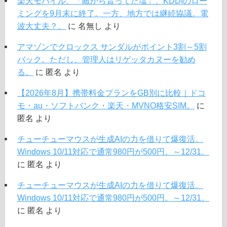
楽天モバイル、「敵から貰ってた塩」、KDDIのロー
ミングを9月末に終了。一方、地方では継続協議。電
波大丈夫？。
に
名無し
より
アマゾンでクロックス サンダルがポイント3割～5割
バック。ただし、管理人はリゲッタカヌーを勧め
る。
に
匿名
より
【2026年8月】携帯料金プランをGB別に比較｜ドコ
モ・au・ソフトバンク・楽天・MVNO格安SIM。
に
匿名
より
チューチューマウスが生成AIの力を借りて爆復活。
Windows 10/11対応で通常980円が500円。～12/31。
に
匿名
より
チューチューマウスが生成AIの力を借りて爆復活。
Windows 10/11対応で通常980円が500円。～12/31。
に
匿名
より