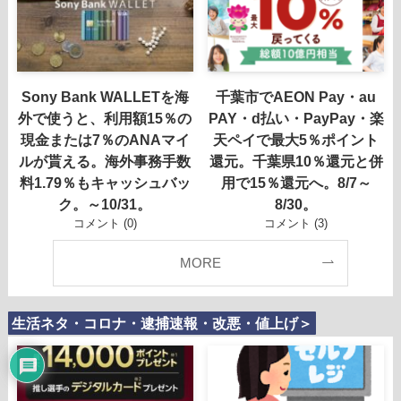
Sony Bank WALLETを海
千葉市でAEON Pay・au
外で使うと、利用額15％の
PAY・d払い・PayPay・楽
現金または7％のANAマイ
天ペイで最大5％ポイント
ルが貰える。海外事務手数
還元。千葉県10％還元と併
料1.79％もキャッシュバッ
用で15％還元へ。8/7～
ク。～10/31。
8/30。
コメント (0)
コメント (3)
MORE
生活ネタ・コロナ・逮捕速報・改悪・値上げ＞