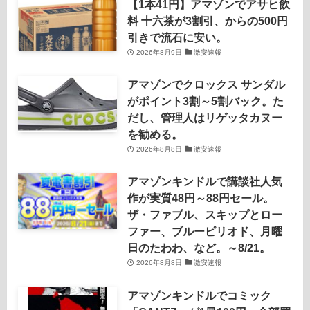
【1本41円】アマゾンでアサヒ飲
料 十六茶が3割引、からの500円
引きで流石に安い。
2026年8月9日
激安速報
アマゾンでクロックス サンダル
がポイント3割～5割バック。た
だし、管理人はリゲッタカヌー
を勧める。
2026年8月8日
激安速報
アマゾンキンドルで講談社人気
作が実質48円～88円セール。
ザ・ファブル、スキップとロー
ファー、ブルーピリオド、月曜
日のたわわ、など。～8/21。
2026年8月8日
激安速報
アマゾンキンドルでコミック