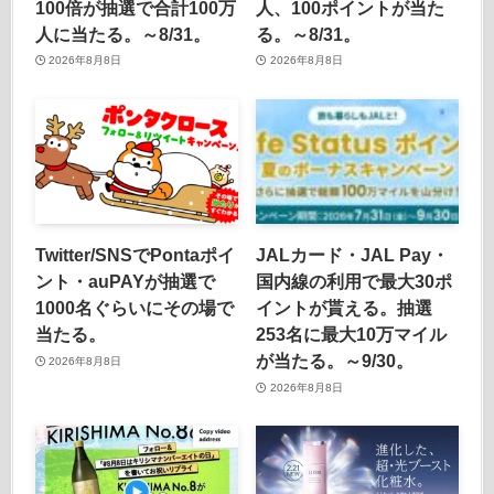
100倍が抽選で合計100万
人、100ポイントが当た
人に当たる。～8/31。
る。～8/31。
2026年8月8日
2026年8月8日
Twitter/SNSでPontaポイ
JALカード・JAL Pay・
ント・auPAYが抽選で
国内線の利用で最大30ポ
1000名ぐらいにその場で
イントが貰える。抽選
当たる。
253名に最大10万マイル
が当たる。～9/30。
2026年8月8日
2026年8月8日