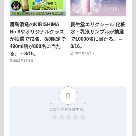
霧島酒造のKIRISHIMA
資生堂エリクシール 化粧
No.8やオリジナルグラス
水・乳液サンプルが抽選
が抽選で72名、8/8限定で
で10000名に当たる。～
490ml瓶が888名に当た
8/16。
る。～8/15。
2026年8月7日
2026年8月8日
0
この記事を評価する。