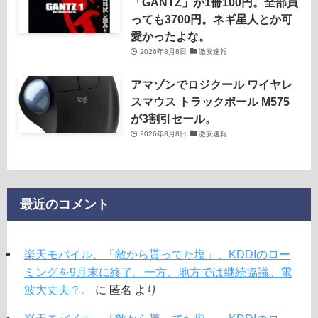
「GANTZ」が1冊100円。全部買
っても3700円。ネギ星人とか可
愛かったよな。
2026年8月8日
激安速報
アマゾンでロジクール ワイヤレ
スマウス トラックボール M575
が3割引セール。
2026年8月8日
激安速報
最近のコメント
楽天モバイル、「敵から貰ってた塩」、KDDIのロー
ミングを9月末に終了。一方、地方では継続協議。電
波大丈夫？。
に
匿名
より