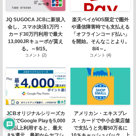
JQ SUGOCA JCBに新規入
楽天ペイがiOS限定で圏外
会し、スマホ決済1万円・
や通信障害時でも支払える
カード30万円利用で最大
「オフラインコード払い」
13,000JRキューポが貰え
を開始。そんなことより。
る。～9/15。
8/4～。
コメント (2)
コメント (4)
JCBオリジナルシリーズカ
アメリカン・エキスプレ
3
ードでGoogle Playを5,000
ス・カードで中小企業店舗
円以上利用すると、最大
で支払うと先着50万名に
8％還元。最初からヤフシ
10％キャッシュバック。上