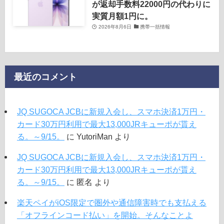
が返却手数料22000円の代わりに
実質月額1円に。
2026年8月6日
携帯一括情報
最近のコメント
JQ SUGOCA JCBに新規入会し、スマホ決済1万円・
カード30万円利用で最大13,000JRキューポが貰え
る。～9/15。
に
YutoriMan
より
JQ SUGOCA JCBに新規入会し、スマホ決済1万円・
カード30万円利用で最大13,000JRキューポが貰え
る。～9/15。
に
匿名
より
楽天ペイがiOS限定で圏外や通信障害時でも支払える
「オフラインコード払い」を開始。そんなことよ