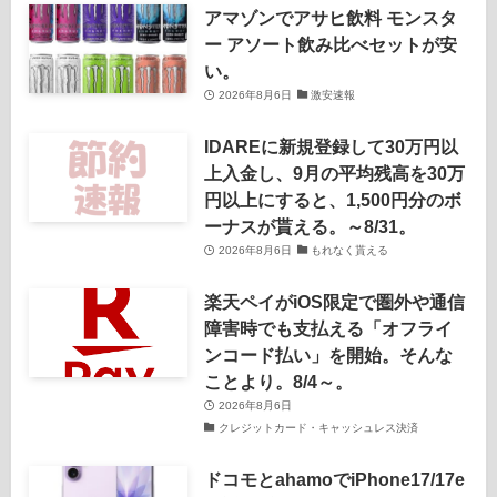
アマゾンでアサヒ飲料 モンスタ
ー アソート飲み比べセットが安
い。
2026年8月6日
激安速報
IDAREに新規登録して30万円以
上入金し、9月の平均残高を30万
円以上にすると、1,500円分のボ
ーナスが貰える。～8/31。
2026年8月6日
もれなく貰える
楽天ペイがiOS限定で圏外や通信
障害時でも支払える「オフライ
ンコード払い」を開始。そんな
ことより。8/4～。
2026年8月6日
クレジットカード・キャッシュレス決済
ドコモとahamoでiPhone17/17e