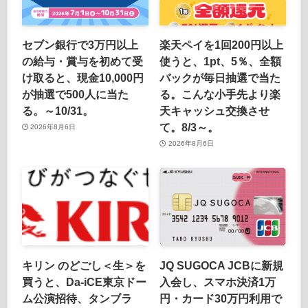
セブン銀行で3万円以上
楽天ペイを1回200円以上
の給与・賞与を初めて受
使うと、1pt、5％、全額
け取ると、現金10,000円
バックが毎日抽選で当た
が抽選で500人に当た
る。こんな小手先より楽
る。～10/31。
天キャッシュ交換させ
て。8/3～。
2026年8月6日
2026年8月6日
キリン のどごし＜生＞を
JQ SUGOCA JCBに新規
買うと、Da-iCE東京ドー
入会し、スマホ決済1万
ム公演招待、タンブラ
円・カード30万円利用で