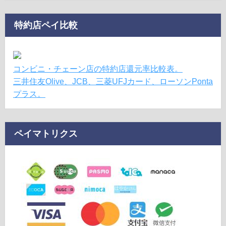
特約店ペイ比較
コンビニ・チェーン店の特約店還元率比較表。
三井住友Olive、JCB、三菱UFJカード、ローソンPonta
プラス。
ペイマトリクス