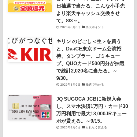
日抽選で当たる。こんな小手先
より楽天キャッシュ交換させ
て。8/3～。
2026年8月6日
楽天ポイント
キリン のどごし＜生＞を買う
と、Da-iCE東京ドーム公演招
待、タンブラー、ゴミキュー
ブ、QUOカード500円分が抽選
で総計2,020名に当たる。～
9/30。
2026年8月6日
抽選で当たる
JQ SUGOCA JCBに新規入会
し、スマホ決済1万円・カード30
万円利用で最大13,000JRキュー
ポが貰える。～9/15。
2026年8月6日
もれなく貰える