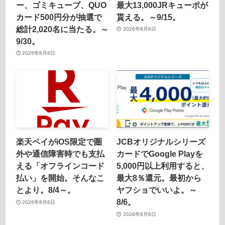
ー、ゴミキューブ、QUO
最大13,000JRキューポが
カード500円分が抽選で
貰える。～9/15。
総計2,020名に当たる。～
2026年8月6日
9/30。
2026年8月6日
楽天ペイがiOS限定で圏
JCBオリジナルシリーズ
外や通信障害時でも支払
カードでGoogle Playを
える「オフラインコード
5,000円以上利用すると、
払い」を開始。そんなこ
最大8％還元。最初から
とより。8/4～。
ヤフショでいいよ。～
8/6。
2026年8月6日
2026年8月6日