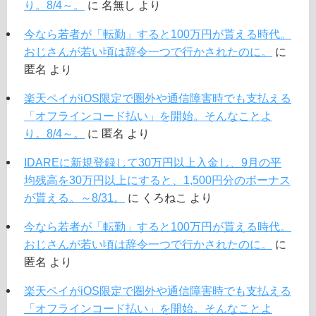
り。8/4～。
に
名無し
より
今なら若者が「転勤」すると100万円が貰える時代。
おじさんが若い頃は辞令一つで行かされたのに。
に
匿名
より
楽天ペイがiOS限定で圏外や通信障害時でも支払える
「オフラインコード払い」を開始。そんなことよ
り。8/4～。
に
匿名
より
IDAREに新規登録して30万円以上入金し、9月の平
均残高を30万円以上にすると、1,500円分のボーナス
が貰える。～8/31。
に
くろねこ
より
今なら若者が「転勤」すると100万円が貰える時代。
おじさんが若い頃は辞令一つで行かされたのに。
に
匿名
より
楽天ペイがiOS限定で圏外や通信障害時でも支払える
「オフラインコード払い」を開始。そんなことよ