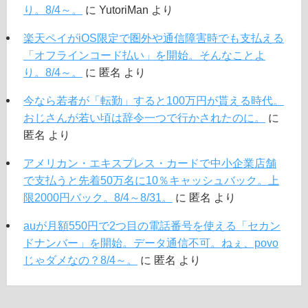
り。8/4～。
に
YutoriMan
より
楽天ペイがiOS限定で圏外や通信障害時でも支払える
「オフラインコード払い」を開始。そんなことよ
り。8/4～。
に
匿名
より
今なら若者が「転勤」すると100万円が貰える時代。
おじさんが若い頃は辞令一つで行かされたのに。
に
匿名
より
アメリカン・エキスプレス・カードで中小企業店舗
で支払うと先着50万名に10％キャッシュバック。上
限2000円バック。8/4～8/31。
に
匿名
より
auが月額550円で2つ目の電話番号を使える「セカン
ドナンバー」を開始。データ通信不可。ねぇ、povo
じゃダメなの？8/4～。
に
匿名
より