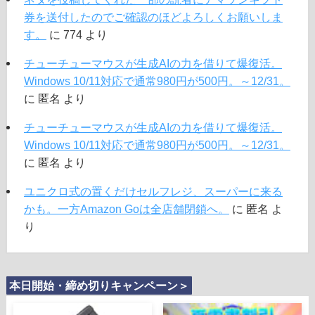
券を送付したのでご確認のほどよろしくお願いしま
す。
に
774
より
チューチューマウスが生成AIの力を借りて爆復活。
Windows 10/11対応で通常980円が500円。～12/31。
に
匿名
より
チューチューマウスが生成AIの力を借りて爆復活。
Windows 10/11対応で通常980円が500円。～12/31。
に
匿名
より
ユニクロ式の置くだけセルフレジ、スーパーに来る
かも。一方Amazon Goは全店舗閉鎖へ。
に
匿名
よ
り
本日開始・締め切りキャンペーン＞