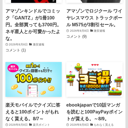
アマゾンキンドルでコミッ
アマゾンでロジクール ワイ
ク「GANTZ」が1冊100
ヤレスマウス トラックボー
円。全部買っても3700円。
ル M575が3割引セール。
ネギ星人とか可愛かったよ
2026年8月8日
激安速報
コメント (9)
な。
2026年8月8日
激安速報
コメント (1)
楽天モバイルでクイズに答
ebookjapanで10話マンガ
えると100ポイントがもれ
を読むと100PayPayポイン
なく貰える。8/7～
トが貰える。～8/9。
2026年8月8日
楽天ポイント
2026年8月8日
もれなく貰える