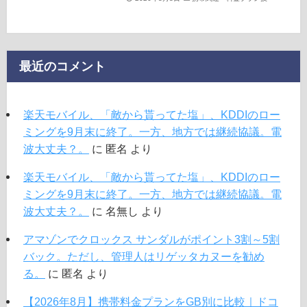
最近のコメント
楽天モバイル、「敵から貰ってた塩」、KDDIのロー
ミングを9月末に終了。一方、地方では継続協議。電
波大丈夫？。
に
匿名
より
楽天モバイル、「敵から貰ってた塩」、KDDIのロー
ミングを9月末に終了。一方、地方では継続協議。電
波大丈夫？。
に
名無し
より
アマゾンでクロックス サンダルがポイント3割～5割
バック。ただし、管理人はリゲッタカヌーを勧め
る。
に
匿名
より
【2026年8月】携帯料金プランをGB別に比較｜ドコ