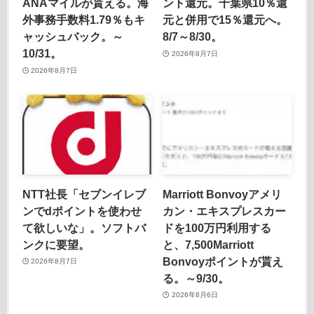
ANAマイルが貰える。海
ント還元。千葉県10％還
外事務手数料1.79％もキ
元と併用で15％還元へ。
ャッシュバック。～
8/7～8/30。
10/31。
2026年8月7日
2026年8月7日
NTT社長「セブンイレブ
Marriott Bonvoyアメリ
ンでdポイントを使わせ
カン・エキスプレスカー
て欲しいな」。ソフトバ
ドを100万円利用する
ンクに要望。
と、7,500Marriott
Bonvoyポイントが貰え
2026年8月7日
る。～9/30。
2026年8月6日