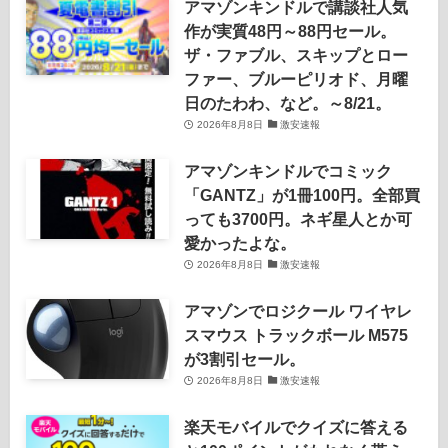
アマゾンキンドルで講談社人気
作が実質48円～88円セール。
ザ・ファブル、スキップとロー
ファー、ブルーピリオド、月曜
日のたわわ、など。～8/21。
2026年8月8日
激安速報
アマゾンキンドルでコミック
「GANTZ」が1冊100円。全部買
っても3700円。ネギ星人とか可
愛かったよな。
2026年8月8日
激安速報
アマゾンでロジクール ワイヤレ
スマウス トラックボール M575
が3割引セール。
2026年8月8日
激安速報
楽天モバイルでクイズに答える