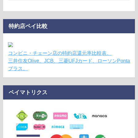
特約店ペイ比較
コンビニ・チェーン店の特約店還元率比較表。
三井住友Olive、JCB、三菱UFJカード、ローソンPonta
プラス。
ペイマトリクス