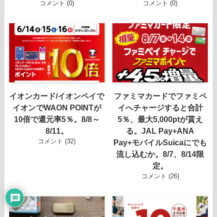
コメント (0)
コメント (0)
イオンカード/イオンペイで
ファミマカードでファミペ
イオンでWAON POINTが
イへチャージすると合計
10倍で還元率5％。8/8～
5％、最大5,000ptが貰え
8/11。
る。JAL Pay+ANA
コメント (32)
Pay+モバイルSuicaにでも
流し込むか。8/7、8/14限
定。
コメント (26)