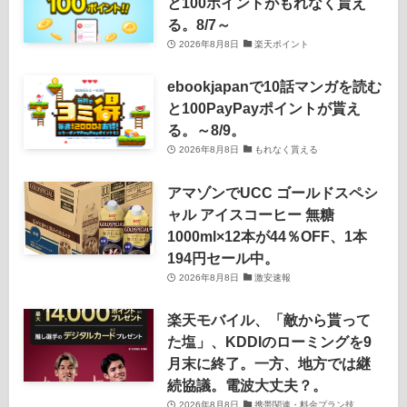
と100ポイントがもれなく貰え
る。8/7～
2026年8月8日
楽天ポイント
ebookjapanで10話マンガを読む
と100PayPayポイントが貰え
る。～8/9。
2026年8月8日
もれなく貰える
アマゾンでUCC ゴールドスペシ
ャル アイスコーヒー 無糖
1000ml×12本が44％OFF、1本
194円セール中。
2026年8月8日
激安速報
楽天モバイル、「敵から貰って
た塩」、KDDIのローミングを9
月末に終了。一方、地方では継
続協議。電波大丈夫？。
2026年8月8日
携帯関連・料金プラン技