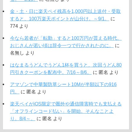
金・土・日に楽天ペイ残高を1,000円以上送付・受取
すると、100万楽天ポイントが山分け。～9/1。
に
774
より
今なら若者が「転勤」すると100万円が貰える時代。
おじさんが若い頃は辞令一つで行かされたのに。
に
名無し
より
はなまるうどんでうどん1杯を買うと、次回うどん80
円引きクーポンを配布中。7/16～8/6。
に
匿名
より
アマゾンで中華製防草シート10Mが半額以下の916
円。
に
匿名
より
楽天ペイがiOS限定で圏外や通信障害時でも支払える
「オフラインコード払い」を開始。そんなことよ
り。8/4～。
に
匿名
より