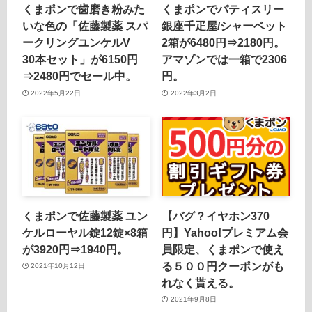
くまポンで歯磨き粉みた
くまポンでパティスリー
いな色の「佐藤製薬 スパ
銀座千疋屋/シャーベット
ークリングユンケルV
2箱が6480円⇒2180円。
30本セット」が6150円
アマゾンでは一箱で2306
⇒2480円でセール中。
円。
2022年5月22日
2022年3月2日
くまポンで佐藤製薬 ユン
【バグ？イヤホン370
ケルローヤル錠12錠×8箱
円】Yahoo!プレミアム会
が3920円⇒1940円。
員限定、くまポンで使え
る５００円クーポンがも
2021年10月12日
れなく貰える。
2021年9月8日