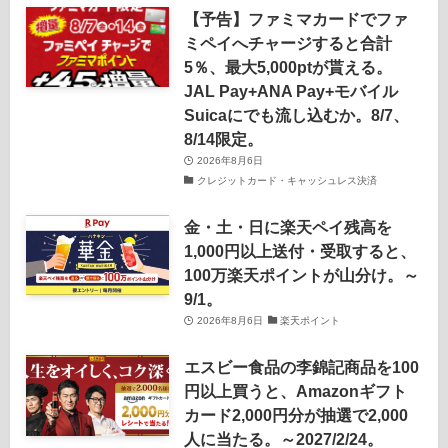
【予告】ファミマカードでファ
ミペイへチャージすると合計
5％、最大5,000ptが貰える。
JAL Pay+ANA Pay+モバイル
Suicaにでも流し込むか。8/7、
8/14限定。
2026年8月6日
クレジットカード・キャッシュレス決済
金・土・日に楽天ペイ残高を
1,000円以上送付・受取すると、
100万楽天ポイントが山分け。～
9/1。
2026年8月6日
楽天ポイント
エスビー食品の李錦記商品を100
円以上買うと、Amazonギフト
カード2,000円分が抽選で2,000
人に当たる。～2027/2/24。