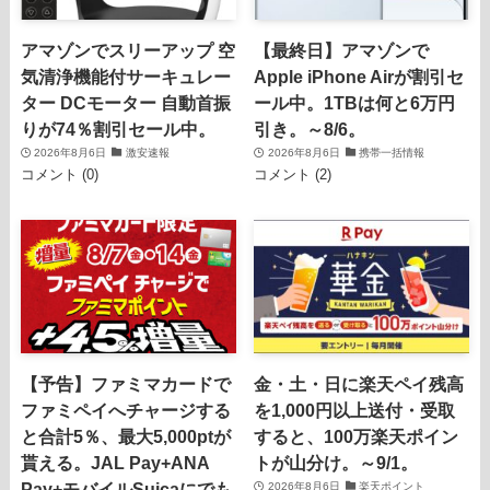
アマゾンでスリーアップ 空
【最終日】アマゾンで
気清浄機能付サーキュレー
Apple iPhone Airが割引セ
ター DCモーター 自動首振
ール中。1TBは何と6万円
りが74％割引セール中。
引き。～8/6。
2026年8月6日
激安速報
2026年8月6日
携帯一括情報
コメント (0)
コメント (2)
【予告】ファミマカードで
金・土・日に楽天ペイ残高
ファミペイへチャージする
を1,000円以上送付・受取
と合計5％、最大5,000ptが
すると、100万楽天ポイン
貰える。JAL Pay+ANA
トが山分け。～9/1。
Pay+モバイルSuicaにでも
2026年8月6日
楽天ポイント