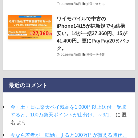
2026年8月6日
抽選で当たる
ワイモバイルで中古の
iPhone14/15が純新規でも結構
安い。14が一括27,360円、15が
41,400円。更にPayPay20％バッ
ク。
2026年8月6日
携帯一括情報
最近のコメント
金・土・日に楽天ペイ残高を1,000円以上送付・受取
すると、100万楽天ポイントが山分け。～9/1。
に
匿
名
より
今なら若者が「転勤」すると100万円が貰える時代。