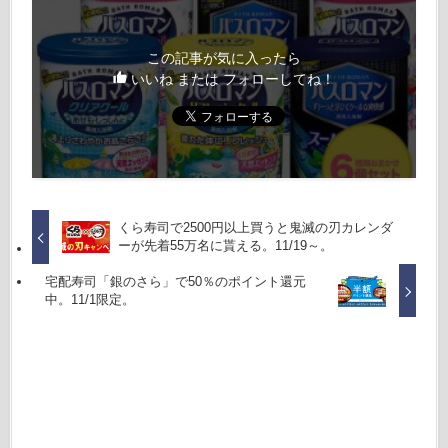
この記事が気に入ったら
いいね または フォローしてね！
くら寿司で2500円以上買うと鬼滅の刃カレンダ
ーが先着55万名に貰える。11/19～。
宅配寿司「銀のさら」で50％のポイント還元
中。11/1限定。