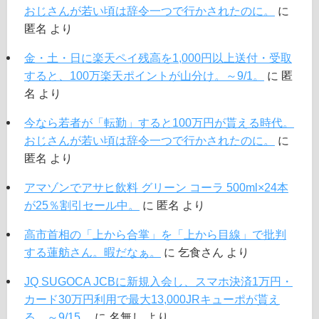
おじさんが若い頃は辞令一つで行かされたのに。
に
匿名
より
金・土・日に楽天ペイ残高を1,000円以上送付・受取
すると、100万楽天ポイントが山分け。～9/1。
に
匿
名
より
今なら若者が「転勤」すると100万円が貰える時代。
おじさんが若い頃は辞令一つで行かされたのに。
に
匿名
より
アマゾンでアサヒ飲料 グリーン コーラ 500ml×24本
が25％割引セール中。
に
匿名
より
高市首相の「上から合掌」を「上から目線」で批判
する蓮舫さん。暇だなぁ。
に
乞食さん
より
JQ SUGOCA JCBに新規入会し、スマホ決済1万円・
カード30万円利用で最大13,000JRキューポが貰え
る。～9/15。
に
名無し
より