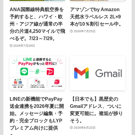
ANA国際線特典航空券を
アマゾンでby Amazon
予約すると、ハワイ・欧
天然水ラベルレス 2L×9
州・アジア線が通常の半
本が10％割引セール中。
分の片道4,250マイルで飛
2026年7月25日
べるぞ。7/23～7/29。
2026年7月29日
LINEの新機能でPayPay
【日本でも】黒歴史の
送金連携を2026年夏に開
Gmailアドレス、ついに
始。メッセージ編集・予
変更可能に。複垢が捗り
約・完全ブロックもLYP
そう。
プレミアム向けに提供
2026年6月22日
へ。