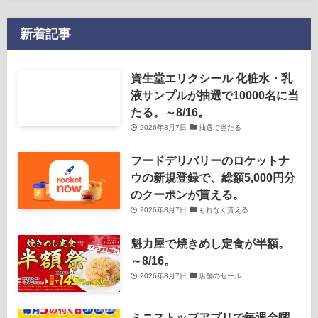
新着記事
資生堂エリクシール 化粧水・乳
液サンプルが抽選で10000名に当
たる。～8/16。
2026年8月7日
抽選で当たる
フードデリバリーのロケットナ
ウの新規登録で、総額5,000円分
のクーポンが貰える。
2026年8月7日
もれなく貰える
魁力屋で焼きめし定食が半額。
～8/16。
2026年8月7日
店舗のセール
ミニストップアプリで毎週金曜