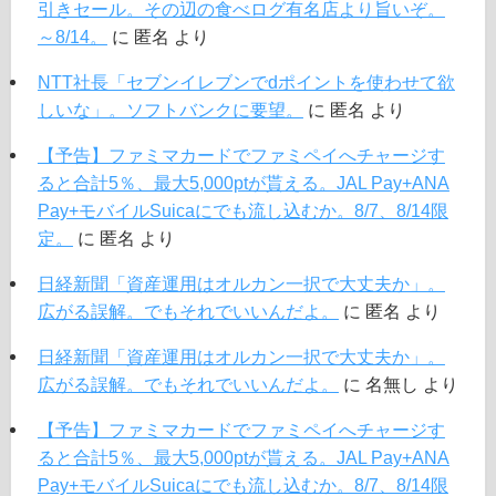
引きセール。その辺の食べログ有名店より旨いぞ。
～8/14。
に
匿名
より
NTT社長「セブンイレブンでdポイントを使わせて欲
しいな」。ソフトバンクに要望。
に
匿名
より
【予告】ファミマカードでファミペイへチャージす
ると合計5％、最大5,000ptが貰える。JAL Pay+ANA
Pay+モバイルSuicaにでも流し込むか。8/7、8/14限
定。
に
匿名
より
日経新聞「資産運用はオルカン一択で大丈夫か」。
広がる誤解。でもそれでいいんだよ。
に
匿名
より
日経新聞「資産運用はオルカン一択で大丈夫か」。
広がる誤解。でもそれでいいんだよ。
に
名無し
より
【予告】ファミマカードでファミペイへチャージす
ると合計5％、最大5,000ptが貰える。JAL Pay+ANA
Pay+モバイルSuicaにでも流し込むか。8/7、8/14限