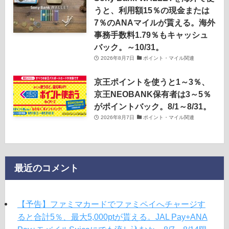
うと、利用額15％の現金または
7％のANAマイルが貰える。海外
事務手数料1.79％もキャッシュ
バック。～10/31。
2026年8月7日
ポイント・マイル関連
京王ポイントを使うと1～3％、
京王NEOBANK保有者は3～5％
がポイントバック。8/1～8/31。
2026年8月7日
ポイント・マイル関連
最近のコメント
【予告】ファミマカードでファミペイへチャージす
ると合計5％、最大5,000ptが貰える。JAL Pay+ANA