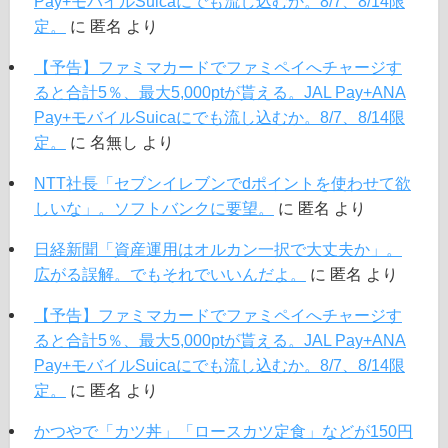
Pay+モバイルSuicaにでも流し込むか。8/7、8/14限
定。
に
匿名
より
【予告】ファミマカードでファミペイへチャージす
ると合計5％、最大5,000ptが貰える。JAL Pay+ANA
Pay+モバイルSuicaにでも流し込むか。8/7、8/14限
定。
に
名無し
より
NTT社長「セブンイレブンでdポイントを使わせて欲
しいな」。ソフトバンクに要望。
に
匿名
より
日経新聞「資産運用はオルカン一択で大丈夫か」。
広がる誤解。でもそれでいいんだよ。
に
匿名
より
【予告】ファミマカードでファミペイへチャージす
ると合計5％、最大5,000ptが貰える。JAL Pay+ANA
Pay+モバイルSuicaにでも流し込むか。8/7、8/14限
定。
に
匿名
より
かつやで「カツ丼」「ロースカツ定食」などが150円