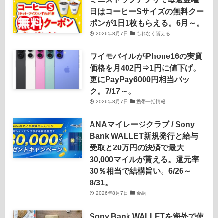
日はコーヒーSサイズの無料クー
ポンが1日1枚もらえる。6月～。
2026年8月7日
もれなく貰える
ワイモバイルがiPhone16の実質
価格を月402円⇒1円に値下げ。
更にPayPay6000円相当バッ
ク。7/17～。
2026年8月7日
携帯一括情報
ANAマイレージクラブ / Sony
Bank WALLET新規発行と給与
受取と20万円の決済で最大
30,000マイルが貰える。還元率
30％相当で結構旨い。6/26～
8/31。
2026年8月7日
金融
Sony Bank WALLETを海外で使