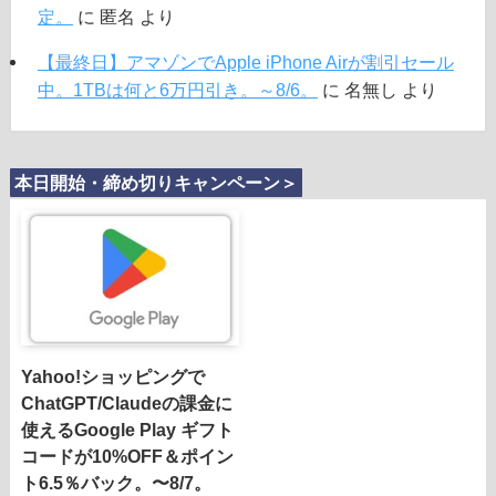
定。
に
匿名
より
【最終日】アマゾンでApple iPhone Airが割引セール
中。1TBは何と6万円引き。～8/6。
に
名無し
より
本日開始・締め切りキャンペーン＞
Yahoo!ショッピングで
ChatGPT/Claudeの課金に
使えるGoogle Play ギフト
コードが10%OFF＆ポイン
ト6.5％バック。〜8/7。