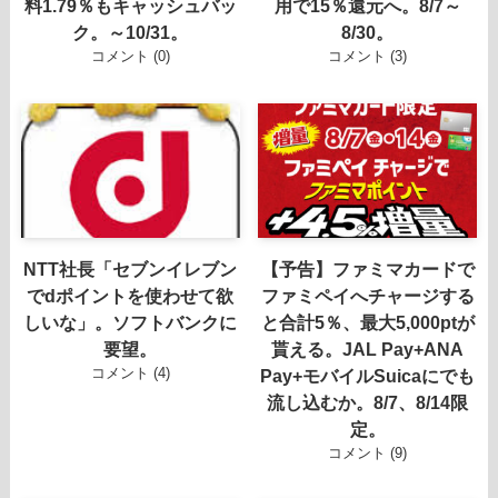
料1.79％もキャッシュバッ
用で15％還元へ。8/7～
ク。～10/31。
8/30。
コメント (0)
コメント (3)
NTT社長「セブンイレブン
【予告】ファミマカードで
でdポイントを使わせて欲
ファミペイへチャージする
しいな」。ソフトバンクに
と合計5％、最大5,000ptが
要望。
貰える。JAL Pay+ANA
コメント (4)
Pay+モバイルSuicaにでも
流し込むか。8/7、8/14限
定。
コメント (9)