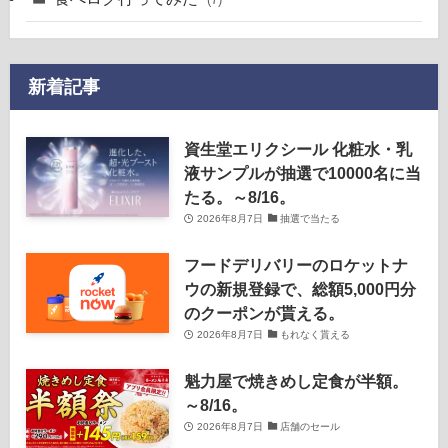
新着記事
資生堂エリクシール 化粧水・乳
液サンプルが抽選で10000名に当
たる。～8/16。
2026年8月7日
抽選で当たる
フードデリバリーのロケットナ
ウの新規登録で、総額5,000円分
のクーポンが貰える。
2026年8月7日
もれなく貰える
魁力屋で焼きめし定食が半額。
～8/16。
2026年8月7日
店舗のセール