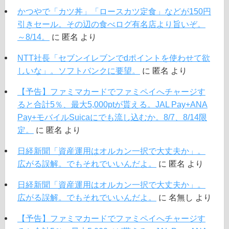
かつやで「カツ丼」「ロースカツ定食」などが150円
引きセール。その辺の食べログ有名店より旨いぞ。
～8/14。
に
匿名
より
NTT社長「セブンイレブンでdポイントを使わせて欲
しいな」。ソフトバンクに要望。
に
匿名
より
【予告】ファミマカードでファミペイへチャージす
ると合計5％、最大5,000ptが貰える。JAL Pay+ANA
Pay+モバイルSuicaにでも流し込むか。8/7、8/14限
定。
に
匿名
より
日経新聞「資産運用はオルカン一択で大丈夫か」。
広がる誤解。でもそれでいいんだよ。
に
匿名
より
日経新聞「資産運用はオルカン一択で大丈夫か」。
広がる誤解。でもそれでいいんだよ。
に
名無し
より
【予告】ファミマカードでファミペイへチャージす