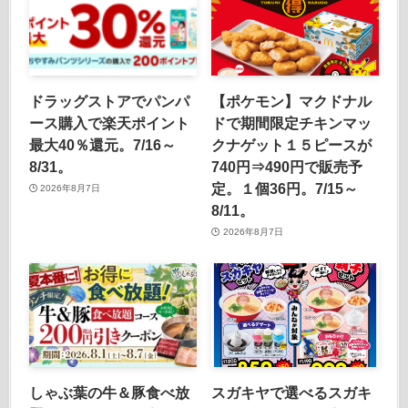
ドラッグストアでパンパ
【ポケモン】マクドナル
ース購入で楽天ポイント
ドで期間限定チキンマッ
最大40％還元。7/16～
クナゲット１５ピースが
8/31。
740円⇒490円で販売予
定。１個36円。7/15～
2026年8月7日
8/11。
2026年8月7日
しゃぶ葉の牛＆豚食べ放
スガキヤで選べるスガキ