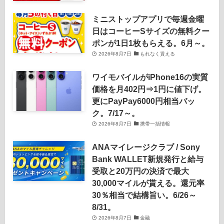
ミニストップアプリで毎週金曜
日はコーヒーSサイズの無料クー
ポンが1日1枚もらえる。6月～。
2026年8月7日
もれなく貰える
ワイモバイルがiPhone16の実質
価格を月402円⇒1円に値下げ。
更にPayPay6000円相当バッ
ク。7/17～。
2026年8月7日
携帯一括情報
ANAマイレージクラブ / Sony
Bank WALLET新規発行と給与
受取と20万円の決済で最大
30,000マイルが貰える。還元率
30％相当で結構旨い。6/26～
8/31。
2026年8月7日
金融