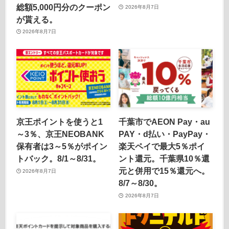
総額5,000円分のクーポン
2026年8月7日
が貰える。
2026年8月7日
京王ポイントを使うと1
千葉市でAEON Pay・au
～3％、京王NEOBANK
PAY・d払い・PayPay・
保有者は3～5％がポイン
楽天ペイで最大5％ポイ
トバック。8/1～8/31。
ント還元。千葉県10％還
元と併用で15％還元へ。
2026年8月7日
8/7～8/30。
2026年8月7日