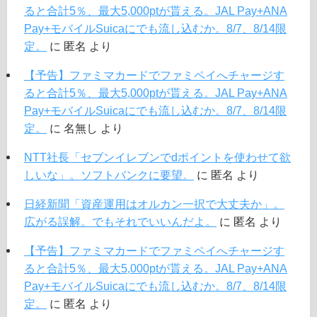
ると合計5％、最大5,000ptが貰える。JAL Pay+ANA
Pay+モバイルSuicaにでも流し込むか。8/7、8/14限
定。
に
匿名
より
【予告】ファミマカードでファミペイへチャージす
ると合計5％、最大5,000ptが貰える。JAL Pay+ANA
Pay+モバイルSuicaにでも流し込むか。8/7、8/14限
定。
に
名無し
より
NTT社長「セブンイレブンでdポイントを使わせて欲
しいな」。ソフトバンクに要望。
に
匿名
より
日経新聞「資産運用はオルカン一択で大丈夫か」。
広がる誤解。でもそれでいいんだよ。
に
匿名
より
【予告】ファミマカードでファミペイへチャージす
ると合計5％、最大5,000ptが貰える。JAL Pay+ANA
Pay+モバイルSuicaにでも流し込むか。8/7、8/14限
定。
に
匿名
より