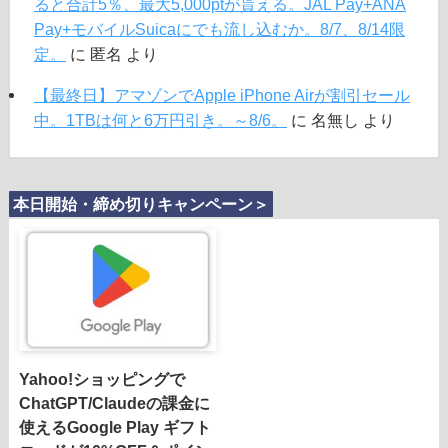
ると合計5％、最大5,000ptが貰える。JAL Pay+ANA
Pay+モバイルSuicaにでも流し込むか。8/7、8/14限
定。
に
匿名
より
【最終日】アマゾンでApple iPhone Airが割引セール
中。1TBは何と6万円引き。～8/6。
に
名無し
より
本日開始・締め切りキャンペーン＞
Yahoo!ショッピングで
ChatGPT/Claudeの課金に
使えるGoogle Play ギフト