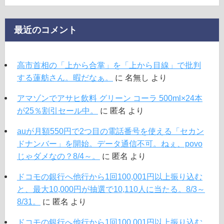
最近のコメント
高市首相の「上から合掌」を「上から目線」で批判
する蓮舫さん。暇だなぁ。
に
名無し
より
アマゾンでアサヒ飲料 グリーン コーラ 500ml×24本
が25％割引セール中。
に
匿名
より
auが月額550円で2つ目の電話番号を使える「セカン
ドナンバー」を開始。データ通信不可。ねぇ、povo
じゃダメなの？8/4～。
に
匿名
より
ドコモの銀行へ他行から1回100,001円以上振り込む
と、最大10,000円が抽選で10,110人に当たる。8/3～
8/31。
に
匿名
より
ドコモの銀行へ他行から1回100,001円以上振り込む