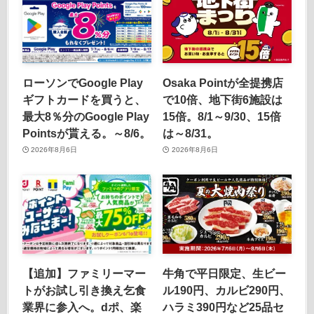
ローソンでGoogle Play
Osaka Pointが全提携店
ギフトカードを買うと、
で10倍、地下街6施設は
最大8％分のGoogle Play
15倍。8/1～9/30、15倍
Pointsが貰える。～8/6。
は～8/31。
2026年8月6日
2026年8月6日
【追加】ファミリーマー
牛角で平日限定、生ビー
トがお試し引き換え乞食
ル190円、カルビ290円、
業界に参入へ。dポ、楽
ハラミ390円など25品セ