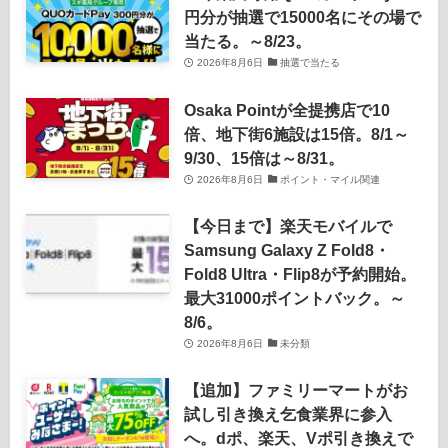
円分が抽選で15000名にその場で
当たる。～8/23。
2026年8月6日
抽選で当たる
Osaka Pointが全提携店で10
倍、地下街6施設は15倍。8/1～
9/30、15倍は～8/31。
2026年8月6日
ポイント・マイル関連
【今日まで】楽天モバイルで
Samsung Galaxy Z Fold8・
Fold8 Ultra・Flip8が予約開始。
最大31000ポイントバック。～
8/6。
2026年8月6日
未分類
【追加】ファミリーマートがお
試し引き換え乞食業界に参入
へ。dポ、楽天、Vポ引き換えで