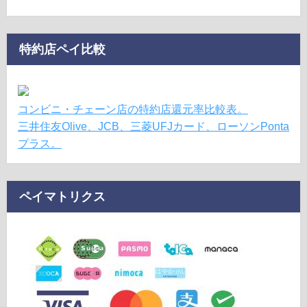
特約店ペイ比較
コンビニ・チェーン店の特約店還元率比較表。
三井住友Olive、JCB、三菱UFJカード、ローソンPonta
プラス。
ペイマトリクス