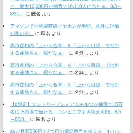
と、最大10,000円が抽選で10,110人に当たる。8/3～
8/31。
に
匿名
より
アマゾンで中華製有線イヤホンが半額。意外に評価
が良いぞ。
に
匿名
より
高市首相の「上から合掌」を「上から目線」で批判
する蓮舫さん。暇だなぁ。
に
名無し
より
高市首相の「上から合掌」を「上から目線」で批判
する蓮舫さん。暇だなぁ。
に
名無し
より
高市首相の「上から合掌」を「上から目線」で批判
する蓮舫さん。暇だなぁ。
に
名無し
より
【d限定】サントリープレミアムモルツが抽選で15万
名にその場で当たる。コンビニで引き換え可能。8/5
～8/18。
に
匿名
より
auが月額550円で2つ目の電話番号を使える「セカン