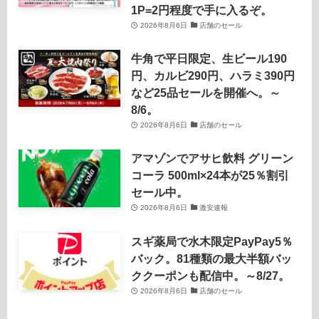
1P=2円程度で手に入るぞ。
2026年8月6日
店舗のセール
牛角で平日限定、生ビール190
円、カルビ290円、ハラミ390円
など25品セールを開催へ。～
8/6。
2026年8月6日
店舗のセール
アマゾンでアサヒ飲料 グリーン
コーラ 500ml×24本が25％割引
セール中。
2026年8月6日
激安速報
スギ薬局で水木限定PayPay5％
バック。81種類の最大半額バッ
ククーポンも配信中。～8/27。
2026年8月6日
店舗のセール