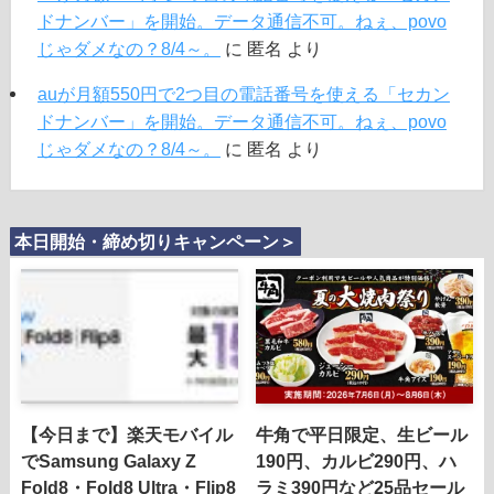
ドナンバー」を開始。データ通信不可。ねぇ、povo
じゃダメなの？8/4～。
に
匿名
より
auが月額550円で2つ目の電話番号を使える「セカン
ドナンバー」を開始。データ通信不可。ねぇ、povo
じゃダメなの？8/4～。
に
匿名
より
本日開始・締め切りキャンペーン＞
【今日まで】楽天モバイル
牛角で平日限定、生ビール
でSamsung Galaxy Z
190円、カルビ290円、ハ
Fold8・Fold8 Ultra・Flip8
ラミ390円など25品セール