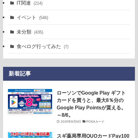
IT関連
(214)
イベント
(546)
未分類
(435)
食べログ行ってみた
(7)
新着記事
ローソンでGoogle Play ギフト
カードを買うと、最大8％分の
Google Play Pointsが貰える。
～8/6。
2026年8月6日
POSAカード
スギ薬局専用QUOカードPay100