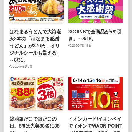
はなまるうどんで大海老
3COINSで全商品が5％引
天3本の「はなまる感謝
き。～8/16。
うどん」が870円、オリ
2026年8月8日
ジナルシールも貰える。
～8/31。
2026年8月9日
築地銀だこで銀だこの
イオンカード/イオンペイ
日。8/8は先着88名に88
でイオンでWAON POINT