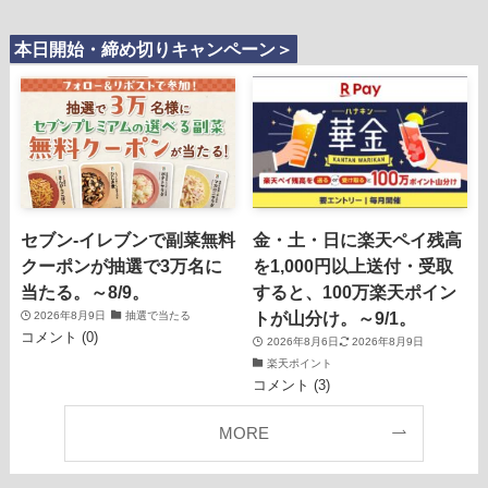
本日開始・締め切りキャンペーン＞
セブン‐イレブンで副菜無料
金・土・日に楽天ペイ残高
クーポンが抽選で3万名に
を1,000円以上送付・受取
当たる。～8/9。
すると、100万楽天ポイン
トが山分け。～9/1。
2026年8月9日
抽選で当たる
コメント (0)
2026年8月6日
2026年8月9日
楽天ポイント
コメント (3)
MORE