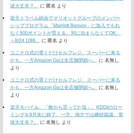
波大丈夫？。
に
匿名
より
楽天トラベル経由でマリオットグループのメンバー
シッププログラム「Marriott Bonvoy」に加入でもれ
なく500ポイントが貰える。別に泊まらなくてOK。
～8/24 10時。
に
匿名
より
ユニクロ式の置くだけセルフレジ、スーパーに来る
かも。一方Amazon Goは全店舗閉鎖へ。
に
名無し
より
ユニクロ式の置くだけセルフレジ、スーパーに来る
かも。一方Amazon Goは全店舗閉鎖へ。
に
名無し
より
楽天モバイル、「敵から貰ってた塩」、KDDIのロー
ミングを9月末に終了。一方、地方では継続協議。電
波大丈夫？。
に
名無し
より