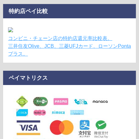
特約店ペイ比較
コンビニ・チェーン店の特約店還元率比較表。
三井住友Olive、JCB、三菱UFJカード、ローソンPonta
プラス。
ペイマトリクス