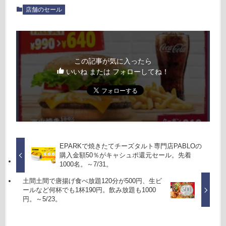
店舗のセール
この記事が気に入ったら
いいね または フォローしてね！
EPARKで焼きたてチーズタルト専門店PABLOの
購入金額50％がキャシュポ還元セール。先着
1000名。～7/31。
土間土間で唐揚げ食べ放題120分が500円、生ビ
ールなど何杯でも1杯190円。飲み放題も1000
円。～5/23。