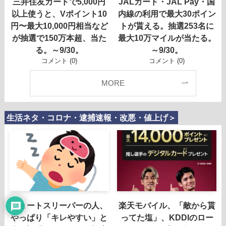
三井住友カードで5,000円
JALカード・JAL Pay・国
以上使うと、Vポイント10
内線の利用で最大30ポイン
円〜最大10,000円相当など
トが貰える。抽選253名に
が抽選で150万本超、当た
最大10万マイルが当たる。
る。～9/30。
～9/30。
コメント (0)
コメント (0)
MORE
生活ネタ・コロナ・逮捕速報・改悪・値上げ＞
ショートスリーパーの人、
楽天モバイル、「敵から貰
やっぱり「キレやすい」と
ってた塩」、KDDIのロー