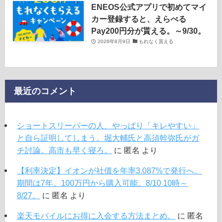
ENEOS公式アプリで初めてマイ
カー登録すると、えらべる
Pay200円分が貰える。～9/30。
2026年8月9日
もれなく貰える
最近のコメント
ショートスリーパーの人、やっぱり「キレやすい」
と自ら証明してしまう。堀大輔氏と高須幹弥氏がガ
チ討論。高市も早く寝ろ。
に
匿名
より
【利率決定】イオンが社債を年率3.087%で発行へ。
期間は7年。100万円から購入可能。8/10 10時～
8/27。
に
匿名
より
楽天モバイルにお得に入会する方法まとめ。
に
匿名