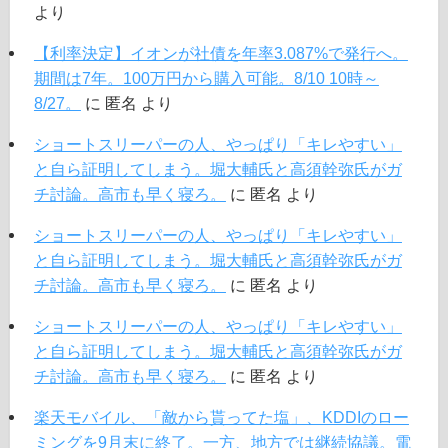
より
【利率決定】イオンが社債を年率3.087%で発行へ。
期間は7年。100万円から購入可能。8/10 10時～
8/27。
に
匿名
より
ショートスリーパーの人、やっぱり「キレやすい」
と自ら証明してしまう。堀大輔氏と高須幹弥氏がガ
チ討論。高市も早く寝ろ。
に
匿名
より
ショートスリーパーの人、やっぱり「キレやすい」
と自ら証明してしまう。堀大輔氏と高須幹弥氏がガ
チ討論。高市も早く寝ろ。
に
匿名
より
ショートスリーパーの人、やっぱり「キレやすい」
と自ら証明してしまう。堀大輔氏と高須幹弥氏がガ
チ討論。高市も早く寝ろ。
に
匿名
より
楽天モバイル、「敵から貰ってた塩」、KDDIのロー
ミングを9月末に終了。一方、地方では継続協議。電