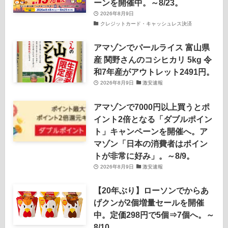
ーンを開催中。～8/23。
2026年8月9日
クレジットカード・キャッシュレス決済
アマゾンでパールライス 富山県
産 関野さんのコシヒカリ 5kg 令
和7年産がアウトレット2491円。
2026年8月9日
激安速報
アマゾンで7000円以上買うとポ
イント2倍となる「ダブルポイン
ト」キャンペーンを開催へ。ア
マゾン「日本の消費者はポイン
トが非常に好み」。～8/9。
2026年8月9日
激安速報
【20年ぶり】ローソンでからあ
げクンが2個増量セールを開催
中。定価298円で5個⇒7個へ。～
8/10。