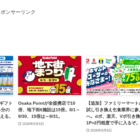
スポンサーリンク
 ギフト
Osaka Pointが全提携店で10
【追加】ファミリーマート
％分の
倍、地下街6施設は15倍。8/1～
試し引き換え乞食業界に参
が貰える。
9/30、15倍は～8/31。
へ。dポ、楽天、Vポ引き
1P=2円程度で手に入るぞ
2026年8月6日
2026年8月6日