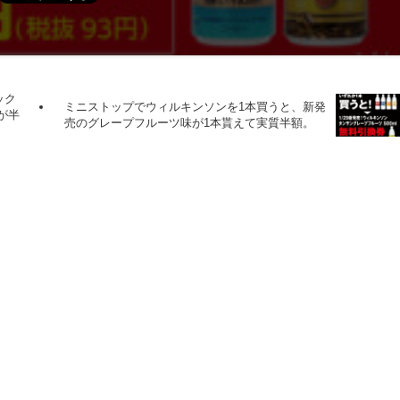
ック
ミニストップでウィルキンソンを1本買うと、新発
本が半
売のグレープフルーツ味が1本貰えて実質半額。