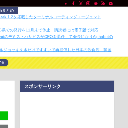
chまとめ
 Spark 1.2を搭載したターミナルコーディングエージェント
6県での発行を11月末で休止 購読者には電子版で対応
epMindのデミス・ハサビスがCEOを退任して会長になりAlphabetの
ルジョッキを水だけですすいで再提供した日本の飲食店…韓国
する
オロギの会社、「インターネットのデマ」のせいで倒産ｗｗｗ
プデしておいたほうがいいiOS 27の機能5つ
GPUだけを使うと決めた。最も優れているからだ」--SpaceXのマス
スポンサーリンク
乗り換えもアリ？ 実際に使って良かった「スマートリング」3
集団礼拝は認めない？30年続くモスクの祭りに異変 元参政党
ムは「直接話そ…
 石破茂の生まれ変わりのような大学生を見つけてきて消費税