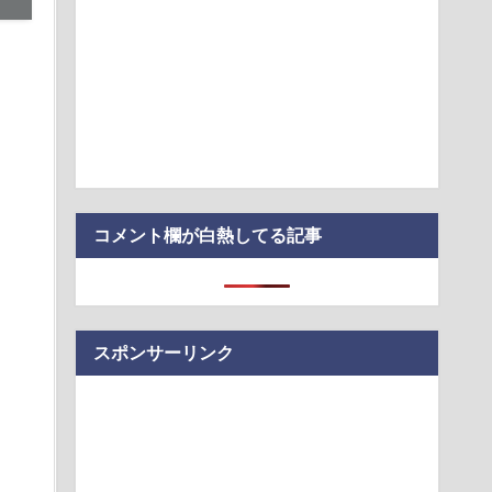
やってしまう
例の大洪水、今年もヤバい 湖北省秭帰県で山洪水が市街地を
・車両が次々流さ…
熊本に300万円寄付します」 アンチ「汚い金ありがとう♥」
国民民主・立憲民主・共産が消費税減税にブチギレ発狂 減税
を合わせ始める
年ジャンプ、史上初の100万部割れ 全盛期653万部から98万部
00万…
ん、避難所が各国と比べて優秀過ぎると話題に
コメント欄が白熱してる記事
スポンサーリンク