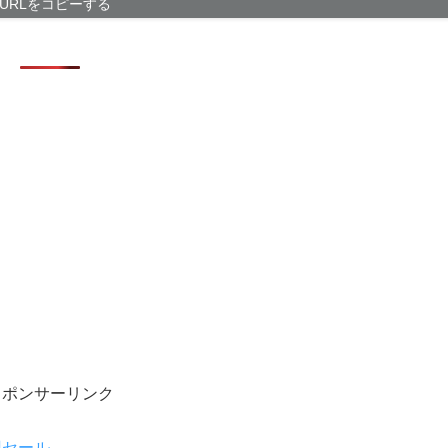
減税反対報道を
URLをコピーする
【中国】毎年恒
直撃、工場浸水
セクシー女優「
中道改革連合・
に絶対反対と力
【悲報】週刊少
に…紙の雑誌「1
【画像】日本さ
スポンサーリンク
円セール。