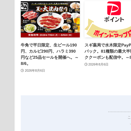
牛角で平日限定、生ビール190
スギ薬局で水木限定PayP
円、カルビ290円、ハラミ390
バック。81種類の最大半
円など25品セールを開催へ。～
ククーポンも配信中。～8/
8/6。
2026年8月6日
2026年8月6日
こ