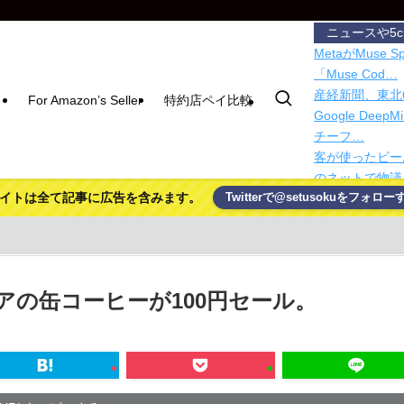
ニュースや5
MetaがMuse
「Muse Cod…
産経新聞、東北
For Amazon’s Seller
特約店ペイ比較
Google De
チーフ…
客が使ったビー
のネットで物議
イトは全て記事に広告を含みます。
Twitterで@setusokuをフォロー
【悲報】食用コ
ｗｗ
地味だけど絶対ア
「NVIDIAの
ク氏表明
の缶コーヒーが100円セール。
ウォッチからの
選
【市川】公園で
の市議とムスリ
フジテレビさん