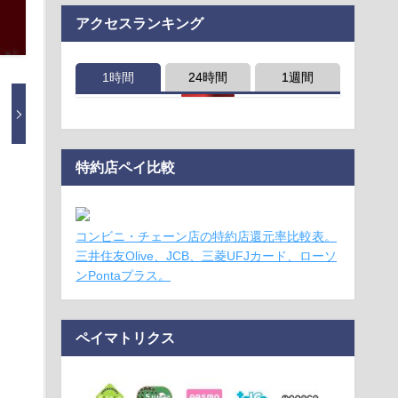
アクセスランキング
1時間
24時間
1週間
特約店ペイ比較
コンビニ・チェーン店の特約店還元率比較表。
三井住友Olive、JCB、三菱UFJカード、ローソ
ンPontaプラス。
ペイマトリクス