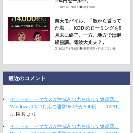
194円セール中。
2026年8月8日
激安速報
楽天モバイル、「敵から貰って
た塩」、KDDIのローミングを9
月末に終了。一方、地方では継
続協議。電波大丈夫？。
2026年8月8日
携帯関連・料金プラン技
最近のコメント
チューチューマウスが生成AIの力を借りて爆復活。
Windows 10/11対応で通常980円が500円。～12/31。
に
匿名
より
チューチューマウスが生成AIの力を借りて爆復活。