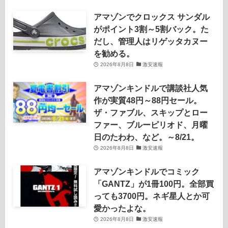
アマゾンでクロックス サンダル
がポイント3割～5割バック。た
だし、管理人はリゲッタカヌー
を勧める。
2026年8月8日
激安速報
アマゾンキンドルで講談社人気
作が実質48円～88円セール。
ザ・ファブル、スキップとロー
ファー、ブルーピリオド、月曜
日のたわわ、など。～8/21。
2026年8月8日
激安速報
アマゾンキンドルでコミック
「GANTZ」が1冊100円。全部買
っても3700円。ネギ星人とか可
愛かったよな。
2026年8月8日
激安速報