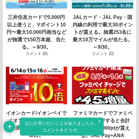
三井住友カードで5,000円
JALカード・JAL Pay・国
以上使うと、Vポイント10
内線の利用で最大30ポイン
円〜最大10,000円相当など
トが貰える。抽選253名に
が抽選で150万本超、当た
最大10万マイルが当たる。
る。～9/30。
～9/30。
コメント (0)
コメント (0)
イオンカード/イオンペイで
ファミマカードでファミペ
イオンでWAON POINTが
イへチャージすると合計
x
なにか言いたいことがありましたら、
10倍で還元率5％。8/8～
5％、最大5,000ptが貰え
コメントをどうぞ。
8/11。
る。JAL Pay+ANA