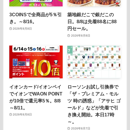
3COINSで全商品が5％引
築地銀だこで銀だこの
き。～8/16。
日。8/8は先着88名に88
円セール。
2026年8月8日
2026年8月8日
イオンカード/イオンペイ
ローソンお試し引換券で
でイオンでWAON POINT
「ザ・プレミアム・モル
が10倍で還元率5％。8/8
ツ 時の誘惑」「アサヒ ゴ
～8/11。
ールド」などが先着で引
き換え開始。本日17時
2026年8月8日
～。
2026年8月7日