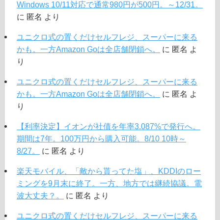
Windows 10/11対応で通常980円が500円。～12/31。
に
匿名
より
ユニクロ式の置くだけセルフレジ、スーパーに来る
かも。一方Amazon Goは全店舗閉鎖へ。
に
匿名
よ
り
ユニクロ式の置くだけセルフレジ、スーパーに来る
かも。一方Amazon Goは全店舗閉鎖へ。
に
匿名
よ
り
【利率決定】イオンが社債を年率3.087%で発行へ。
期間は7年。100万円から購入可能。8/10 10時～
8/27。
に
匿名
より
楽天モバイル、「敵から貰ってた塩」、KDDIのロー
ミングを9月末に終了。一方、地方では継続協議。電
波大丈夫？。
に
匿名
より
ユニクロ式の置くだけセルフレジ、スーパーに来る