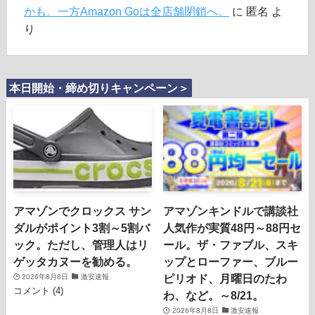
かも。一方Amazon Goは全店舗閉鎖へ。
に
匿名
よ
り
本日開始・締め切りキャンペーン＞
アマゾンでクロックス サン
アマゾンキンドルで講談社
ダルがポイント3割～5割バ
人気作が実質48円～88円セ
ック。ただし、管理人はリ
ール。ザ・ファブル、スキ
ゲッタカヌーを勧める。
ップとローファー、ブルー
ピリオド、月曜日のたわ
2026年8月8日
激安速報
コメント (4)
わ、など。～8/21。
2026年8月8日
激安速報