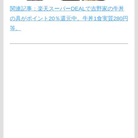
関連記事：楽天スーパーDEALで吉野家の牛丼
の具がポイント20％還元中。牛丼1食実質280円
等。