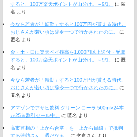
すると、100万楽天ポイントが山分け。～9/1。
に
匿
名
より
今なら若者が「転勤」すると100万円が貰える時代。
おじさんが若い頃は辞令一つで行かされたのに。
に
匿名
より
金・土・日に楽天ペイ残高を1,000円以上送付・受取
すると、100万楽天ポイントが山分け。～9/1。
に
匿
名
より
今なら若者が「転勤」すると100万円が貰える時代。
おじさんが若い頃は辞令一つで行かされたのに。
に
匿名
より
アマゾンでアサヒ飲料 グリーン コーラ 500ml×24本
が25％割引セール中。
に
匿名
より
高市首相の「上から合掌」を「上から目線」で批判
する蓮舫さん。暇だなぁ。
に
乞食さん
より