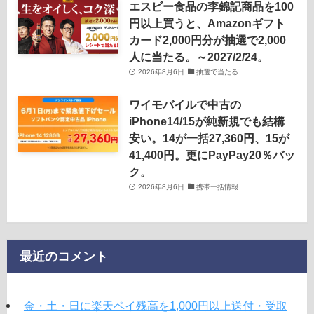
エスビー食品の李錦記商品を100
円以上買うと、Amazonギフト
カード2,000円分が抽選で2,000
人に当たる。～2027/2/24。
2026年8月6日
抽選で当たる
ワイモバイルで中古の
iPhone14/15が純新規でも結構
安い。14が一括27,360円、15が
41,400円。更にPayPay20％バッ
ク。
2026年8月6日
携帯一括情報
最近のコメント
金・土・日に楽天ペイ残高を1,000円以上送付・受取