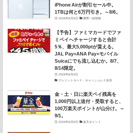
iPhone Airが割引セール中。
1TBは何と6万円引き。～8/6。
2026年8月6日
携帯一括情報
【予告】ファミマカードでファ
ミペイへチャージすると合計
5％、最大5,000ptが貰える。
JAL Pay+ANA Pay+モバイル
Suicaにでも流し込むか。8/7、
8/14限定。
2026年8月6日
クレジットカード・キャッシュレス決済
金・土・日に楽天ペイ残高を
1,000円以上送付・受取すると、
100万楽天ポイントが山分け。～
9/1。
2026年8月6日
楽天ポイント