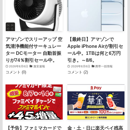
アマゾンでスリーアップ 空
【最終日】アマゾンで
気清浄機能付サーキュレー
Apple iPhone Airが割引セ
ター DCモーター 自動首振
ール中。1TBは何と6万円
りが74％割引セール中。
引き。～8/6。
2026年8月6日
激安速報
2026年8月6日
携帯一括情報
コメント (0)
コメント (2)
【予告】ファミマカードで
金・土・日に楽天ペイ残高