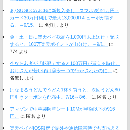
JQ SUGOCA JCBに新規入会し、スマホ決済1万円・
カード30万円利用で最大13,000JRキューポが貰え
る。～9/15。
に
名無し
より
金・土・日に楽天ペイ残高を1,000円以上送付・受取
すると、100万楽天ポイントが山分け。～9/1。
に
774
より
今なら若者が「転勤」すると100万円が貰える時代。
おじさんが若い頃は辞令一つで行かされたのに。
に
名無し
より
はなまるうどんでうどん1杯を買うと、次回うどん80
円引きクーポンを配布中。7/16～8/6。
に
匿名
より
アマゾンで中華製防草シート10Mが半額以下の916
円。
に
匿名
より
楽天ペイがiOS限定で圏外や通信障害時でも支払える