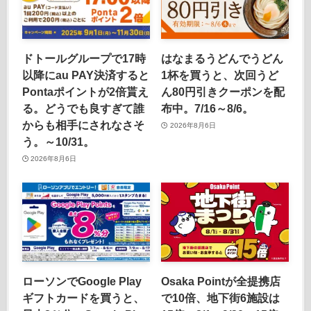
ドトールグループで17時
はなまるうどんでうどん
以降にau PAY決済すると
1杯を買うと、次回うど
Pontaポイントが2倍貰え
ん80円引きクーポンを配
る。どうでも良すぎて誰
布中。7/16～8/6。
からも相手にされなさそ
2026年8月6日
う。～10/31。
2026年8月6日
ローソンでGoogle Play
Osaka Pointが全提携店
ギフトカードを買うと、
で10倍、地下街6施設は