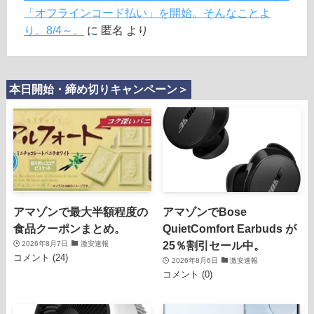
「オフラインコード払い」を開始。そんなことよ
り。8/4～。
に
匿名
より
本日開始・締め切りキャンペーン＞
アマゾンで最大半額程度の
アマゾンでBose
食品クーポンまとめ。
QuietComfort Earbuds が
25％割引セール中。
2026年8月7日
激安速報
コメント (24)
2026年8月6日
激安速報
コメント (0)