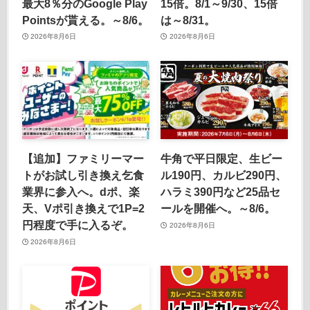
最大8％分のGoogle Play
15倍。8/1～9/30、15倍
Pointsが貰える。～8/6。
は～8/31。
2026年8月6日
2026年8月6日
【追加】ファミリーマー
牛角で平日限定、生ビー
トがお試し引き換え乞食
ル190円、カルビ290円、
業界に参入へ。dポ、楽
ハラミ390円など25品セ
天、Vポ引き換えで1P=2
ールを開催へ。～8/6。
円程度で手に入るぞ。
2026年8月6日
2026年8月6日