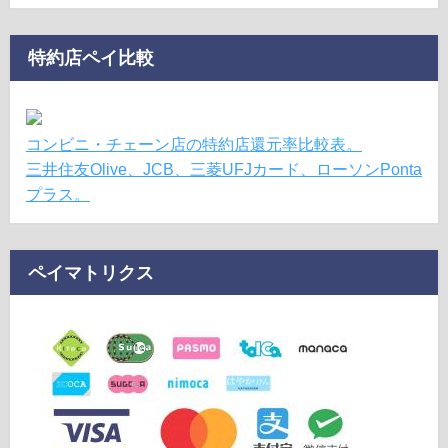
特約店ペイ比較
コンビニ・チェーン店の特約店還元率比較表。
三井住友Olive、JCB、三菱UFJカード、ローソンPonta
プラス。
ペイマトリクス