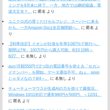
ミングを9月末に終了。一方、地方では継続協議。電
波大丈夫？。
に
匿名
より
ユニクロ式の置くだけセルフレジ、スーパーに来る
かも。一方Amazon Goは全店舗閉鎖へ。
に
匿名
よ
り
【利率決定】イオンが社債を年率3.087%で発行へ。
期間は7年。100万円から購入可能。8/10 10時～
8/27。
に
名無し
より
auが月額550円で2つ目の電話番号を使える「セカン
ドナンバー」を開始。データ通信不可。ねぇ、povo
じゃダメなの？8/4～。
に
名無し
より
チューチューマウスが生成AIの力を借りて爆復活。
Windows 10/11対応で通常980円が500円。～12/31。
に
匿名
より