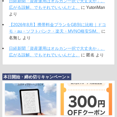
日経新聞「資産運用はオルカン一択で大丈夫か」。
広がる誤解。でもそれでいいんだよ。
に
YutoriMan
より
【2026年8月】携帯料金プランをGB別に比較｜ドコ
モ・au・ソフトバンク・楽天・MVNO格安SIM。
に
名無し
より
日経新聞「資産運用はオルカン一択で大丈夫か」。
広がる誤解。でもそれでいいんだよ。
に
匿名
より
本日開始・締め切りキャンペーン＞