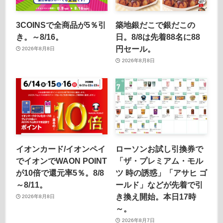
3COINSで全商品が5％引
築地銀だこで銀だこの
き。～8/16。
日。8/8は先着88名に88
円セール。
2026年8月8日
2026年8月8日
イオンカード/イオンペイ
ローソンお試し引換券で
でイオンでWAON POINT
「ザ・プレミアム・モル
が10倍で還元率5％。8/8
ツ 時の誘惑」「アサヒ ゴ
～8/11。
ールド」などが先着で引
き換え開始。本日17時
2026年8月8日
～。
2026年8月7日