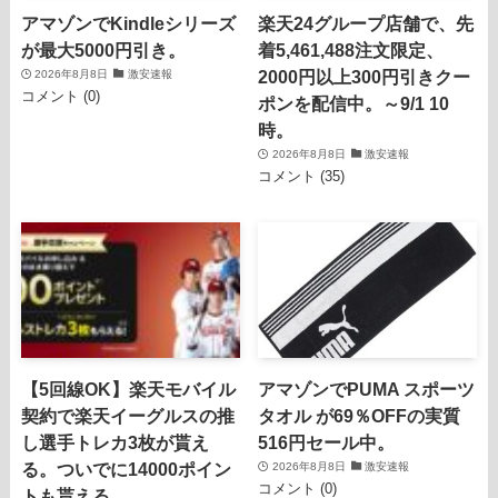
アマゾンでKindleシリーズ
楽天24グループ店舗で、先
が最大5000円引き。
着5,461,488注文限定、
2000円以上300円引きクー
2026年8月8日
激安速報
コメント (0)
ポンを配信中。～9/1 10
時。
2026年8月8日
激安速報
コメント (35)
【5回線OK】楽天モバイル
アマゾンでPUMA スポーツ
契約で楽天イーグルスの推
タオル が69％OFFの実質
し選手トレカ3枚が貰え
516円セール中。
る。ついでに14000ポイン
2026年8月8日
激安速報
コメント (0)
トも貰える。