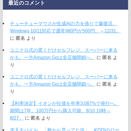
最近のコメント
チューチューマウスが生成AIの力を借りて爆復活。
Windows 10/11対応で通常980円が500円。～12/31。
に
匿名
より
ユニクロ式の置くだけセルフレジ、スーパーに来る
かも。一方Amazon Goは全店舗閉鎖へ。
に
匿名
よ
り
ユニクロ式の置くだけセルフレジ、スーパーに来る
かも。一方Amazon Goは全店舗閉鎖へ。
に
匿名
よ
り
【利率決定】イオンが社債を年率3.087%で発行へ。
期間は7年。100万円から購入可能。8/10 10時～
8/27。
に
匿名
より
楽天モバイル、「敵から貰ってた塩」、KDDIのロー