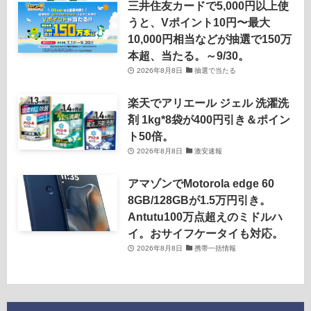
三井住友カードで5,000円以上使
うと、Vポイント10円〜最大
10,000円相当などが抽選で150万
本超、当たる。～9/30。
2026年8月8日
抽選で当たる
楽天でアリエール ジェル 洗濯洗
剤 1kg*8袋が400円引き＆ポイン
ト50倍。
2026年8月8日
激安速報
アマゾンでMotorola edge 60
8GB/128GBが1.5万円引き。
Antutu100万点超えのミドルハ
イ。おサイフケータイも対応。
2026年8月8日
携帯一括情報