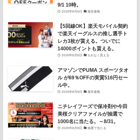
9/1 10時。
2026年8月8日
激安速報
【5回線OK】楽天モバイル契約
で楽天イーグルスの推し選手ト
レカ3枚が貰える。ついでに
14000ポイントも貰える。
2026年8月8日
もれなく貰える
アマゾンでPUMA スポーツタオ
ル が69％OFFの実質516円セー
ル中。
2026年8月8日
激安速報
ニチレイフーズで保冷剤や今田
美桜クリアファイルが抽選で
1000名に当たる。～8/31。
2026年8月8日
抽選で当たる