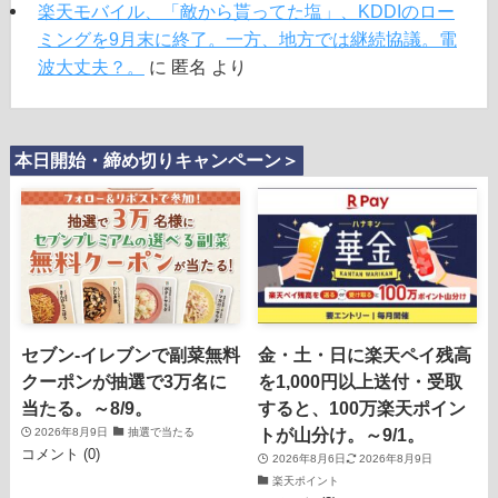
楽天モバイル、「敵から貰ってた塩」、KDDIのロー
ミングを9月末に終了。一方、地方では継続協議。電
波大丈夫？。
に
匿名
より
本日開始・締め切りキャンペーン＞
セブン‐イレブンで副菜無料
金・土・日に楽天ペイ残高
クーポンが抽選で3万名に
を1,000円以上送付・受取
当たる。～8/9。
すると、100万楽天ポイン
トが山分け。～9/1。
2026年8月9日
抽選で当たる
コメント (0)
2026年8月6日
2026年8月9日
楽天ポイント