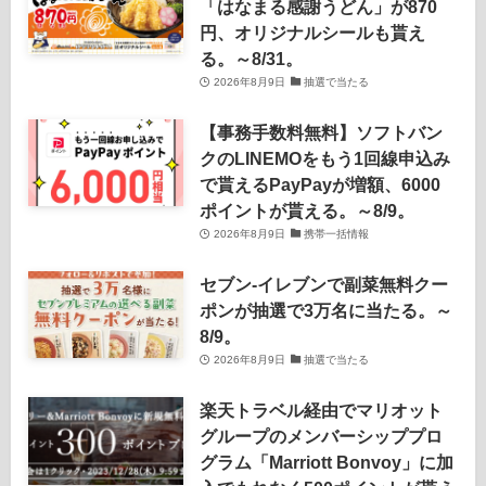
「はなまる感謝うどん」が870
円、オリジナルシールも貰え
る。～8/31。
2026年8月9日
抽選で当たる
【事務手数料無料】ソフトバン
クのLINEMOをもう1回線申込み
で貰えるPayPayが増額、6000
ポイントが貰える。～8/9。
2026年8月9日
携帯一括情報
セブン‐イレブンで副菜無料クー
ポンが抽選で3万名に当たる。～
8/9。
2026年8月9日
抽選で当たる
楽天トラベル経由でマリオット
グループのメンバーシッププロ
グラム「Marriott Bonvoy」に加