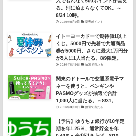
入でもれなく500ポイントが貰え
る。別に泊まらなくてOK。～
8/24 10時。
2026年8月9日
楽天ポイント
イトーヨーカドーで期待値1以上
くじ。5000円で先着で共通商品
券が5000円、さらに最大1万円分
が5人に1人当たる。8/9限定。
2026年8月9日
抽選で当たる
関東のドトールで交通系電子マ
ネーを使うと、ペンギンや
PASMOグッズが抽選で合計
1,000人に当たる。～8/31。
2026年8月9日
抽選で当たる
【予告】ゆうちょ銀行が10年定
期を年1.25％、通常貯金を年
0.40％へ金利引き上げ。8/10