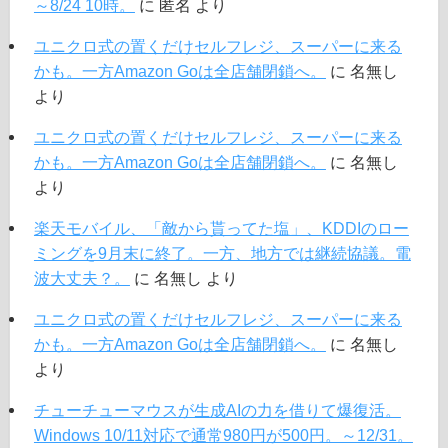
～8/24 10時。
に
匿名
より
ユニクロ式の置くだけセルフレジ、スーパーに来る
かも。一方Amazon Goは全店舗閉鎖へ。
に
名無し
より
ユニクロ式の置くだけセルフレジ、スーパーに来る
かも。一方Amazon Goは全店舗閉鎖へ。
に
名無し
より
楽天モバイル、「敵から貰ってた塩」、KDDIのロー
ミングを9月末に終了。一方、地方では継続協議。電
波大丈夫？。
に
名無し
より
ユニクロ式の置くだけセルフレジ、スーパーに来る
かも。一方Amazon Goは全店舗閉鎖へ。
に
名無し
より
チューチューマウスが生成AIの力を借りて爆復活。
Windows 10/11対応で通常980円が500円。～12/31。