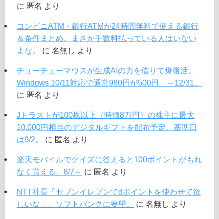
に
匿名
より
コンビニATM・銀行ATMが24時間無料で使える銀行
＆条件まとめ。まさか手数料払っている人はいない
よな。
に
名無し
より
チューチューマウスが生成AIの力を借りて爆復活。
Windows 10/11対応で通常980円が500円。～12/31。
に
匿名
より
Jトラストが100株以上（時価8万円）の株主に最大
10,000円相当のデジタルギフトを配布予定。基準日
は9/2。
に
匿名
より
楽天モバイルでクイズに答えると100ポイントがもれ
なく貰える。8/7～
に
匿名
より
NTT社長「セブンイレブンでdポイントを使わせて欲
しいな」。ソフトバンクに要望。
に
名無し
より