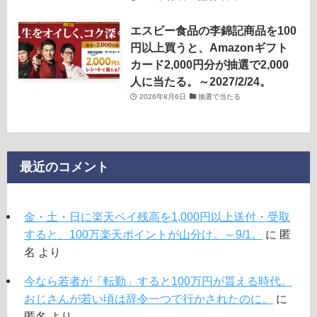
エスビー食品の李錦記商品を100
円以上買うと、Amazonギフト
カード2,000円分が抽選で2,000
人に当たる。～2027/2/24。
2026年8月6日
抽選で当たる
最近のコメント
金・土・日に楽天ペイ残高を1,000円以上送付・受取
すると、100万楽天ポイントが山分け。～9/1。
に
匿
名
より
今なら若者が「転勤」すると100万円が貰える時代。
おじさんが若い頃は辞令一つで行かされたのに。
に
匿名
より