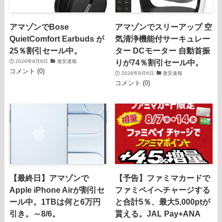
アマゾンでBose
アマゾンでスリーアップ 空
QuietComfort Earbuds が
気清浄機能付サーキュレー
25％割引セール中。
ター DCモーター 自動首振
りが74％割引セール中。
2026年8月6日
激安速報
コメント (0)
2026年8月6日
激安速報
コメント (0)
【最終日】アマゾンで
【予告】ファミマカードで
Apple iPhone Airが割引セ
ファミペイへチャージする
ール中。1TBは何と6万円
と合計5％、最大5,000ptが
引き。～8/6。
貰える。JAL Pay+ANA