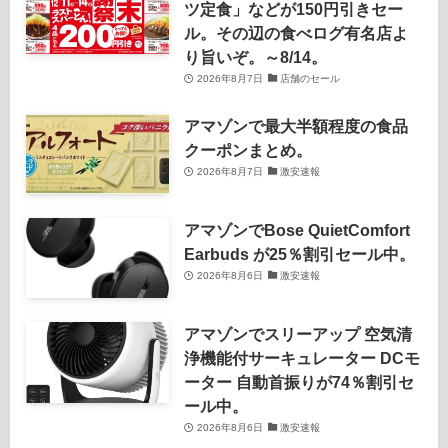
ツ定食」などが150円引きセー
ル。その辺の食べログ有名店よ
り旨いぞ。～8/14。
2026年8月7日
店舗のセール
アマゾンで最大半額程度の食品
クーポンまとめ。
2026年8月7日
激安速報
アマゾンでBose QuietComfort
Earbuds が25％割引セール中。
2026年8月6日
激安速報
アマゾンでスリーアップ 空気清
浄機能付サーキュレーター DCモ
ーター 自動首振りが74％割引セ
ール中。
2026年8月6日
激安速報