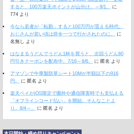
すると、100万楽天ポイントが山分け。～9/1。
に
774
より
今なら若者が「転勤」すると100万円が貰える時代。
おじさんが若い頃は辞令一つで行かされたのに。
に
名無し
より
はなまるうどんでうどん1杯を買うと、次回うどん80
円引きクーポンを配布中。7/16～8/6。
に
匿名
より
アマゾンで中華製防草シート10Mが半額以下の916
円。
に
匿名
より
楽天ペイがiOS限定で圏外や通信障害時でも支払える
「オフラインコード払い」を開始。そんなことよ
り。8/4～。
に
匿名
より
本日開始・締め切りキャンペーン＞