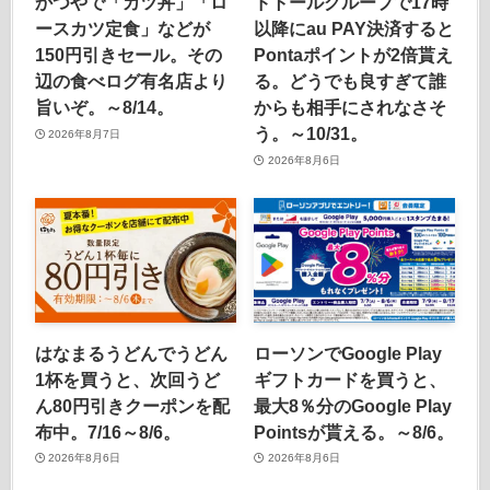
かつやで「カツ丼」「ロ
ドトールグループで17時
ースカツ定食」などが
以降にau PAY決済すると
150円引きセール。その
Pontaポイントが2倍貰え
辺の食べログ有名店より
る。どうでも良すぎて誰
旨いぞ。～8/14。
からも相手にされなさそ
う。～10/31。
2026年8月7日
2026年8月6日
はなまるうどんでうどん
ローソンでGoogle Play
1杯を買うと、次回うど
ギフトカードを買うと、
ん80円引きクーポンを配
最大8％分のGoogle Play
布中。7/16～8/6。
Pointsが貰える。～8/6。
2026年8月6日
2026年8月6日