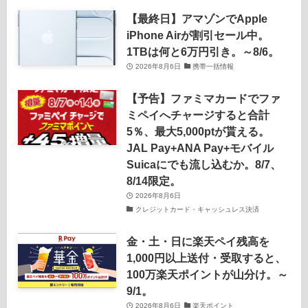
【最終日】アマゾンでApple
iPhone Airが割引セール中。
1TBは何と6万円引き。～8/6。
2026年8月6日
携帯一括情報
【予告】ファミマカードでファ
ミペイへチャージすると合計
5％、最大5,000ptが貰える。
JAL Pay+ANA Pay+モバイル
Suicaにでも流し込むか。8/7、
8/14限定。
2026年8月6日
クレジットカード・キャッシュレス決済
金・土・日に楽天ペイ残高を
1,000円以上送付・受取すると、
100万楽天ポイントが山分け。～
9/1。
2026年8月6日
楽天ポイント