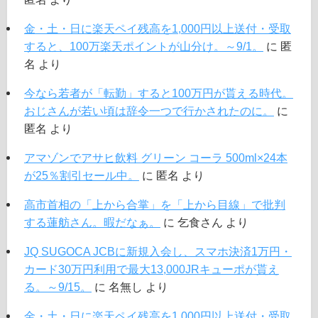
金・土・日に楽天ペイ残高を1,000円以上送付・受取
すると、100万楽天ポイントが山分け。～9/1。
に
匿
名
より
今なら若者が「転勤」すると100万円が貰える時代。
おじさんが若い頃は辞令一つで行かされたのに。
に
匿名
より
アマゾンでアサヒ飲料 グリーン コーラ 500ml×24本
が25％割引セール中。
に
匿名
より
高市首相の「上から合掌」を「上から目線」で批判
する蓮舫さん。暇だなぁ。
に
乞食さん
より
JQ SUGOCA JCBに新規入会し、スマホ決済1万円・
カード30万円利用で最大13,000JRキューポが貰え
る。～9/15。
に
名無し
より
金・土・日に楽天ペイ残高を1,000円以上送付・受取