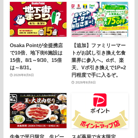
Osaka Pointが全提携店
【追加】ファミリーマー
で10倍、地下街6施設は
トがお試し引き換え乞食
15倍。8/1～9/30、15倍
業界に参入へ。dポ、楽
は～8/31。
天、Vポ引き換えで1P=2
円程度で手に入るぞ。
2026年8月6日
2026年8月6日
牛角で平日限定、生ビー
スギ薬局で水木限定