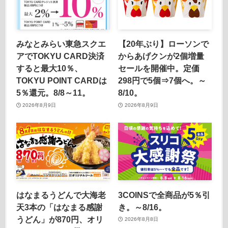
みなとみらい東急スクエ
【20年ぶり】ローソンで
アでTOKYU CARD決済
からあげクンが2個増量
すると最大10％、
セールを開催中。定価
TOKYU POINT CARDは
298円で5個⇒7個へ。～
5％還元。8/8～11。
8/10。
2026年8月9日
2026年8月9日
はなまるうどんで大海老
3COINSで全商品が5％引
天3本の「はなまる感謝
き。～8/16。
うどん」が870円、オリ
2026年8月8日