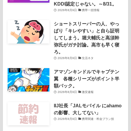
KDDI認定じゃない。～8/31。
2026年8月9日
携帯一括情報
ショートスリーパーの人、やっ
ぱり「キレやすい」と自ら証明
してしまう。堀大輔氏と高須幹
弥氏がガチ討論。高市も早く寝
ろ。
2026年8月9日
生活ネタ
アマゾンキンドルでキャプテン
翼 各種シリーズがポイント半
額バック。
2026年8月9日
激安速報
IIJ社長「JALモバイル にahamo
の影響、大してない」
2026年8月9日
携帯関連・料金プラン技