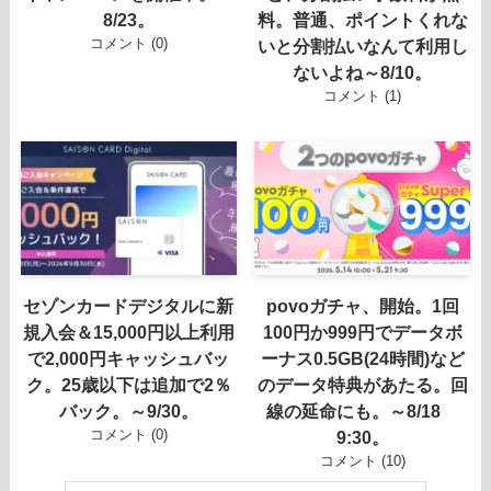
8/23。
料。普通、ポイントくれな
コメント (0)
いと分割払いなんて利用し
ないよね～8/10。
コメント (1)
セゾンカードデジタルに新
povoガチャ、開始。1回
規入会＆15,000円以上利用
100円か999円でデータボ
で2,000円キャッシュバッ
ーナス0.5GB(24時間)など
ク。25歳以下は追加で2％
のデータ特典があたる。回
バック。～9/30。
線の延命にも。～8/18
コメント (0)
9:30。
コメント (10)