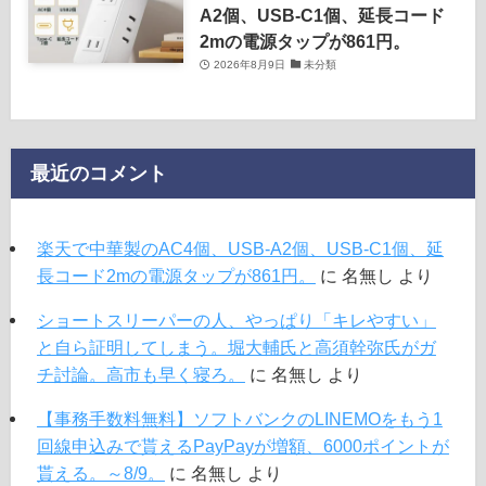
A2個、USB-C1個、延長コード
2mの電源タップが861円。
2026年8月9日
未分類
最近のコメント
楽天で中華製のAC4個、USB-A2個、USB-C1個、延
長コード2mの電源タップが861円。
に
名無し
より
ショートスリーパーの人、やっぱり「キレやすい」
と自ら証明してしまう。堀大輔氏と高須幹弥氏がガ
チ討論。高市も早く寝ろ。
に
名無し
より
【事務手数料無料】ソフトバンクのLINEMOをもう1
回線申込みで貰えるPayPayが増額、6000ポイントが
貰える。～8/9。
に
名無し
より