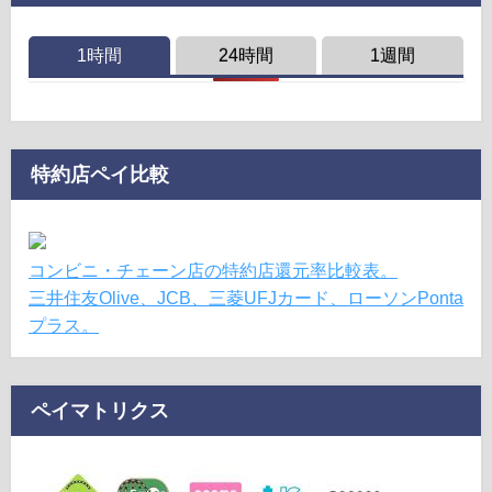
1時間
24時間
1週間
特約店ペイ比較
コンビニ・チェーン店の特約店還元率比較表。
三井住友Olive、JCB、三菱UFJカード、ローソンPonta
プラス。
ペイマトリクス