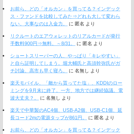
お前ら、どの「オルカン」を買ってる？インデック
ス・ファンドを比較してみた⇒どれも大して変わら
ない。大事なのは入金力。
に
匿名
より
リクルートのエアウォレットのリアルカードが発行
手数料900円⇒無料。～8/31。
に
匿名
より
ショートスリーパーの人、やっぱり「キレやすい」
と自ら証明してしまう。堀大輔氏と高須幹弥氏がガ
チ討論。高市も早く寝ろ。
に
名無し
より
楽天モバイル、「敵から貰ってた塩」、KDDIのロー
ミングを9月末に終了。一方、地方では継続協議。電
波大丈夫？。
に
名無し
より
楽天で中華製のAC4個、USB-A2個、USB-C1個、延
長コード2mの電源タップが861円。
に
匿名
より
お前ら、どの「オルカン」を買ってる？インデック