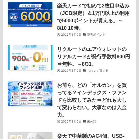
楽天カードで初めて2枚目申込み
（JCB限定）＆1万円以上の利用
で5000ポイントが貰える。～
8/10 10時。
2026年8月9日
楽天ポイント
リクルートのエアウォレットの
リアルカードが発行手数料900円
⇒無料。～8/31。
2026年8月9日
もれなく貰える
お前ら、どの「オルカン」を買
ってる？インデックス・ファン
ドを比較してみた⇒どれも大し
て変わらない。大事なのは入金
力。
2026年8月9日
未分類
楽天で中華製のAC4個、USB-