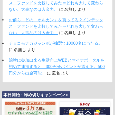
ス・ファンドを比較してみた⇒どれも大して変わら
ない。大事なのは入金力。
に
名無し
より
お前ら、どの「オルカン」を買ってる？インデック
ス・ファンドを比較してみた⇒どれも大して変わら
ない。大事なのは入金力。
に
名無し
より
チョコモナカジャンボが抽選で10000名に当たる。
に
名無し
より
治験に参加出来る生活向上WEBとマイナポータルを
初めて連携すると、300円分ポイントが貰える。500
円分から出金可能。
に
匿名
より
本日開始・締め切りキャンペーン＞