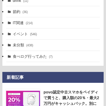
drink
(11)
節約
(36)
IT関連
(214)
イベント
(546)
未分類
(438)
食べログ行ってみた
(7)
新着記事
povo認定中古スマホをペイディ
で買うと、購入額の20％・最大2
万円がキャッシュバック。別に