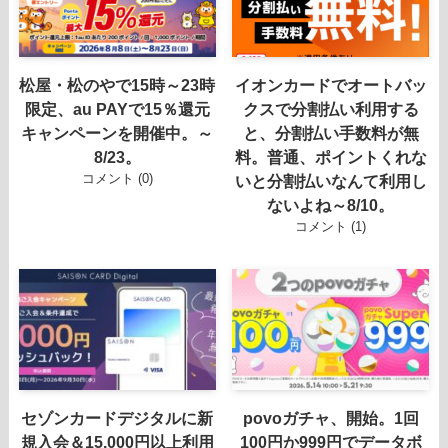
松屋・松のやで15時～23時
イオンカードでオートバッ
限定、au PAYで15％還元
クスで分割払い利用する
キャンペーンを開催中。～
と、分割払い手数料が無
8/23。
料。普通、ポイントくれな
コメント (0)
いと分割払いなんて利用し
ないよね～8/10。
コメント (1)
セゾンカードデジタルに新
povoガチャ、開始。1回
規入会＆15,000円以上利用
100円か999円でデータボ