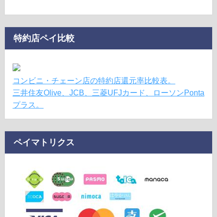
特約店ペイ比較
コンビニ・チェーン店の特約店還元率比較表。
三井住友Olive、JCB、三菱UFJカード、ローソンPonta
プラス。
ペイマトリクス