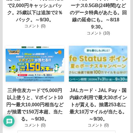
で2,000円キャッシュバッ
ーナス0.5GB(24時間)など
ク。25歳以下は追加で2％
のデータ特典があたる。回
バック。～9/30。
線の延命にも。～8/18
コメント (0)
9:30。
コメント (10)
三井住友カードで5,000円
JALカード・JAL Pay・国
以上使うと、Vポイント10
内線の利用で最大30ポイン
円〜最大10,000円相当など
トが貰える。抽選253名に
が抽選で150万本超、当た
最大10万マイルが当たる。
る。～9/30。
～9/30。
コメント (0)
コメント (0)