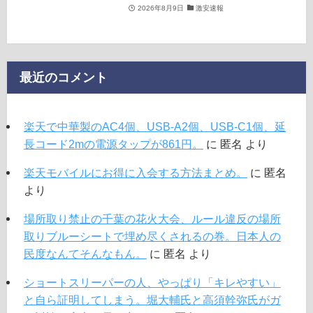
2026年8月9日
激安速報
最近のコメント
楽天で中華製のAC4個、USB-A2個、USB-C1個、延
長コード2mの電源タップが861円。
に
匿名
より
楽天モバイルにお得に入会する方法まとめ。
に
匿名
より
場所取り禁止の千葉の花火大会、ルール違反の場所
取りブルーシートで埋め尽くされるの巻。日本人の
民度なんてそんなもん。
に
匿名
より
ショートスリーパーの人、やっぱり「キレやすい」
と自ら証明してしまう。堀大輔氏と高須幹弥氏がガ