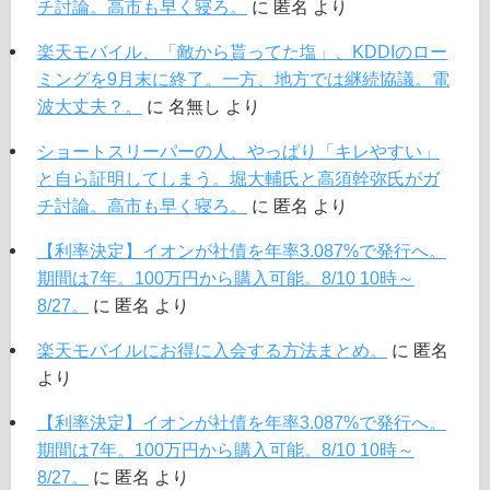
チ討論。高市も早く寝ろ。
に
匿名
より
楽天モバイル、「敵から貰ってた塩」、KDDIのロー
ミングを9月末に終了。一方、地方では継続協議。電
波大丈夫？。
に
名無し
より
ショートスリーパーの人、やっぱり「キレやすい」
と自ら証明してしまう。堀大輔氏と高須幹弥氏がガ
チ討論。高市も早く寝ろ。
に
匿名
より
【利率決定】イオンが社債を年率3.087%で発行へ。
期間は7年。100万円から購入可能。8/10 10時～
8/27。
に
匿名
より
楽天モバイルにお得に入会する方法まとめ。
に
匿名
より
【利率決定】イオンが社債を年率3.087%で発行へ。
期間は7年。100万円から購入可能。8/10 10時～
8/27。
に
匿名
より