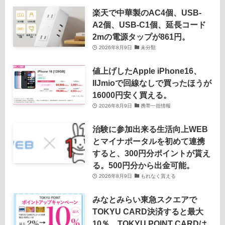
楽天で中華製のAC4個、USB-
A2個、USB-C1個、延長コード
2mの電源タップが861円。
2026年8月9日
未分類
値上げしたApple iPhone16、
IIJmioで回線なしで買ったほうが
16000円安く買える。
2026年8月9日
携帯一括情報
治験に参加出来る生活向上WEB
とマイナポータルを初めて連携
すると、300円分ポイントが貰え
る。500円分から出金可能。
2026年8月9日
もれなく貰える
みなとみらい東急スクエアで
TOKYU CARD決済すると最大
10％、TOKYU POINT CARDは