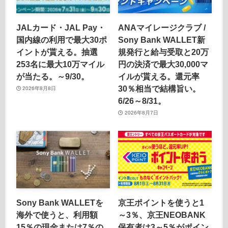
JALカード・JAL Pay・
ANAマイレージクラブ /
国内線の利用で最大30ポ
Sony Bank WALLET新
イントが貰える。抽選
規発行と給与受取と20万
253名に最大10万マイル
円の決済で最大30,000マ
が当たる。～9/30。
イルが貰える。還元率
30％相当で結構旨い。
2026年8月8日
6/26～8/31。
2026年8月7日
Sony Bank WALLETを
京王ポイントを使うと1
海外で使うと、利用額
～3％、京王NEOBANK
15％の現金または7％の
保有者は3～5％がポイン