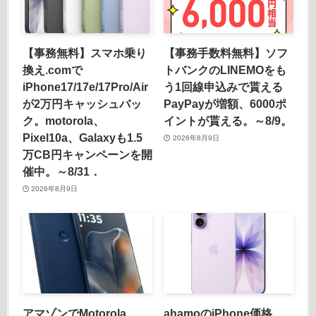
【事務無料】スマホ乗り
【事務手数料無料】ソフ
換え.comで
トバンクのLINEMOをも
iPhone17/17e/17Pro/Air
う1回線申込みで貰える
が2万円キャッシュバッ
PayPayが増額、6000ポ
ク。motorola、
イントが貰える。～8/9。
Pixel10a、Galaxyも1.5
2026年8月9日
万CB円キャンペーンを開
催中。～8/31．
2026年8月9日
アマゾンでMotorola
ahamoのiPhone価格