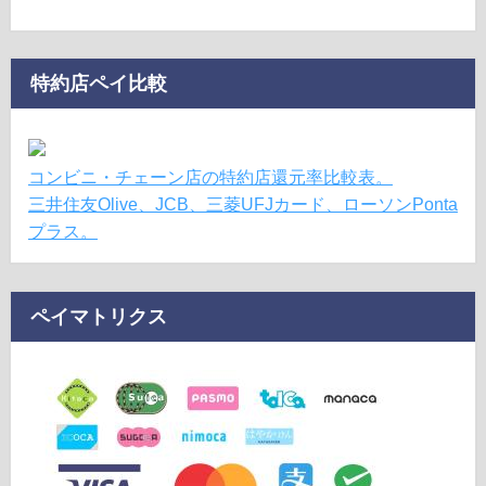
特約店ペイ比較
コンビニ・チェーン店の特約店還元率比較表。
三井住友Olive、JCB、三菱UFJカード、ローソンPonta
プラス。
ペイマトリクス