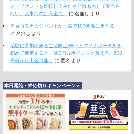
ス・ファンドを比較してみた⇒どれも大して変わら
ない。大事なのは入金力。
に
名無し
より
チョコモナカジャンボが抽選で10000名に当たる。
に
名無し
より
治験に参加出来る生活向上WEBとマイナポータルを
初めて連携すると、300円分ポイントが貰える。500
円分から出金可能。
に
匿名
より
本日開始・締め切りキャンペーン＞