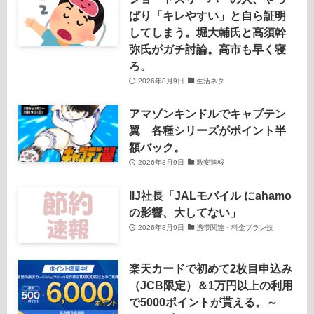
ぱり「キレやすい」と自ら証明
してしまう。堀大輔氏と高須幹
弥氏がガチ討論。高市も早く寝
ろ。
2026年8月9日
生活ネタ
アマゾンキンドルでキャプテン
翼 各種シリーズがポイント半
額バック。
2026年8月9日
激安速報
IIJ社長「JALモバイル にahamo
の影響、大してない」
2026年8月9日
携帯関連・料金プラン技
楽天カードで初めて2枚目申込み
（JCB限定）＆1万円以上の利用
で5000ポイントが貰える。～