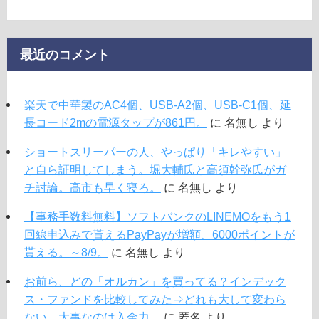
最近のコメント
楽天で中華製のAC4個、USB-A2個、USB-C1個、延
長コード2mの電源タップが861円。
に
名無し
より
ショートスリーパーの人、やっぱり「キレやすい」
と自ら証明してしまう。堀大輔氏と高須幹弥氏がガ
チ討論。高市も早く寝ろ。
に
名無し
より
【事務手数料無料】ソフトバンクのLINEMOをもう1
回線申込みで貰えるPayPayが増額、6000ポイントが
貰える。～8/9。
に
名無し
より
お前ら、どの「オルカン」を買ってる？インデック
ス・ファンドを比較してみた⇒どれも大して変わら
ない。大事なのは入金力。
に
匿名
より