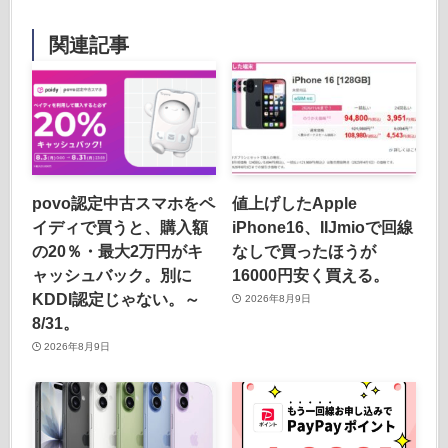
関連記事
povo認定中古スマホをペ
値上げしたApple
イディで買うと、購入額
iPhone16、IIJmioで回線
の20％・最大2万円がキ
なしで買ったほうが
ャッシュバック。別に
16000円安く買える。
KDDI認定じゃない。～
2026年8月9日
8/31。
2026年8月9日