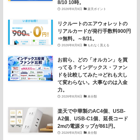
8/10 10時。
2026年8月9日
楽天ポイント
リクルートのエアウォレットの
リアルカードが発行手数料900円
⇒無料。～8/31。
2026年8月9日
もれなく貰える
お前ら、どの「オルカン」を買
ってる？インデックス・ファン
ドを比較してみた⇒どれも大し
て変わらない。大事なのは入金
力。
2026年8月9日
未分類
楽天で中華製のAC4個、USB-
A2個、USB-C1個、延長コード
2mの電源タップが861円。
2026年8月9日
未分類