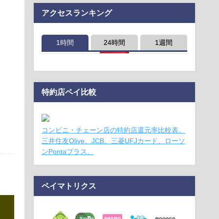
アクセスランキング
1時間
24時間
1週間
特約店ペイ比較
コンビニ・チェーン店の特約店還元率比較表。
三井住友Olive、JCB、三菱UFJカード、ローソ
ンPontaプラス。
ペイマトリクス