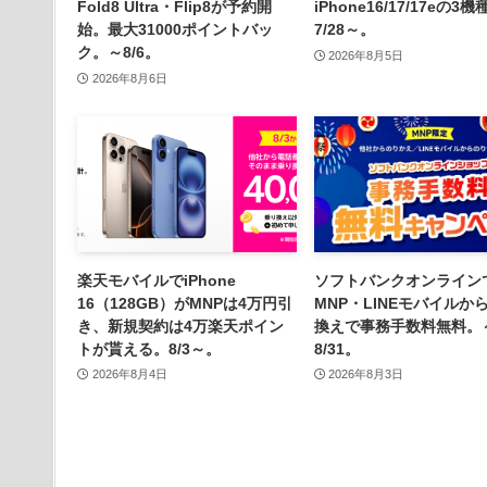
Fold8 Ultra・Flip8が予約開
iPhone16/17/17eの3
始。最大31000ポイントバッ
7/28～。
ク。～8/6。
2026年8月5日
2026年8月6日
楽天モバイルでiPhone
ソフトバンクオンライン
16（128GB）がMNPは4万円引
MNP・LINEモバイルか
き、新規契約は4万楽天ポイン
換えで事務手数料無料。
トが貰える。8/3～。
8/31。
2026年8月4日
2026年8月3日