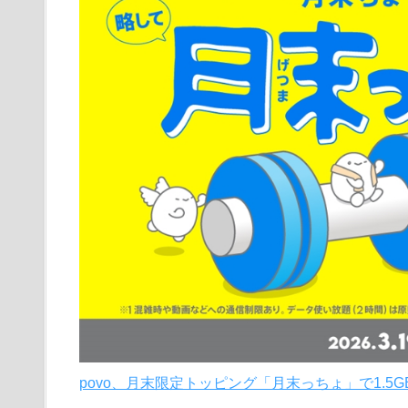
povo、月末限定トッピング「月末っちょ」で1.5GB