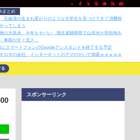
chまとめ
 石破茂の生まれ変わりのような大学生を見つけてきて消費税
やってしまう
例の大洪水、今年もヤバい 湖北省秭帰県で山洪水が市街地を
・車両が次々流さ…
月4日にスマートフォンのGoogleアシスタントを終了する予定
オロギの会社、インターネットのデマのせいで倒産ｗｗｗｗｗ
する
熊本に300万円寄付します」 アンチ「汚い金ありがとう♥」
てみたくて。3Dプリンターでウェアラブルカメラ、作ってみた
20機種にバックドア、外部から完全制御のおそれ
iPhone Airが最大26%オフ、AmazonがAppleの値上げを無
スポンサーリンク
00
ングエージェント「Muse Code」発表 Claude CodeやCodex
っ、ワイ氏の「貯金」・・・多すぎ・・・？
警告。「戦犯国家に戻ろうとしている日本に軍事的選択肢を検