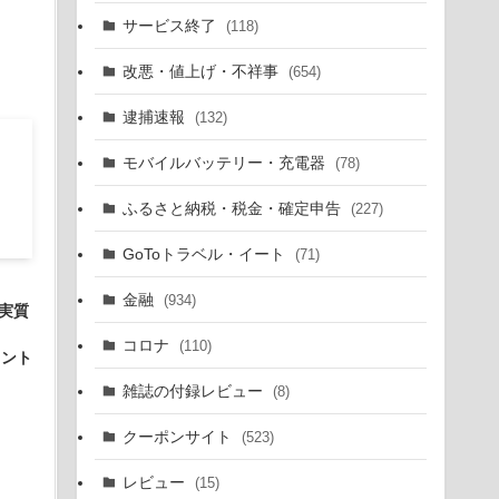
～
サービス終了
(118)
改悪・値上げ・不祥事
(654)
逮捕速報
(132)
モバイルバッテリー・充電器
(78)
ふるさと納税・税金・確定申告
(227)
GoToトラベル・イート
(71)
金融
(934)
。実質
。
コロナ
(110)
イント
雑誌の付録レビュー
(8)
クーポンサイト
(523)
レビュー
(15)