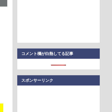
国民民主・立憲民主・共産が消費税減税にブチギレ発狂 減税
を合わせ始める
年ジャンプ、史上初の100万部割れ 全盛期653万部から98万部
00万…
ん、避難所が各国と比べて優秀過ぎると話題に
のノートPC向けGPUでも8Bモデルをファインチューニングできる
ツール…
コメント欄が白熱してる記事
スポンサーリンク