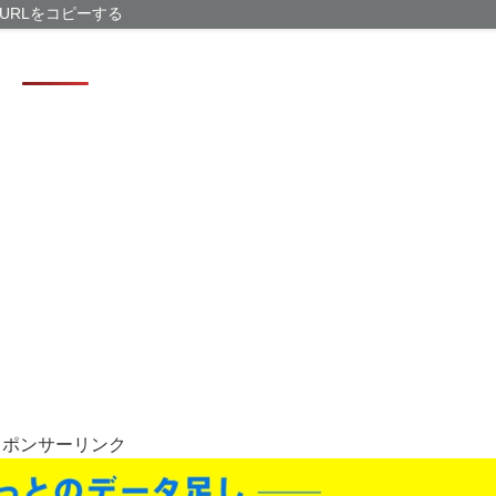
中道改革連合・
URLをコピーする
に絶対反対と力
【悲報】週刊少
に…紙の雑誌「1
【画像】日本さ
VRAM 4GB
オープンソース
スポンサーリンク