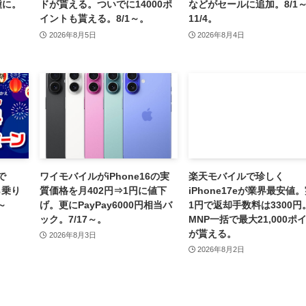
機種に。
ドが貰える。ついでに14000ポ
などがセールに追加。8/1
イントも貰える。8/1～。
11/4。
2026年8月5日
2026年8月4日
で
ワイモバイルがiPhone16の実
楽天モバイルで珍しく
ら乗り
質価格を月402円⇒1円に値下
iPhone17eが業界最安値
～
げ。更にPayPay6000円相当バ
1円で返却手数料は3300円
ック。7/17～。
MNP一括で最大21,000ポ
が貰える。
2026年8月3日
2026年8月2日