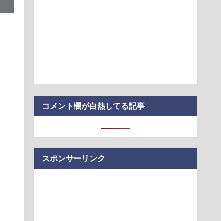
ト・オートVI」最新映像、8月28日にNetflixで先行配信へ
警のおっさん射殺映像が公開される。当然のように無抵抗だっ
いぞ！ 真夏の畑仕事を攻略できるコメリの涼感ウェア・フルア
代日本史で最も取り返しのつかなかった失敗って何？
入社員、意地でも「9月の社員旅行」の計画をやらないｗｗｗｗ
震】韓国サッカー協会、W杯予選の審判に“性接待”していたこと
ードの決済明…
コメント欄が白熱してる記事
スポンサーリンク