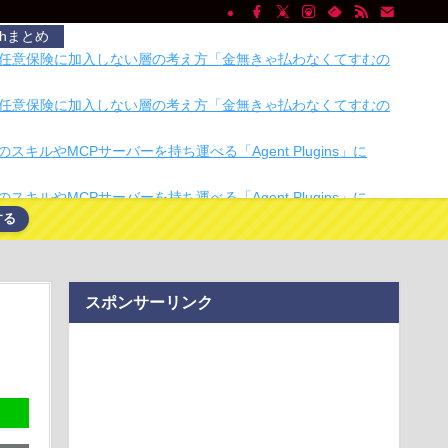
chまとめ
任意保険に加入しない層の考え方「金無きゃ払わなくてすむの
任意保険に加入しない層の考え方「金無きゃ払わなくてすむの
のスキルやMCPサーバーを持ち運べる「Agent Plugins」に
のスキルやMCPサーバーを持ち運べる「Agent Plugins」に
する
シェア、8月1日以降の利用料金を全額返金へ 正常に使えた人
宣車が電柱に衝突「居眠りをしてしまった」同乗していた県議
スポンサーリンク
重傷
。
チで有名な川上産業、社名を「プチプチ株式会社」に変更ｗｗ
eepMindのデミス・ハサビス氏、CEOを退任し会長就任へ
面師に55億円騙し取られた…」 ワイ「はえーかわいそう…会社
ぁ」