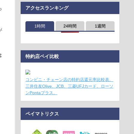
アクセスランキング
っ
1時間
24時間
1週間
が
、
は
特約店ペイ比較
コンビニ・チェーン店の特約店還元率比較表。
三井住友Olive、JCB、三菱UFJカード、ローソ
ンPontaプラス。
ペイマトリクス