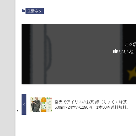
生活ネタ
この
いいね 
楽天でアイリスのお茶 綠（りょく）緑茶
500ml×24本が1190円、1本50円送料無料。