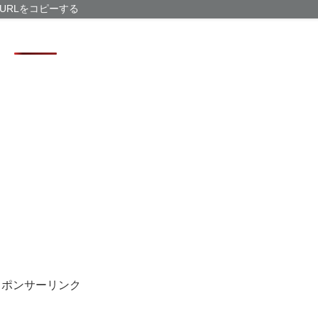
「グランド・セフ
URLをコピーする
【動画】大阪府
たことが発覚
これはコスパ良
ーマー仕様
【徹底議論】近
【超悲報】Z新
ｗ
【サッカー界激
が発覚 協会カ
スポンサーリンク