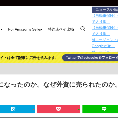
ニュースや5
【自動車保険】
で入り損」
【自動車保険】
For Amazon’s Seller
特約店ペイ比較
で入り損」
AIエージェント
Googleが参…
AIエージェント
イトは全て記事に広告を含みます。
Twitterで@setusokuをフォロー
Googleが参…
ドコモ・バイク
も対象
日本共産党の街
を含め男女3人
になったのか。なぜ外資に売られたのか
【朗報】プチプ
ｗｗｗ
Google D
積水ハウス「地
滅茶苦茶やろな