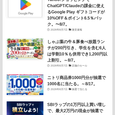
ChatGPT/Claudeの課金に使え
るGoogle Play ギフトコードが
10%OFF＆ポイント6.5％バッ
ク。〜8/7。
2026年8月7日
激安速報
しゃぶ葉の牛＆豚食べ放題ラン
チが200円引き、学生を含む6人
は学割10％も併用でき1,200円以
上割引。～8/7。
2026年8月7日
店舗のセール
ニトリ商品券1000円分が抽選で
1000名に当たる。～8/17。
2026年8月7日
抽選で当たる
SBIラップの1万円以上買い増し
で、最大2万円の現金が抽選で