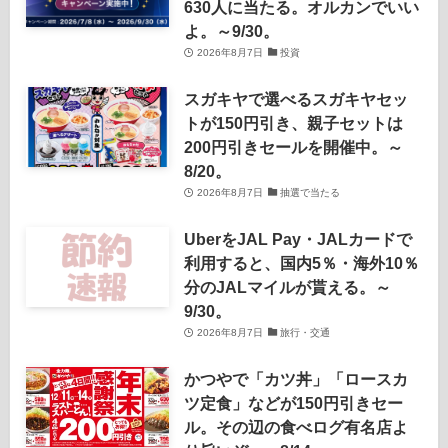
630人に当たる。オルカンでいい
よ。～9/30。
2026年8月7日
投資
スガキヤで選べるスガキヤセッ
トが150円引き、親子セットは
200円引きセールを開催中。～
8/20。
2026年8月7日
抽選で当たる
UberをJAL Pay・JALカードで
利用すると、国内5％・海外10％
分のJALマイルが貰える。～
9/30。
2026年8月7日
旅行・交通
かつやで「カツ丼」「ロースカ
ツ定食」などが150円引きセー
ル。その辺の食べログ有名店よ