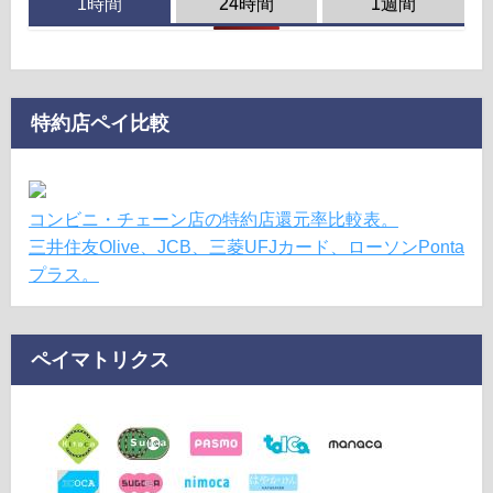
1時間
24時間
1週間
特約店ペイ比較
コンビニ・チェーン店の特約店還元率比較表。
三井住友Olive、JCB、三菱UFJカード、ローソンPonta
プラス。
ペイマトリクス