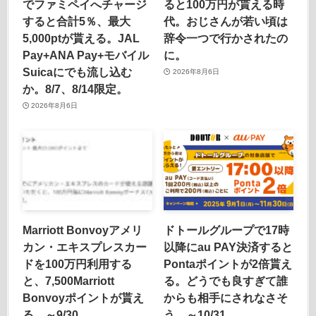
でファミペイへチャージ
ると100万円が貰える時
すると合計5％、最大
代。おじさんが若い頃は
5,000ptが貰える。JAL
辞令一つで行かされたの
Pay+ANA Pay+モバイル
に。
Suicaにでも流し込む
2026年8月6日
か。8/7、8/14限定。
2026年8月6日
Marriott Bonvoyアメリ
ドトールグループで17時
カン・エキスプレスカー
以降にau PAY決済すると
ドを100万円利用する
Pontaポイントが2倍貰え
と、7,500Marriott
る。どうでも良すぎて誰
Bonvoyポイントが貰え
からも相手にされなさそ
る。～9/30。
う。～10/31。