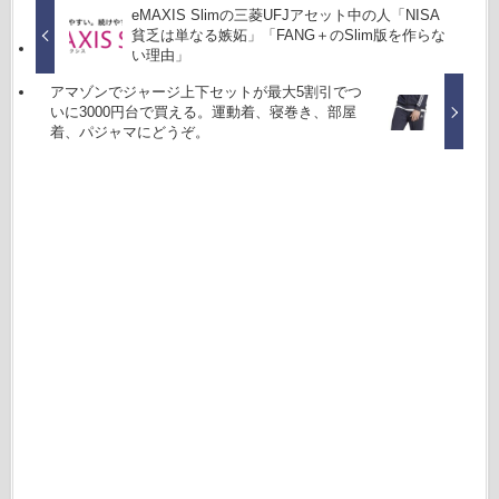
eMAXIS Slimの三菱UFJアセット中の人「NISA
貧乏は単なる嫉妬」「FANG＋のSlim版を作らな
い理由」
アマゾンでジャージ上下セットが最大5割引でつ
いに3000円台で買える。運動着、寝巻き、部屋
着、パジャマにどうぞ。