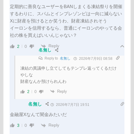
定期的に善良なユーザーをBANしまくる凍結祭りを開催
するわりに、スパムとインプレゾンビは一向に減らない
Xに財産を預けるとか笑うわ、財産凍結されそう
イーロンを信用するなら、普通にイーロンのやってる会
社の株を買えばいいんじゃない？
Reply
2
0
名無し
Reply to
名無し
2026年7月9日 08:58
凍結の異議申し立てしてもテンプレ返ってくるだけ
やしな
財産なんか預けられんわ
Reply
2
0
名無し
2026年7月7日 19:51
金融屋Xなんて闇金みたいだ
Reply
3
0