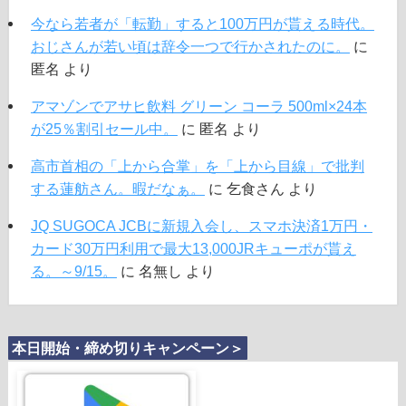
今なら若者が「転勤」すると100万円が貰える時代。
おじさんが若い頃は辞令一つで行かされたのに。
に
匿名
より
アマゾンでアサヒ飲料 グリーン コーラ 500ml×24本
が25％割引セール中。
に
匿名
より
高市首相の「上から合掌」を「上から目線」で批判
する蓮舫さん。暇だなぁ。
に
乞食さん
より
JQ SUGOCA JCBに新規入会し、スマホ決済1万円・
カード30万円利用で最大13,000JRキューポが貰え
る。～9/15。
に
名無し
より
本日開始・締め切りキャンペーン＞