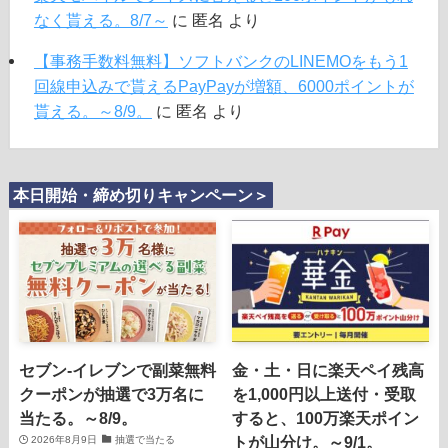
なく貰える。8/7～
に
匿名
より
【事務手数料無料】ソフトバンクのLINEMOをもう1
回線申込みで貰えるPayPayが増額、6000ポイントが
貰える。～8/9。
に
匿名
より
本日開始・締め切りキャンペーン＞
セブン‐イレブンで副菜無料
金・土・日に楽天ペイ残高
クーポンが抽選で3万名に
を1,000円以上送付・受取
当たる。～8/9。
すると、100万楽天ポイン
トが山分け。～9/1。
2026年8月9日
抽選で当たる