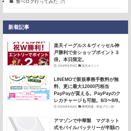
食べログ行ってみた
(7)
新着記事
楽天イーグルス＆ヴィッセル神
戸勝利で全ショップポイント３
倍。本日限定。
2026年8月9日
楽天ポイント
LINEMOで新規事務手数料が無
料、更に最大12000円相当
PayPayが貰える。PayPayのク
レカチャージも可能。8/3〜8/9。
2026年8月9日
携帯関連・料金プラン技
アマゾンで中華製 マグネット
式モバイルバッテリーが半額の