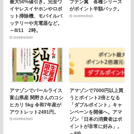
最大50%値引き。完全ワ
プテン翼 各種シリーズ
イヤレスイヤホンやロボ
がポイント半額バック。
ット掃除機、モバイルバ
2026年8月9日
ッテリーや充電器など。
～8/11 2時。
2026年8月9日
アマゾンでパールライス
アマゾンで7000円以上買
富山県産 関野さんのコシ
うとポイント2倍となる
ヒカリ 5kg 令和7年産が
「ダブルポイント」キャ
アウトレット2491円。
ンペーンを開催へ。アマ
ゾン「日本の消費者はポ
2026年8月9日
イントが非常に好み」。
～8/9。