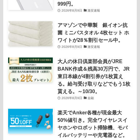
999円。
2026年8月9日
激安速報
アマゾンで中華製 銀イオン抗
菌 ミニバスタオル 4枚セット ホ
ワイトが28％割引セール中。
2026年8月9日
激安速報
大人の休日倶楽部会員がJRE
BANK作成＆残高30万円で、JR
東日本線が4割引券が1枚貰え
る。給与受け取りなどでもう1枚
貰える。～10/30。
2026年8月9日
金融
楽天でAnker各種が現金最大
50%値引き。完全ワイヤレスイ
ヤホンやロボット掃除機、モバ
イルバッテリーや充電器など。