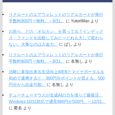
リクルートのエアウォレットのリアルカードが発行
手数料900円⇒無料。～8/31。
に
YutoriMan
より
お前ら、どの「オルカン」を買ってる？インデック
ス・ファンドを比較してみた⇒どれも大して変わら
ない。大事なのは入金力。
に
ぱし
より
リクルートのエアウォレットのリアルカードが発行
手数料900円⇒無料。～8/31。
に
名無し
より
治験に参加出来る生活向上WEBとマイナポータルを
初めて連携すると、300円分ポイントが貰える。500
円分から出金可能。
に
名無し
より
チューチューマウスが生成AIの力を借りて爆復活。
Windows 10/11対応で通常980円が500円。～12/31。
に
匿名
より