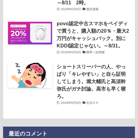
～8/11 2時。
2026年8月9日
激安速報
povo認定中古スマホをペイディ
で買うと、購入額の20％・最大2
万円がキャッシュバック。別に
KDDI認定じゃない。～8/31。
2026年8月9日
携帯一括情報
ショートスリーパーの人、やっ
ぱり「キレやすい」と自ら証明
してしまう。堀大輔氏と高須幹
弥氏がガチ討論。高市も早く寝
ろ。
2026年8月9日
生活ネタ
最近のコメント