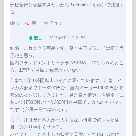
ナビ音声と音楽聞きたいからBluetoothイヤホンで我慢す
る。
Reply
0
-1
名無し
2026年6月11日 21:52
結論、これサクラ商品です。基本中華ブランドは晴天専
用だと思う。
国内ブランドエントリークラスSENA j10なら今のとこ
ろ、1万円で台風でも壊れていない。
仕事で1日10時間以上バイクに乗っています。仕事上イ
ンカム必須で中華3000円台～国内メーカー10000円台で
安めの物を試してきました。見た目と構造、性能全てに
おいてLEXIONという3000円台中華インカムの方がマシ
です’（台風一発で壊れた）。
まず、評価が日本人が一人も居ない時点で買っちゃ駄
目。分かりやすくサクラ。
バイクというむき出しの状態で天候だって代わるのに