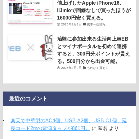
値上げしたApple iPhone16、
IIJmioで回線なしで買ったほうが
16000円安く買える。
2026年8月9日
携帯一括情報
治験に参加出来る生活向上WEB
とマイナポータルを初めて連携
すると、300円分ポイントが貰え
る。500円分から出金可能。
2026年8月9日
もれなく貰える
最近のコメント
楽天で中華製のAC4個、USB-A2個、USB-C1個、延
長コード2mの電源タップが861円。
に
匿名
より