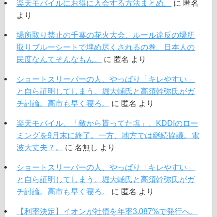
楽天モバイルにお得に入会する方法まとめ。
に
匿名
より
場所取り禁止の千葉の花火大会、ルール違反の場所
取りブルーシートで埋め尽くされるの巻。日本人の
民度なんてそんなもん。
に
匿名
より
ショートスリーパーの人、やっぱり「キレやすい」
と自ら証明してしまう。堀大輔氏と高須幹弥氏がガ
チ討論。高市も早く寝ろ。
に
匿名
より
楽天モバイル、「敵から貰ってた塩」、KDDIのロー
ミングを9月末に終了。一方、地方では継続協議。電
波大丈夫？。
に
名無し
より
ショートスリーパーの人、やっぱり「キレやすい」
と自ら証明してしまう。堀大輔氏と高須幹弥氏がガ
チ討論。高市も早く寝ろ。
に
匿名
より
【利率決定】イオンが社債を年率3.087%で発行へ。