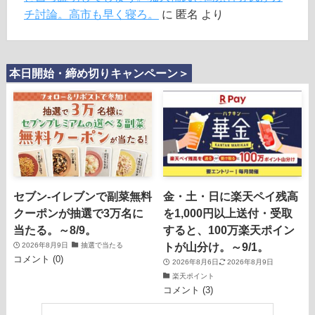
チ討論。高市も早く寝ろ。
に
匿名
より
本日開始・締め切りキャンペーン＞
セブン‐イレブンで副菜無料
金・土・日に楽天ペイ残高
クーポンが抽選で3万名に
を1,000円以上送付・受取
当たる。～8/9。
すると、100万楽天ポイン
トが山分け。～9/1。
2026年8月9日
抽選で当たる
コメント (0)
2026年8月6日
2026年8月9日
楽天ポイント
コメント (3)