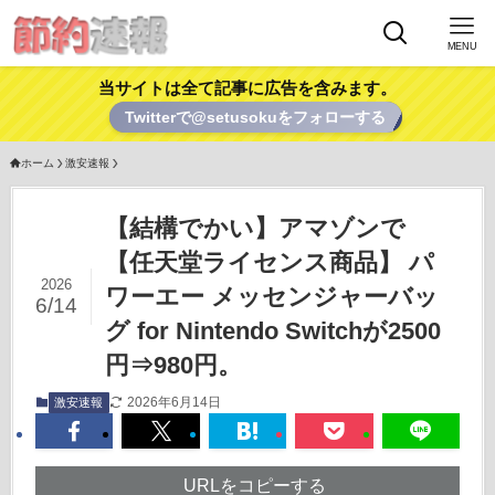
MENU
当サイトは全て記事に広告を含みます。
Twitterで@setusokuをフォローする
ホーム
激安速報
【結構でかい】アマゾンで
【任天堂ライセンス商品】 パ
2026
ワーエー メッセンジャーバッ
6/14
グ for Nintendo Switchが2500
円⇒980円。
2026年6月14日
激安速報
URLをコピーする