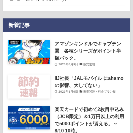
新着記事
アマゾンキンドルでキャプテン
翼 各種シリーズがポイント半
額バック。
2026年8月9日
激安速報
IIJ社長「JALモバイル にahamo
の影響、大してない」
2026年8月9日
携帯関連・料金プラン技
楽天カードで初めて2枚目申込み
（JCB限定）＆1万円以上の利用
で5000ポイントが貰える。～
8/10 10時。