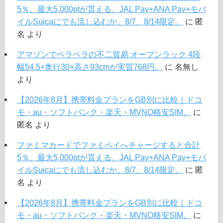
5％、最大5,000ptが貰える。JAL Pay+ANA Pay+モバ
イルSuicaにでも流し込むか。8/7、8/14限定。
に
匿
名
より
アマゾンでペラペラの不二貿易 オープンラック 4段
幅54.5×奥行30×高さ93cmが実質768円。
に
名無し
より
【2026年8月】携帯料金プランをGB別に比較｜ドコ
モ・au・ソフトバンク・楽天・MVNO格安SIM。
に
匿名
より
ファミマカードでファミペイへチャージすると合計
5％、最大5,000ptが貰える。JAL Pay+ANA Pay+モバ
イルSuicaにでも流し込むか。8/7、8/14限定。
に
匿
名
より
【2026年8月】携帯料金プランをGB別に比較｜ドコ
モ・au・ソフトバンク・楽天・MVNO格安SIM。
に