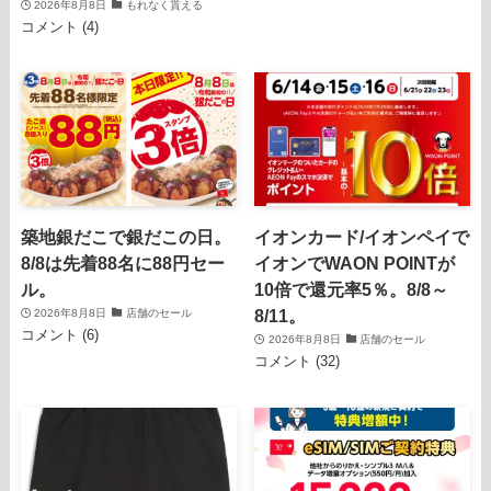
2026年8月8日
もれなく貰える
コメント (4)
築地銀だこで銀だこの日。
イオンカード/イオンペイで
8/8は先着88名に88円セー
イオンでWAON POINTが
ル。
10倍で還元率5％。8/8～
8/11。
2026年8月8日
店舗のセール
コメント (6)
2026年8月8日
店舗のセール
コメント (32)