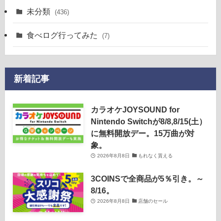
未分類
(436)
食べログ行ってみた
(7)
新着記事
カラオケJOYSOUND for
Nintendo Switchが8/8,8/15(土）
に無料開放デー。15万曲が対
象。
2026年8月8日
もれなく貰える
3COINSで全商品が5％引き。～
8/16。
2026年8月8日
店舗のセール