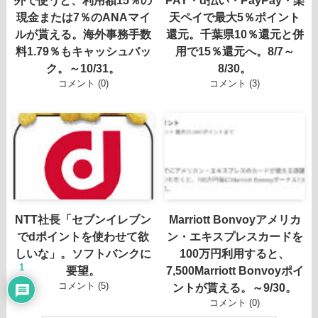
現金または7％のANAマイ
天ペイで最大5％ポイント
ルが貰える。海外事務手数
還元。千葉県10％還元と併
料1.79％もキャッシュバッ
用で15％還元へ。8/7～
ク。～10/31。
8/30。
コメント (0)
コメント (3)
NTT社長「セブンイレブン
Marriott Bonvoyアメリカ
でdポイントを使わせて欲
ン・エキスプレスカードを
しいな」。ソフトバンクに
100万円利用すると、
1
要望。
7,500Marriott Bonvoyポイ
コメント (5)
ントが貰える。～9/30。
コメント (0)