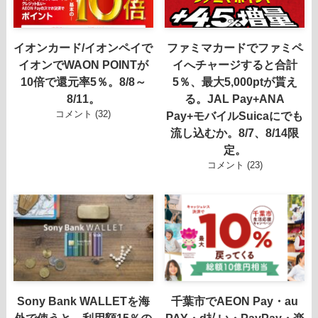
イオンカード/イオンペイで
ファミマカードでファミペ
イオンでWAON POINTが
イへチャージすると合計
10倍で還元率5％。8/8～
5％、最大5,000ptが貰え
8/11。
る。JAL Pay+ANA
コメント (32)
Pay+モバイルSuicaにでも
流し込むか。8/7、8/14限
定。
コメント (23)
Sony Bank WALLETを海
千葉市でAEON Pay・au
外で使うと、利用額15％の
PAY・d払い・PayPay・楽