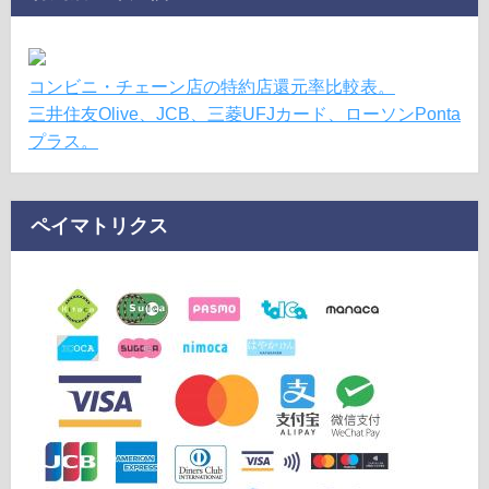
コンビニ・チェーン店の特約店還元率比較表。
三井住友Olive、JCB、三菱UFJカード、ローソンPonta
プラス。
ペイマトリクス