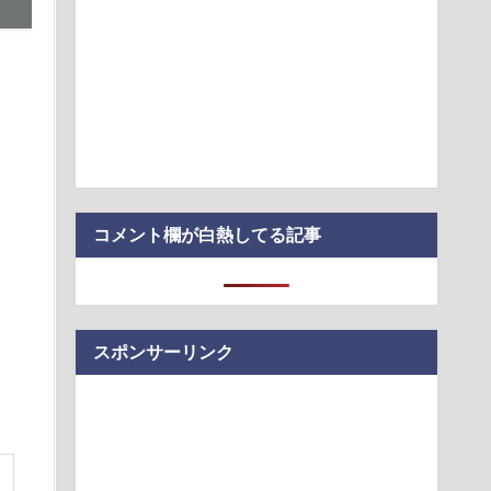
これカバー曲だったの！？」って知って驚いた曲あげてけ
はダサい、見てて恥ずかしい」
通信」拡大--Starlink Directは650万接続、9月に能登で気球
コメント欄が白熱してる記事
スポンサーリンク