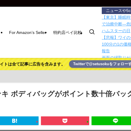
ニュースや5
【東京】睡眠時
で治療中断―危
ハムスターの日
For Amazon’s Seller
特約店ペイ比較
【悲報】ワイの
100分の1の価
報告
画面の縁取りが
イトは全て記事に広告を含みます。
Twitterで@setusokuをフォロー
機能を絞ったA
でAIコストを
研究で判明、小
熊本地震、発生
【狂気】米政府
ンキ ボディバッグがポイント数十倍バッ
ろ！」→40年
【悲報】Goog
ワイの株式口座
ドコモ・バイク
テム移行