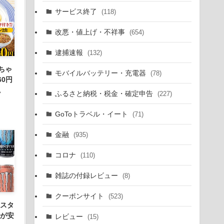
サービス終了
(118)
改悪・値上げ・不祥事
(654)
逮捕速報
(132)
ちゃ
モバイルバッテリー・充電器
(78)
60円
。
ふるさと納税・税金・確定申告
(227)
GoToトラベル・イート
(71)
金融
(935)
コロナ
(110)
雑誌の付録レビュー
(8)
クーポンサイト
(523)
ンスタ
トが安
レビュー
(15)