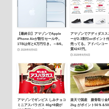
【最終日】アマゾンでApple
アマゾンでアディダスス
iPhone Airが割引セール中。
ーが2-3割引orポイント
1TBは何と6万円引き。～8/6。
売ってる。アドバンコー
質4247円。
2026年8月6日
2026年8月6日
アマゾンでギンビス しみチョコ
楽天で国産 腹骨取り金
ミニアスパラガス 40g×8袋が
2kg がポイント50％＆5