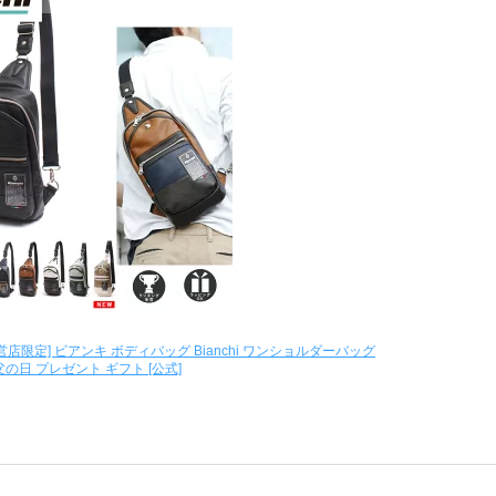
直営店限定] ビアンキ ボディバッグ Bianchi ワンショルダーバッグ
 父の日 プレゼント ギフト [公式]