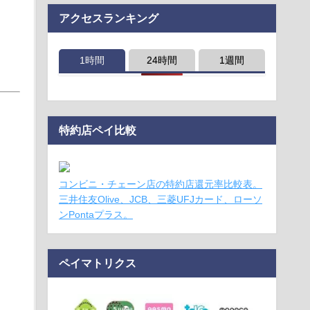
アクセスランキング
1時間
24時間
1週間
特約店ペイ比較
コンビニ・チェーン店の特約店還元率比較表。
三井住友Olive、JCB、三菱UFJカード、ローソ
ンPontaプラス。
ペイマトリクス