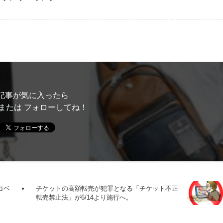
記事が気に入ったら
または フォローしてね！
コベ
チケットの高額転売が犯罪となる「チケット不正
転売禁止法」が6/14より施行へ。