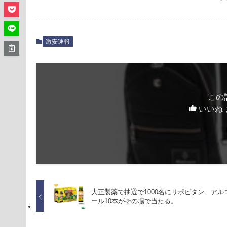
激安速報
この
いいね 
大正製薬で抽選で1000名にリポビタン アル
ール10本がその場で当たる。