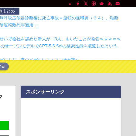
chまとめ
無呼吸症候群診断後に死亡事故＝運転の無職男（３４）、独断
険運転致死罪適用…
せいで会社を辞めた新人が「3人」もいたことが発覚ｗｗｗｗｗ
格のオープンモデルでGPT-5.6 Solの検索性能を凌駕したという
ゼロミリ。真のベゼルレス・スマホが誕生
する
Iコーディングツール「Pi」が高性能な理由とは？4つの基本機能
抑える仕組…
さい頃からSNSを使っているほど成績が下がる
後に居酒屋店内から温泉が吹き出す
スポンサーリンク
「黒人の梅毒患者399人を治療せず放置したらどうなるか見た
ク
間続けてしまう
leのエンジニア「AIで仕事がつまらなくなった」
 爆損で逝く
シェアの障害、あす7日復旧へ--背景に「NOLL」刷新へのシス