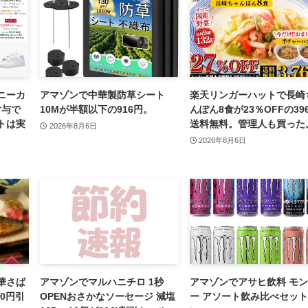
ニーカ
アマゾンで中華製防草シート
楽天リンガーハットで長崎
付与で
10Mが半額以下の916円。
んぽん8食が23％OFFの39
トは実
送料無料。管理人も買った
2026年8月6日
2026年8月6日
華さば
アマゾンでマルハニチロ 1秒
アマゾンでアサヒ飲料 モ
00円引
OPENおさかなソーセージ 減塩
ー アソート飲み比べセッ