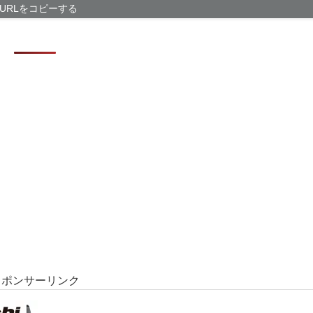
【衝撃】「え、
URLをコピーする
専門家「日本車
ドコモ、「空からの
型HA…
スポンサーリンク