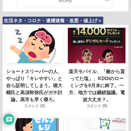
MORE
生活ネタ・コロナ・逮捕速報・改悪・値上げ＞
ショートスリーパーの人、
楽天モバイル、「敵から貰
やっぱり「キレやすい」と
ってた塩」、KDDIのロー
自ら証明してしまう。堀大
ミングを9月末に終了。一
輔氏と高須幹弥氏がガチ討
方、地方では継続協議。電
論。高市も早く寝ろ。
波大丈夫？。
コメント (3)
コメント (5)