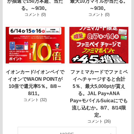
が抽選で150万本超、当た
最大10万マイルが当たる。
る。～9/30。
～9/30。
コメント (0)
コメント (0)
イオンカード/イオンペイで
ファミマカードでファミペ
イオンでWAON POINTが
イへチャージすると合計
10倍で還元率5％。8/8～
5％、最大5,000ptが貰え
8/11。
る。JAL Pay+ANA
コメント (32)
Pay+モバイルSuicaにでも
流し込むか。8/7、8/14限
定。
コメント (26)