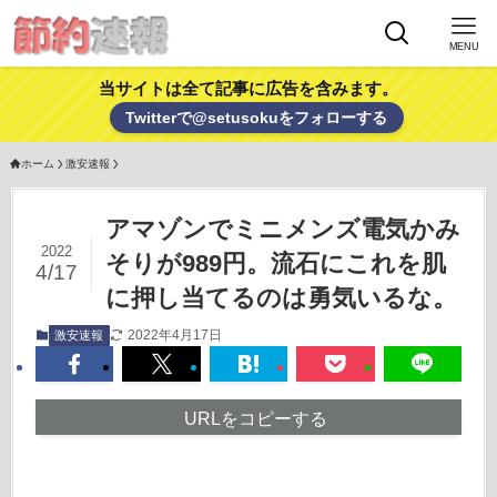
MENU
当サイトは全て記事に広告を含みます。
Twitterで@setusokuをフォローする
ホーム
激安速報
アマゾンでミニメンズ電気かみ
2022
そりが989円。流石にこれを肌
4/17
に押し当てるのは勇気いるな。
2022年4月17日
激安速報
URLをコピーする