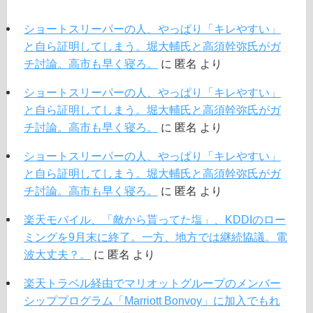
ショートスリーパーの人、やっぱり「キレやすい」
と自ら証明してしまう。堀大輔氏と高須幹弥氏がガ
チ討論。高市も早く寝ろ。
に
匿名
より
ショートスリーパーの人、やっぱり「キレやすい」
と自ら証明してしまう。堀大輔氏と高須幹弥氏がガ
チ討論。高市も早く寝ろ。
に
匿名
より
ショートスリーパーの人、やっぱり「キレやすい」
と自ら証明してしまう。堀大輔氏と高須幹弥氏がガ
チ討論。高市も早く寝ろ。
に
匿名
より
楽天モバイル、「敵から貰ってた塩」、KDDIのロー
ミングを9月末に終了。一方、地方では継続協議。電
波大丈夫？。
に
匿名
より
楽天トラベル経由でマリオットグループのメンバー
シッププログラム「Marriott Bonvoy」に加入でもれ