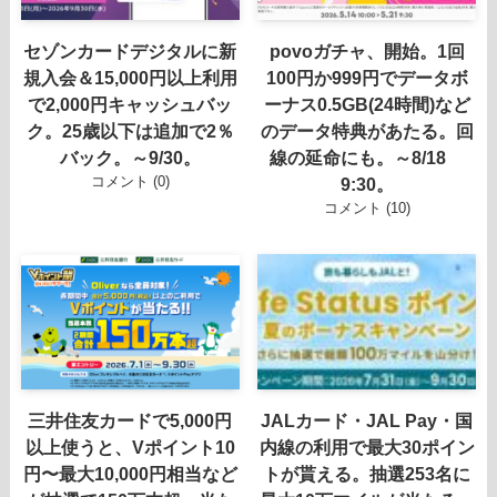
セゾンカードデジタルに新
povoガチャ、開始。1回
規入会＆15,000円以上利用
100円か999円でデータボ
で2,000円キャッシュバッ
ーナス0.5GB(24時間)など
ク。25歳以下は追加で2％
のデータ特典があたる。回
バック。～9/30。
線の延命にも。～8/18
コメント (0)
9:30。
コメント (10)
三井住友カードで5,000円
JALカード・JAL Pay・国
以上使うと、Vポイント10
内線の利用で最大30ポイン
円〜最大10,000円相当など
トが貰える。抽選253名に