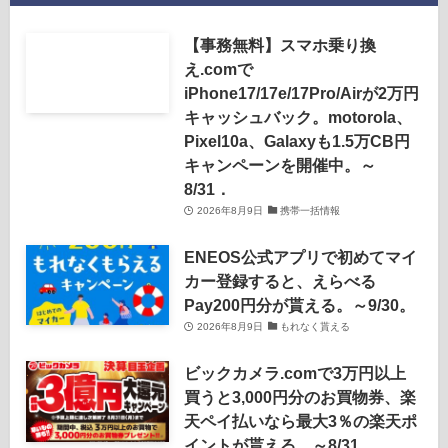
【事務無料】スマホ乗り換
え.comで
iPhone17/17e/17Pro/Airが2万円
キャッシュバック。motorola、
Pixel10a、Galaxyも1.5万CB円
キャンペーンを開催中。～
8/31．
2026年8月9日
携帯一括情報
ENEOS公式アプリで初めてマイ
カー登録すると、えらべる
Pay200円分が貰える。～9/30。
2026年8月9日
もれなく貰える
ビックカメラ.comで3万円以上
買うと3,000円分のお買物券、楽
天ペイ払いなら最大3％の楽天ポ
イントが貰える。～8/31。