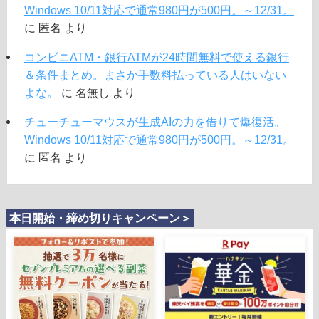
Windows 10/11対応で通常980円が500円。～12/31。
に
匿名
より
コンビニATM・銀行ATMが24時間無料で使える銀行
＆条件まとめ。まさか手数料払っている人はいない
よな。
に
名無し
より
チューチューマウスが生成AIの力を借りて爆復活。
Windows 10/11対応で通常980円が500円。～12/31。
に
匿名
より
本日開始・締め切りキャンペーン＞