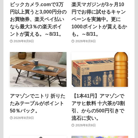
ビックカメラ.comで3万
楽天マガジンが3ヶ月10
円以上買うと3,000円分の
円でお得に試せるキャン
お買物券、楽天ペイ払い
ペーンを実施中。更に
なら最大3％の楽天ポイ
1000ポイントが貰えるか
ントが貰える。～8/31。
も。～8/31。
2026年8月9日
2026年8月9日
アマゾンでニトリ 折りた
【1本41円】アマゾンで
たみテーブルがポイント
アサヒ飲料 十六茶が3割
50％バック。
引、からの500円引きで
流石に安い。
2026年8月9日
2026年8月9日