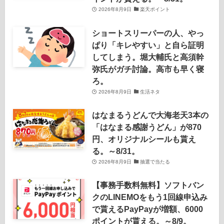
2026年8月9日
楽天ポイント
ショートスリーパーの人、やっ
ぱり「キレやすい」と自ら証明
してしまう。堀大輔氏と高須幹
弥氏がガチ討論。高市も早く寝
ろ。
2026年8月9日
生活ネタ
はなまるうどんで大海老天3本の
「はなまる感謝うどん」が870
円、オリジナルシールも貰え
る。～8/31。
2026年8月9日
抽選で当たる
【事務手数料無料】ソフトバン
クのLINEMOをもう1回線申込み
で貰えるPayPayが増額、6000
ポイントが貰える。～8/9。