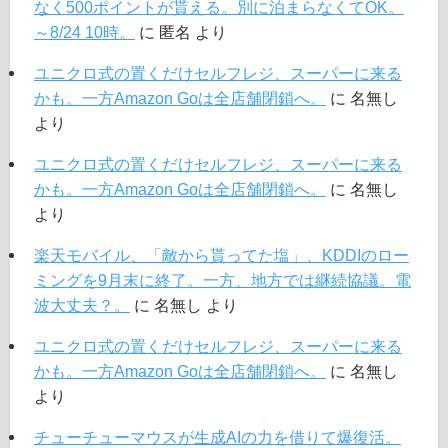
なく500ポイントが貰える。別に泊まらなくてOK。
～8/24 10時。
に
匿名
より
ユニクロ式の置くだけセルフレジ、スーパーに来る
かも。一方Amazon Goは全店舗閉鎖へ。
に
名無し
より
ユニクロ式の置くだけセルフレジ、スーパーに来る
かも。一方Amazon Goは全店舗閉鎖へ。
に
名無し
より
楽天モバイル、「敵から貰ってた塩」、KDDIのロー
ミングを9月末に終了。一方、地方では継続協議。電
波大丈夫？。
に
名無し
より
ユニクロ式の置くだけセルフレジ、スーパーに来る
かも。一方Amazon Goは全店舗閉鎖へ。
に
名無し
より
チューチューマウスが生成AIの力を借りて爆復活。