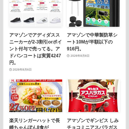
アマゾンでアディダスス
アマゾンで中華製防草シ
ニーカーが2-3割引orポイ
ート10Mが半額以下の
ント付与で売ってる。ア
916円。
ドバンコートは実質4247
2026年8月6日
円。
2026年8月6日
楽天リンガーハットで長
アマゾンでギンビス しみ
崎ちゃんぽん8食が
チョコミニアスパラガス