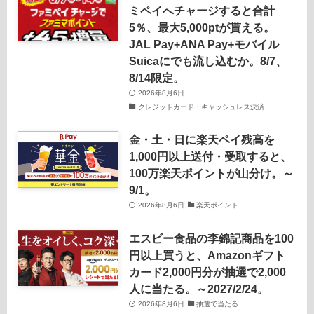
ミペイへチャージすると合計
5％、最大5,000ptが貰える。
JAL Pay+ANA Pay+モバイル
Suicaにでも流し込むか。8/7、
8/14限定。
2026年8月6日
クレジットカード・キャッシュレス決済
金・土・日に楽天ペイ残高を
1,000円以上送付・受取すると、
100万楽天ポイントが山分け。～
9/1。
2026年8月6日
楽天ポイント
エスビー食品の李錦記商品を100
円以上買うと、Amazonギフト
カード2,000円分が抽選で2,000
人に当たる。～2027/2/24。
2026年8月6日
抽選で当たる