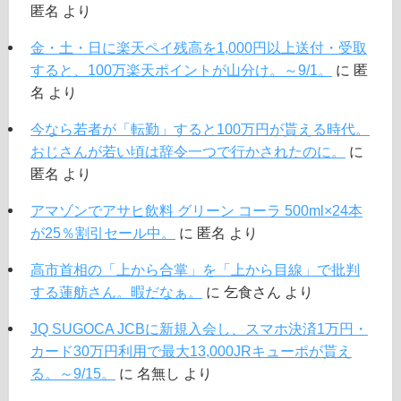
匿名
より
金・土・日に楽天ペイ残高を1,000円以上送付・受取
すると、100万楽天ポイントが山分け。～9/1。
に
匿
名
より
今なら若者が「転勤」すると100万円が貰える時代。
おじさんが若い頃は辞令一つで行かされたのに。
に
匿名
より
アマゾンでアサヒ飲料 グリーン コーラ 500ml×24本
が25％割引セール中。
に
匿名
より
高市首相の「上から合掌」を「上から目線」で批判
する蓮舫さん。暇だなぁ。
に
乞食さん
より
JQ SUGOCA JCBに新規入会し、スマホ決済1万円・
カード30万円利用で最大13,000JRキューポが貰え
る。～9/15。
に
名無し
より