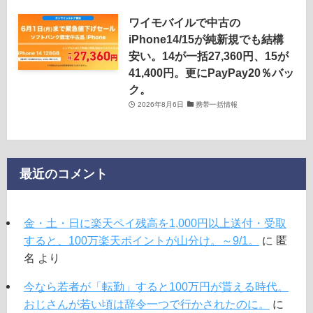
ワイモバイルで中古の
iPhone14/15が純新規でも結構
安い。14が一括27,360円、15が
41,400円。更にPayPay20％バッ
ク。
2026年8月6日
携帯一括情報
最近のコメント
金・土・日に楽天ペイ残高を1,000円以上送付・受取
すると、100万楽天ポイントが山分け。～9/1。
に
匿
名
より
今なら若者が「転勤」すると100万円が貰える時代。
おじさんが若い頃は辞令一つで行かされたのに。
に