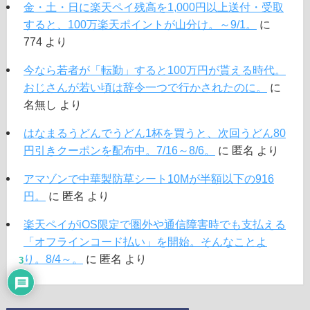
金・土・日に楽天ペイ残高を1,000円以上送付・受取
すると、100万楽天ポイントが山分け。～9/1。
に
774
より
今なら若者が「転勤」すると100万円が貰える時代。
おじさんが若い頃は辞令一つで行かされたのに。
に
名無し
より
はなまるうどんでうどん1杯を買うと、次回うどん80
円引きクーポンを配布中。7/16～8/6。
に
匿名
より
アマゾンで中華製防草シート10Mが半額以下の916
円。
に
匿名
より
楽天ペイがiOS限定で圏外や通信障害時でも支払える
「オフラインコード払い」を開始。そんなことよ
り。8/4～。
に
匿名
より
3