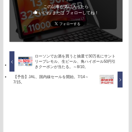
この記事が気に入ったら
いいね または フォローしてね！
ローソンでお酒を買うと抽選で30万名にサント
リープレモル、生ビール、角ハイボール50円引
きクーポンが当たる。～8/10。
【予告】JAL、国内線セールを開始。7/14～
7/15。