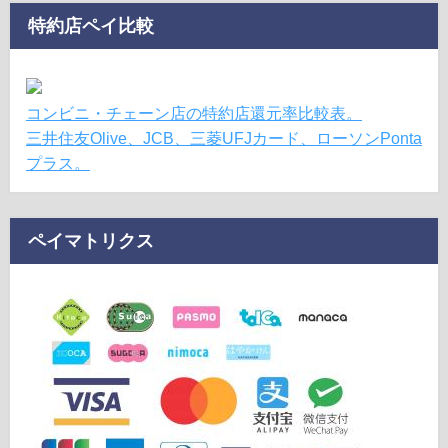
特約店ペイ比較
コンビニ・チェーン店の特約店還元率比較表。
三井住友Olive、JCB、三菱UFJカード、ローソンPonta
プラス。
ペイマトリクス