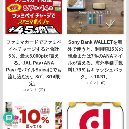
ファミマカードでファミペ
Sony Bank WALLETを海
イへチャージすると合計
外で使うと、利用額15％の
5％、最大5,000ptが貰え
現金または7％のANAマイ
る。JAL Pay+ANA
ルが貰える。海外事務手数
Pay+モバイルSuicaにでも
料1.79％もキャッシュバッ
流し込むか。8/7、8/14限
ク。～10/31。
コメント (0)
定。
コメント (21)
1