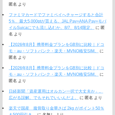
匿名
より
ファミマカードでファミペイへチャージすると合計
5％、最大5,000ptが貰える。JAL Pay+ANA Pay+モバ
イルSuicaにでも流し込むか。8/7、8/14限定。
に
匿
名
より
【2026年8月】携帯料金プランをGB別に比較｜ドコ
モ・au・ソフトバンク・楽天・MVNO格安SIM。
に
匿名
より
【2026年8月】携帯料金プランをGB別に比較｜ドコ
モ・au・ソフトバンク・楽天・MVNO格安SIM。
に
匿名
より
日経新聞「資産運用はオルカン一択で大丈夫か」。
広がる誤解。でもそれでいいんだよ。
に
匿名
より
楽天で国産 腹骨取り金華さば 2kg がポイント50％
＆500円引き。
に
名無し
より