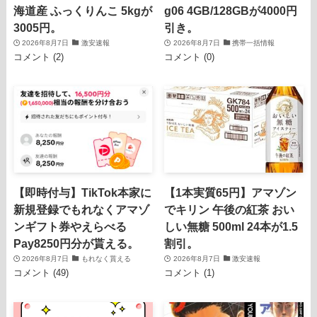
海道産 ふっくりんこ 5kgが
g06 4GB/128GBが4000円
3005円。
引き。
2026年8月7日
激安速報
2026年8月7日
携帯一括情報
コメント (2)
コメント (0)
【即時付与】TikTok本家に
【1本実質65円】アマゾン
新規登録でもれなくアマゾ
でキリン 午後の紅茶 おい
ンギフト券やえらべる
しい無糖 500ml 24本が1.5
Pay8250円分が貰える。
割引。
2026年8月7日
もれなく貰える
2026年8月7日
激安速報
コメント (49)
コメント (1)