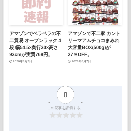
アマゾンでペラペラの不
アマゾンで不二家 カント
二貿易 オープンラック 4
リーマアムチョコまみれ
段 幅54.5×奥行30×高さ
大容量BOX(500g)が
93cmが実質768円。
27％OFF。
2026年8月7日
2026年8月7日
0
この記事を評価する。