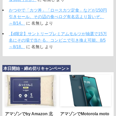
かつやで「カツ丼」「ロースカツ定食」などが150円
引きセール。その辺の食べログ有名店より旨いぞ。
～8/14。
に
名無し
より
【d限定】サントリープレミアムモルツが抽選で15万
名にその場で当たる。コンビニで引き換え可能。8/5
～8/18。
に
名無し
より
本日開始・締め切りキャンペーン＞
アマゾンでby Amazon 北
アマゾンでMotorola moto