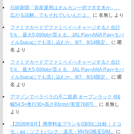
日経新聞「資産運用はオルカン一択で大丈夫か」。
広がる誤解。でもそれでいいんだよ。
に
名無し
より
ファミマカードでファミペイへチャージすると合計
5％、最大5,000ptが貰える。JAL Pay+ANA Pay+モバ
イルSuicaにでも流し込むか。8/7、8/14限定。
に
匿
名
より
ファミマカードでファミペイへチャージすると合計
5％、最大5,000ptが貰える。JAL Pay+ANA Pay+モバ
イルSuicaにでも流し込むか。8/7、8/14限定。
に
匿
名
より
アマゾンでペラペラの不二貿易 オープンラック 4段
幅54.5×奥行30×高さ93cmが実質768円。
に
名無し
より
【2026年8月】携帯料金プランをGB別に比較｜ドコ
モ・au・ソフトバンク・楽天・MVNO格安SIM。
に