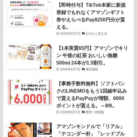
【即時付与】TikTok本家に新規
登録でもれなくアマゾンギフト
券やえらべるPay8250円分が貰
える。
2026年8月7日
もれなく貰える
【1本実質65円】アマゾンでキリ
ン 午後の紅茶 おいしい無糖
500ml 24本が1.5割引。
2026年8月7日
激安速報
【事務手数料無料】ソフトバン
クのLINEMOをもう1回線申込み
で貰えるPayPayが増額、6000
ポイントが貰える。～8/9。
2026年8月7日
携帯一括情報
アマゾンキンドルで「リアル」
「テコンダー朴」「レッドブル