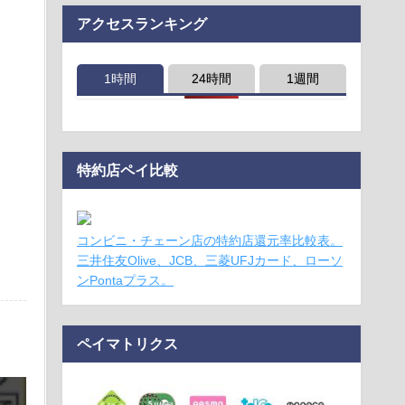
アクセスランキング
1時間
24時間
1週間
特約店ペイ比較
コンビニ・チェーン店の特約店還元率比較表。
三井住友Olive、JCB、三菱UFJカード、ローソ
ンPontaプラス。
ペイマトリクス