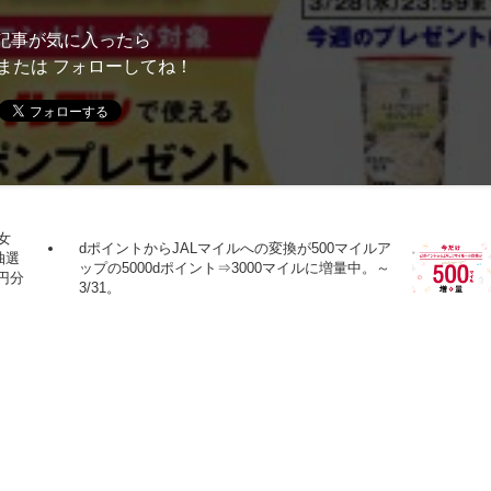
記事が気に入ったら
または フォローしてね！
女
dポイントからJALマイルへの変換が500マイルア
抽選
ップの5000dポイント⇒3000マイルに増量中。～
円分
3/31。