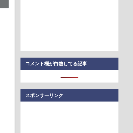
屋さん、食器の返却のみならず「仕分け」まで客にやらせてし
ー強さ議論ってこれで間違い無いんか？
プストアで大量注文→キャンセルを繰り返した32歳女を逮捕
、総額43億…
こんなのが普通に走ってるｗｗｗｗｗｗｗｗｗｗｗｗｗｗｗｗ
コメント欄が白熱してる記事
スポンサーリンク