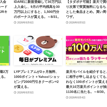
規入会
IDAREに新規登録して30万円以
【タダポチ可能】楽天で買
カード
上入金し、9月の平均残高を30
り次第で実質無料になるち
JRキ
万円以上にすると、1,500円分
とした食品まとめ。買い周
。
のボーナスが貰える。～8/31。
ワザ。
2026年8月6日
2026年8月5日
着2万
LYPプレミアムが2ヶ月無料、
楽天モバイルを紹介すると
える。
1000ポイント＋Yahoo!ショッ
に相手が申し込まなくても
ピング2000円引きクーポン×2
れなく100ポイントが貰え
が貰える。
最大10万楽天ポイントが抽
1130名に当たる。～8/30。
2026年8月5日
2026年8月4日