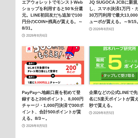
エアウォレットでモンストWeb
JQ SUGOCA JCBに新
ショップを利用すると50％分還
し、スマホ決済1万円・
元。LINE初回友だち追加で100
30万円利用で最大13,000
円分のCOIN+残高が貰える。～
ューポが貰える。～9/15
8/31。
2026年8月6日
2026年8月6日
PayPayへ地銀口座を初めて登
企業などの公式LINEで先
録すると200ポイント、8,000円
名に5楽天ポイントが貰
チャージ・1,000円決済で300ポ
秒で貰える。
イント、合計500ポイントが貰
2026年8月5日
える。8/3～。
2026年8月5日