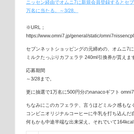
ニッセン経由でオムニ7に新規会員登録するとセブン
万名に当たる。～3/28。
※URL；
https://www.omni7.jp/general/static/omni7nissencp
セブンネットショッピングの元締めの、オムニ7に
ミルクたっぷりカフェラテ 240ml引換券が貰えま
応募期間
～3/28まで。
更に抽選で1万名に500円分のnanacoギフト omn
ちなみにこのカフェラテ、言うほどミルク感もな
コンビニオリジナルコーヒーに牛乳を打ち込んだ
何もかも中途半端な出来栄え。それでいて164kc