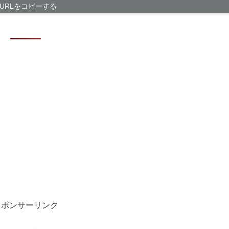
【画像あり】松
URLをコピーする
まうｗｗｗｗｗ
ハンターハンタ
【衝撃】ジャン
238アカウント
【画像】福岡、
スポンサーリンク