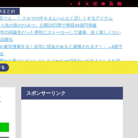
chまとめ
足りん…！ クルマの中をまんべんなく涼しくするアイテム
 人魚の島のひみつ』公開10日間で興収44億円突破
中学の同級生だった男性にストーカーして逮捕 全く親しくない
物品贈る
を家宅捜索する！自宅に現金があると逮捕されるぞ！」→4億千
る
豊かな香りにどっしりしたコーヒーの味わいが大人らしさを演
する
バックス COF…
く、火山もないのにホカホカのお湯が出る
通信」拡大--Starlink Directは650万接続、9月に能登で気球
スポンサーリンク
oの40GB増量は「実証」--料金改定とは「完全に分離」と前田社
ミ
日本最大級のAIデータセンター建設へ 総事業費2兆円、UAEが
ニキータ・ビアが退任、今後はアドバイザーとして関与
フルエンサー、ライブ配信中に自殺