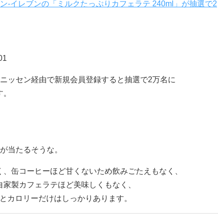
‐イレブンの「ミルクたっぷりカフェラテ 240ml」が抽選で2
01
ニッセン経由で新規会員登録すると抽選で2万名に
す。
i7が当たるそうな。
く、缶コーヒーほど甘くないため飲みごたえもなく、
自家製カフェラテほど美味しくもなく、
alとカロリーだけはしっかりあります。