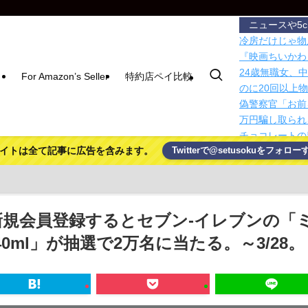
ニュースや5
冷房だけじゃ物
『映画ちいかわ
24歳無職女、
For Amazon’s Seller
特約店ペイ比較
のに20回以上
偽警察官「お前
万円騙し取られ
チョコレートの
イトは全て記事に広告を含みます。
Twitterで@setusokuをフォロー
出する「スター
大西洋の地下深
ドコモ、「空からの
型HA…
ドコモ、aham
新規会員登録するとセブン‐イレブンの「
長
0ml」が抽選で2万名に当たる。～3/28。
【朗報】秋田に
巨額投資を協議
X製品責任者の
日本人女性イン