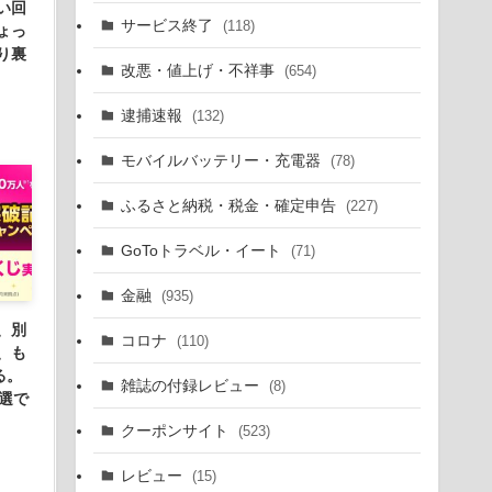
い回
サービス終了
(118)
ょっ
り裏
改悪・値上げ・不祥事
(654)
逮捕速報
(132)
モバイルバッテリー・充電器
(78)
ふるさと納税・税金・確定申告
(227)
GoToトラベル・イート
(71)
金融
(935)
、別
コロナ
(110)
、も
る。
雑誌の付録レビュー
(8)
選で
クーポンサイト
(523)
レビュー
(15)