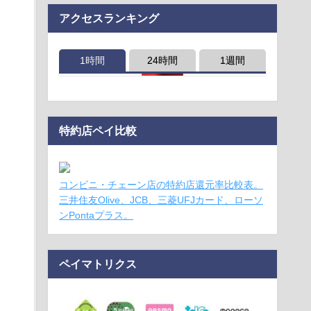
アクセスランキング
1時間
24時間
1週間
特約店ペイ比較
コンビニ・チェーン店の特約店還元率比較表。
三井住友Olive、JCB、三菱UFJカード、ローソ
ンPontaプラス。
ペイマトリクス