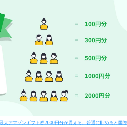
で最大アマゾンギフト券2000円分が貰える。普通に貯めると国