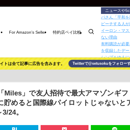
ニュースや5
パさん「平和を
ピーチする人が
イーロン・マス
For Amazon’s Seller
特約店ペイ比較
ない理由
有料購読が必要
を収録したデー
シンプルゆえに
イトは全て記事に広告を含みます。
Twitterで@setusokuをフォロー
ドイツ、熱中症
💪
【トラウマ】映
回」と聞いて真
【日本のクソダ
Miles」で友人招待で最大アマゾンギフ
ん 高市総理を
通に貯めると国際線パイロットじゃないと
【悲報】日本円
3/24。
新ジャンル「キ
【胸熱】中居正
にも知られなく