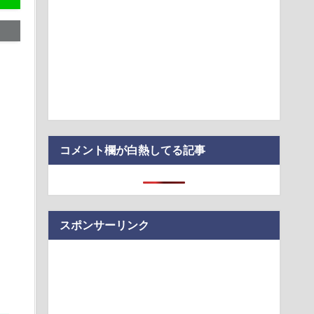
やりまくった結果
ービス「Suno」がAI生成楽曲に音声透かしを導入すると発表
「え待って、何で日本の避難所って10年前と同レベルなの(ドン
、じわじわと逝き始める
る」KDDI社長が推すAI auショップ全店の業務負荷を大幅低減
コメント欄が白熱してる記事
スポンサーリンク