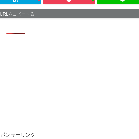
AIで人員削減
AI音楽生成サ
URLをコピーする
【悲報】韓国人
引き
【悲報】ロシア
「かなりイケて
スポンサーリンク