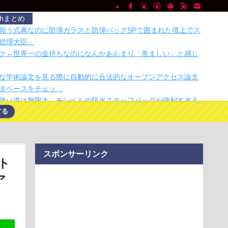
chまとめ
願う式典なのに防弾ガラスと防弾バッグSPで囲まれた壇上でス
総理大臣」
ク←世界一の金持ちなのになんかあんまり「羨ましい」と感じ
な学術論文を見る際に自動的に合法的なオープンアクセス論文
タベースをチェッ…
使い道は無限大。モンベルの防水スタッフバッグが便利すぎる
する
で10,000人以上死亡、ほとんどがお前らと同年代で若者は元気
画・特撮・アニメ・漫画・ゲームで「主人公がガチで敗北した
っ先に思い浮かぶ…
スポンサーリンク
サロック】ロックバンドGEZANのマヒトゥ・ザ・ピーポーさ
ト
批判し公金チュ…
ア
、「日米協調介入」すら無効化してしまうｗｗｗｗｗ
モ便利」。人類の悩みを解決する異形のモノがこちら
広、熊本に人知れず支援か 10年前の震災では3度現地入り「誰
て良い」