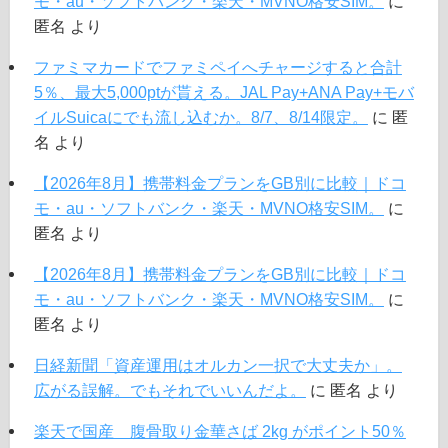
モ・au・ソフトバンク・楽天・MVNO格安SIM。
に
匿名
より
ファミマカードでファミペイへチャージすると合計
5％、最大5,000ptが貰える。JAL Pay+ANA Pay+モバ
イルSuicaにでも流し込むか。8/7、8/14限定。
に
匿
名
より
【2026年8月】携帯料金プランをGB別に比較｜ドコ
モ・au・ソフトバンク・楽天・MVNO格安SIM。
に
匿名
より
【2026年8月】携帯料金プランをGB別に比較｜ドコ
モ・au・ソフトバンク・楽天・MVNO格安SIM。
に
匿名
より
日経新聞「資産運用はオルカン一択で大丈夫か」。
広がる誤解。でもそれでいいんだよ。
に
匿名
より
楽天で国産 腹骨取り金華さば 2kg がポイント50％