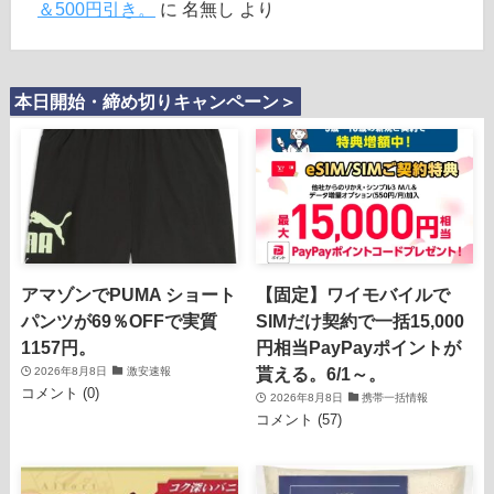
＆500円引き。
に
名無し
より
本日開始・締め切りキャンペーン＞
アマゾンでPUMA ショート
【固定】ワイモバイルで
パンツが69％OFFで実質
SIMだけ契約で一括15,000
1157円。
円相当PayPayポイントが
貰える。6/1～。
2026年8月8日
激安速報
コメント (0)
2026年8月8日
携帯一括情報
コメント (57)