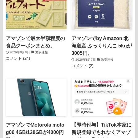
アマゾンで最大半額程度の
アマゾンでby Amazon 北
食品クーポンまとめ。
海道産 ふっくりんこ 5kgが
3005円。
2026年8月8日
激安速報
コメント (24)
2026年8月7日
激安速報
コメント (2)
アマゾンでMotorola moto
【即時付与】TikTok本家に
g06 4GB/128GBが4000円
新規登録でもれなくアマゾ