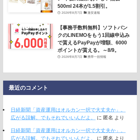
500ml 24本が1.5割引。
2026年8月7日
激安速報
【事務手数料無料】ソフトバン
クのLINEMOをもう1回線申込み
で貰えるPayPayが増額、6000
ポイントが貰える。～8/9。
2026年8月7日
携帯一括情報
最近のコメント
日経新聞「資産運用はオルカン一択で大丈夫か」。
広がる誤解。でもそれでいいんだよ。
に
匿名
より
日経新聞「資産運用はオルカン一択で大丈夫か」。
広がる誤解。でもそれでいいんだよ。
に
匿名
より