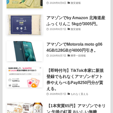
2026年8月8日
激安速報
アマゾンでby Amazon 北海道産
ふっくりんこ 5kgが3005円。
2026年8月7日
激安速報
アマゾンでMotorola moto g06
4GB/128GBが4000円引き。
2026年8月7日
携帯一括情報
【即時付与】TikTok本家に新規
登録でもれなくアマゾンギフト
券やえらべるPay8250円分が貰
える。
2026年8月7日
もれなく貰える
【1本実質65円】アマゾンでキリ
ン 午後の紅茶 おいしい無糖