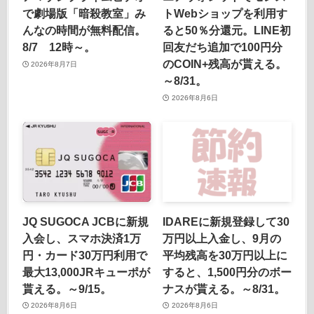
で劇場版「暗殺教室」み
トWebショップを利用す
んなの時間が無料配信。
ると50％分還元。LINE初
8/7 12時～。
回友だち追加で100円分
のCOIN+残高が貰える。
2026年8月7日
～8/31。
2026年8月6日
JQ SUGOCA JCBに新規
IDAREに新規登録して30
入会し、スマホ決済1万
万円以上入金し、9月の
円・カード30万円利用で
平均残高を30万円以上に
最大13,000JRキューポが
すると、1,500円分のボー
貰える。～9/15。
ナスが貰える。～8/31。
2026年8月6日
2026年8月6日