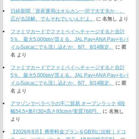
日経新聞「資産運用はオルカン一択で大丈夫か」。
広がる誤解。でもそれでいいんだよ。
に
名無し
より
ファミマカードでファミペイへチャージすると合計
5％、最大5,000ptが貰える。JAL Pay+ANA Pay+モバ
イルSuicaにでも流し込むか。8/7、8/14限定。
に
匿
名
より
ファミマカードでファミペイへチャージすると合計
5％、最大5,000ptが貰える。JAL Pay+ANA Pay+モバ
イルSuicaにでも流し込むか。8/7、8/14限定。
に
匿
名
より
アマゾンでペラペラの不二貿易 オープンラック 4段
幅54.5×奥行30×高さ93cmが実質768円。
に
名無し
より
【2026年8月】携帯料金プランをGB別に比較｜ドコ