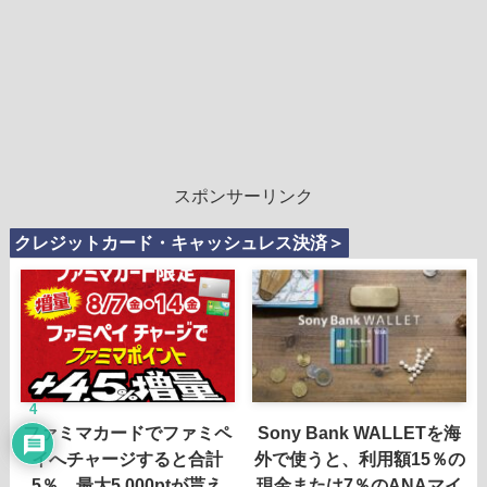
スポンサーリンク
クレジットカード・キャッシュレス決済＞
4
ファミマカードでファミペ
Sony Bank WALLETを海
イへチャージすると合計
外で使うと、利用額15％の
5％、最大5,000ptが貰え
現金または7％のANAマイ