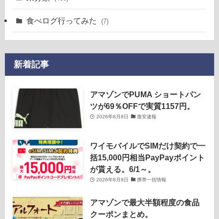
食べログ行ってみた
(7)
新着記事
アマゾンでPUMA ショートパン
ツが69％OFFで実質1157円。
2026年8月8日
激安速報
ワイモバイルでSIMだけ契約で一
括15,000円相当PayPayポイント
が貰える。6/1～。
2026年8月8日
携帯一括情報
アマゾンで最大半額程度の食品
クーポンまとめ。