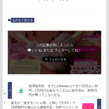
もれなく貰える
この記事が気に入ったら
いいね または フォローしてね！
前澤友作氏、すでにkifutownユーザー10万人に10
円～1万円のお金をランダムに送付済み。4630万
円が降ってこないかな。
楽天が「楽天モバイル債」と称して0.4％～で
1500億円を個人から調達予定。S&Pでジャンク