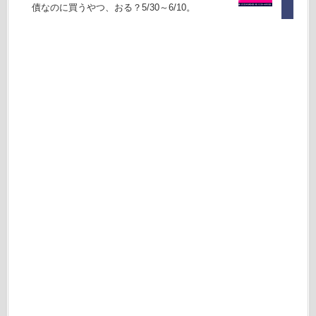
債なのに買うやつ、おる？5/30～6/10。