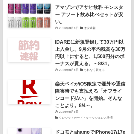
アマゾンでアサヒ飲料 モンスタ
ー アソート飲み比べセットが安
い。
2026年8月6日
激安速報
IDAREに新規登録して30万円以
上入金し、9月の平均残高を30万
円以上にすると、1,500円分のボ
ーナスが貰える。～8/31。
2026年8月6日
もれなく貰える
楽天ペイがiOS限定で圏外や通信
障害時でも支払える「オフライ
ンコード払い」を開始。そんな
ことより。8/4～。
2026年8月6日
クレジットカード・キャッシュレス決済
ドコモとahamoでiPhone17/17e