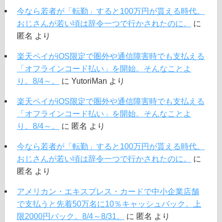
今なら若者が「転勤」すると100万円が貰える時代。
おじさんが若い頃は辞令一つで行かされたのに。
に
匿名
より
楽天ペイがiOS限定で圏外や通信障害時でも支払える
「オフラインコード払い」を開始。そんなことよ
り。8/4～。
に
YutoriMan
より
楽天ペイがiOS限定で圏外や通信障害時でも支払える
「オフラインコード払い」を開始。そんなことよ
り。8/4～。
に
匿名
より
今なら若者が「転勤」すると100万円が貰える時代。
おじさんが若い頃は辞令一つで行かされたのに。
に
匿名
より
アメリカン・エキスプレス・カードで中小企業店舗
で支払うと先着50万名に10％キャッシュバック。上
限2000円バック。8/4～8/31。
に
匿名
より