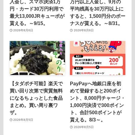
入会し、スマホ決済1万
万円以上入金し、9月の
円・カード30万円利用で
平均残高を30万円以上に
最大13,000JRキューポが
すると、1,500円分のボー
貰える。～9/15。
ナスが貰える。～8/31。
2026年8月6日
2026年8月6日
【タダポチ可能】楽天で
PayPayへ地銀口座を初
買い回り次第で実質無料
めて登録すると200ポイ
になるちょっとした食品
ント、8,000円チャージ・
まとめ。買い周り裏ワ
1,000円決済で300ポイン
ザ。
ト、合計500ポイントが
貰える。8/3～。
2026年8月5日
2026年8月5日