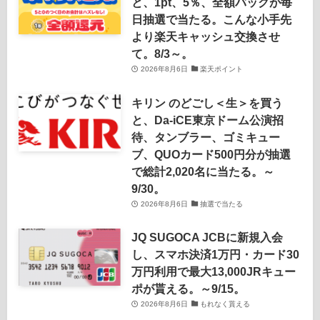
と、1pt、5％、全額バックが毎
日抽選で当たる。こんな小手先
より楽天キャッシュ交換させ
て。8/3～。
2026年8月6日
楽天ポイント
キリン のどごし＜生＞を買う
と、Da-iCE東京ドーム公演招
待、タンブラー、ゴミキュー
ブ、QUOカード500円分が抽選
で総計2,020名に当たる。～
9/30。
2026年8月6日
抽選で当たる
JQ SUGOCA JCBに新規入会
し、スマホ決済1万円・カード30
万円利用で最大13,000JRキュー
ポが貰える。～9/15。
2026年8月6日
もれなく貰える