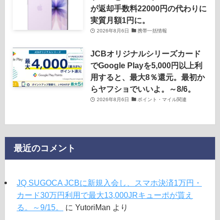
が返却手数料22000円の代わりに
実質月額1円に。
2026年8月6日
携帯一括情報
JCBオリジナルシリーズカード
でGoogle Playを5,000円以上利
用すると、最大8％還元。最初か
らヤフショでいいよ。～8/6。
2026年8月6日
ポイント・マイル関連
最近のコメント
JQ SUGOCA JCBに新規入会し、スマホ決済1万円・
カード30万円利用で最大13,000JRキューポが貰え
る。～9/15。
に
YutoriMan
より