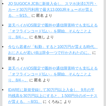
JQ SUGOCA JCBに新規入会し、スマホ決済1万円・
カード30万円利用で最大13,000JRキューポが貰え
る。～9/15。
に
匿名
より
楽天ペイがiOS限定で圏外や通信障害時でも支払える
「オフラインコード払い」を開始。そんなことよ
り。8/4～。
に
名無し
より
今なら若者が「転勤」すると100万円が貰える時代。
おじさんが若い頃は辞令一つで行かされたのに。
に
匿名
より
楽天ペイがiOS限定で圏外や通信障害時でも支払える
「オフラインコード払い」を開始。そんなことよ
り。8/4～。
に
匿名
より
IDAREに新規登録して30万円以上入金し、9月の平
均残高を30万円以上にすると、1,500円分のボーナス
が貰える。～8/31。
に
くろねこ
より