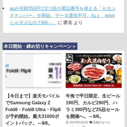
auが月額550円で2つ目の電話番号を使える「セカン
ドナンバー」を開始。データ通信不可。ねぇ、povo
じゃダメなの？8/4～。
に
匿名
より
本日開始・締め切りキャンペーン＞
【今日まで】楽天モバイル
牛角で平日限定、生ビール
でSamsung Galaxy Z
190円、カルビ290円、ハ
Fold8・Fold8 Ultra・Flip8
ラミ390円など25品セール
が予約開始。最大31000ポ
を開催へ。～8/6。
イントバック。～8/6。
2026年8月6日
店舗のセール