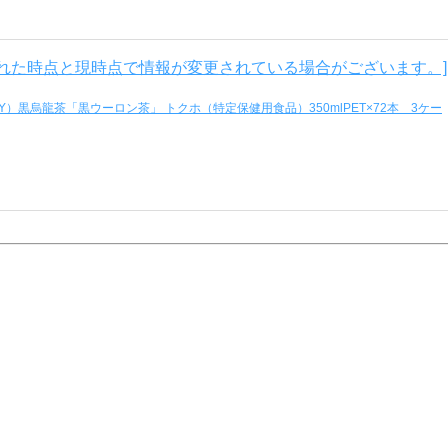
）黒烏龍茶「黒ウーロン茶」 トクホ（特定保健用食品）350mlPET×72本 3ケー