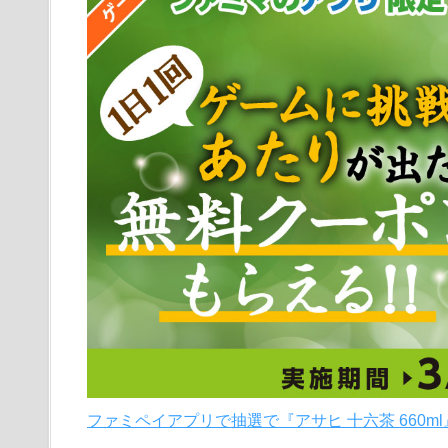
ファミペイアプリで抽選で『アサヒ 十六茶 660ml』