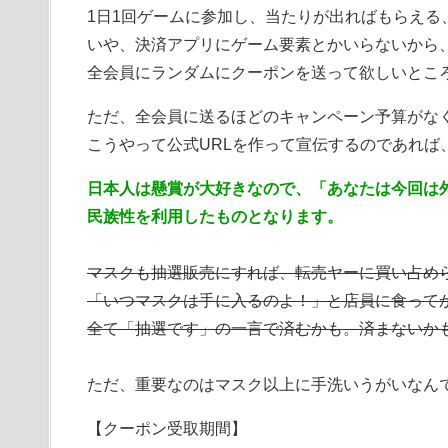
1日1回ゲームに参加し、当たりが出ればもらえる
いや、決済アプリにゲーム要素とかいらないから
全会員にランダムにクーポンを送って欲しいとこ
ただ、全会員に送るほどのキャンペーン予算がな
こうやって公式URLを作って宣伝するのであれば
日本人は懸賞が大好きなので、「あなたは今回は
民族性を利用したものとなります。
マスクも抽選販売にすれば、転売ヤーに買い占め
「いつマスクは手に入るのよ！」と店員に食って
全て「抽選です」の一言で済むかも。済まないか
ただ、重要なのはマスク以上に手洗いうがいなん
【クーポン受取期間】