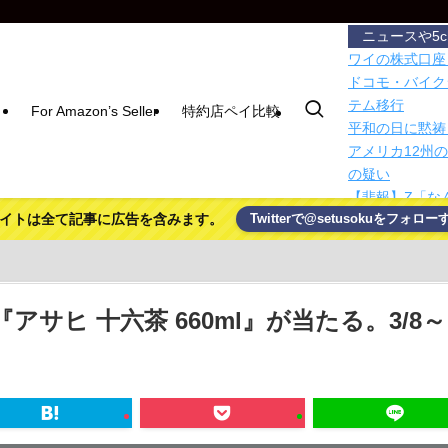
ニュースや5
ワイの株式口座
ドコモ・バイク
テム移行
For Amazon’s Seller
特約店ペイ比較
平和の日に黙祷
アメリカ12州
の疑い
【悲報】Z「な
イトは全て記事に広告を含みます。
Twitterで@setusokuをフォロー
【衝撃】「え、
ジャンプストア
が満たされた」
寝苦しくて目覚
AI検索はGo
サヒ 十六茶 660ml』が当たる。3/8～
Shopifyが報告
専門家「日本車
ゾンビパニック
【謎】みい山田
キになる理由