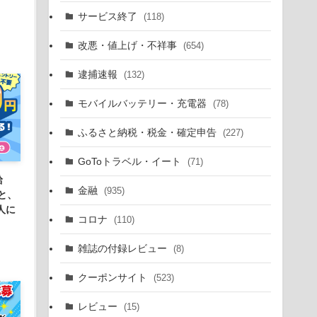
サービス終了
(118)
改悪・値上げ・不祥事
(654)
逮捕速報
(132)
モバイルバッテリー・充電器
(78)
ふるさと納税・税金・確定申告
(227)
GoToトラベル・イート
(71)
給
金融
(935)
と、
人に
コロナ
(110)
雑誌の付録レビュー
(8)
クーポンサイト
(523)
レビュー
(15)