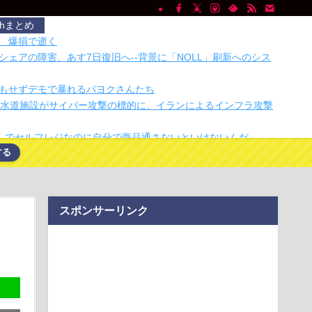
chまとめ
 爆損で逝く
シェアの障害、あす7日復旧へ--背景に「NOLL」刷新へのシス
もせずデモで暴れるパヨクさんたち
の水道施設がサイバー攻撃の標的に、イランによるインフラ攻撃
んでセルフレジなのに自分で商品通さないといけないんだ」
する
これカバー曲だったの！？」って知って驚いた曲あげてけ
で大量注文→キャンセルを繰り返した女を逮捕 「注文で欲求
総額43億円
めるとだいたい午前3時。それ、人間の初期設定でした
スポンサーリンク
ogle検索を置き換えるのではなく新たな顧客を呼び込んでいると
はダサい、見てて恥ずかしい」
→ショッピングモールへの籠城
「既に印税1億円入ってます」←こいつがネットの叩き程度にム