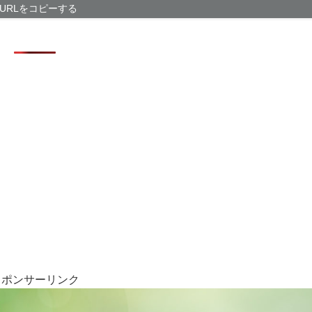
夏の頭皮をすっ
URLをコピーする
ゲトゲでした
【私はあなたの
た24歳女を逮捕
ドコモ、「空からの
型HA…
スポンサーリンク