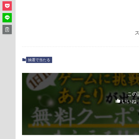
抽選で当たる
この
いいね 