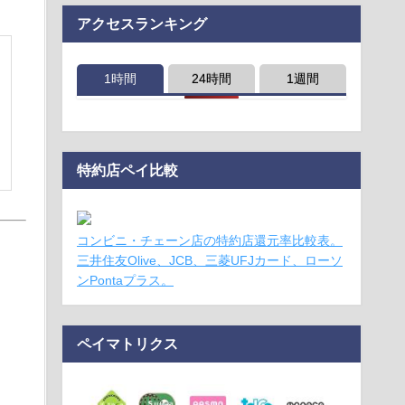
アクセスランキング
1時間
24時間
1週間
特約店ペイ比較
コンビニ・チェーン店の特約店還元率比較表。
三井住友Olive、JCB、三菱UFJカード、ローソ
ンPontaプラス。
ペイマトリクス