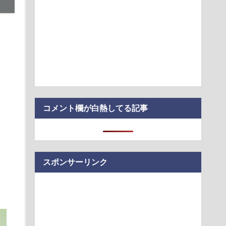
きりリフレッシュ。無印良品の新作シャンプーブラシ、いいト
味方】交際歴ゼロの同級生宅に唐揚げや文庫本を20回以上届け
通信」拡大--Starlink Directは650万接続、9月に能登で気球
コメント欄が白熱してる記事
スポンサーリンク