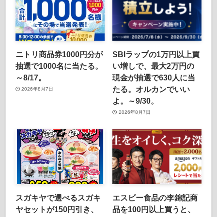
ニトリ商品券1000円分が
SBIラップの1万円以上買
抽選で1000名に当たる。
い増しで、最大2万円の
～8/17。
現金が抽選で630人に当
たる。オルカンでいい
2026年8月7日
よ。～9/30。
2026年8月7日
スガキヤで選べるスガキ
エスビー食品の李錦記商
ヤセットが150円引き、
品を100円以上買うと、