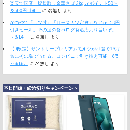
楽天で国産 腹骨取り金華さば 2kg がポイント50％
＆500円引き。
に
名無し
より
かつやで「カツ丼」「ロースカツ定食」などが150円
引きセール。その辺の食べログ有名店より旨いぞ。
～8/14。
に
名無し
より
【d限定】サントリープレミアムモルツが抽選で15万
名にその場で当たる。コンビニで引き換え可能。8/5
～8/18。
に
名無し
より
本日開始・締め切りキャンペーン＞