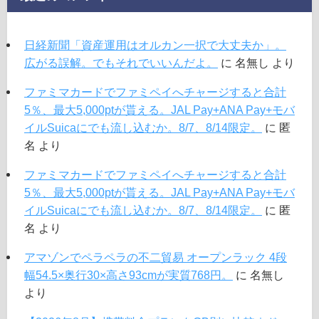
日経新聞「資産運用はオルカン一択で大丈夫か」。
広がる誤解。でもそれでいいんだよ。
に
名無し
より
ファミマカードでファミペイへチャージすると合計
5％、最大5,000ptが貰える。JAL Pay+ANA Pay+モバ
イルSuicaにでも流し込むか。8/7、8/14限定。
に
匿
名
より
ファミマカードでファミペイへチャージすると合計
5％、最大5,000ptが貰える。JAL Pay+ANA Pay+モバ
イルSuicaにでも流し込むか。8/7、8/14限定。
に
匿
名
より
アマゾンでペラペラの不二貿易 オープンラック 4段
幅54.5×奥行30×高さ93cmが実質768円。
に
名無し
より