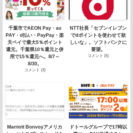
千葉市でAEON Pay・au
NTT社長「セブンイレブン
PAY・d払い・PayPay・楽
でdポイントを使わせて欲
天ペイで最大5％ポイント
しいな」。ソフトバンクに
還元。千葉県10％還元と併
要望。
コメント (5)
用で15％還元へ。8/7～
8/30。
コメント (3)
Marriott Bonvoyアメリカ
ドトールグループで17時以