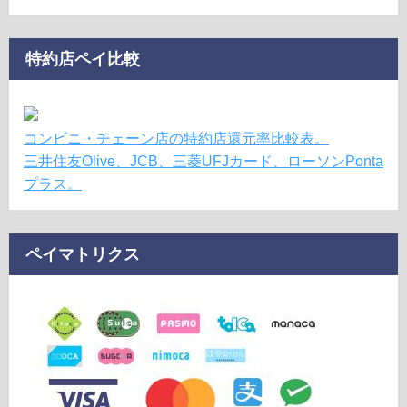
特約店ペイ比較
コンビニ・チェーン店の特約店還元率比較表。
三井住友Olive、JCB、三菱UFJカード、ローソンPonta
プラス。
ペイマトリクス