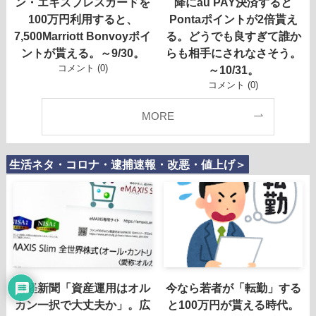
ン・エキスプレスカードを
降にau PAY決済すると
100万円利用すると、
Pontaポイントが2倍貰え
7,500Marriott Bonvoyポイ
る。どうでも良すぎて誰か
ントが貰える。～9/30。
らも相手にされなさそう。
コメント (0)
～10/31。
コメント (0)
MORE
生活ネタ・コロナ・逮捕速報・改悪・値上げ＞
日経新聞「資産運用はオル
今なら若者が「転勤」する
カン一択で大丈夫か」。広
と100万円が貰える時代。