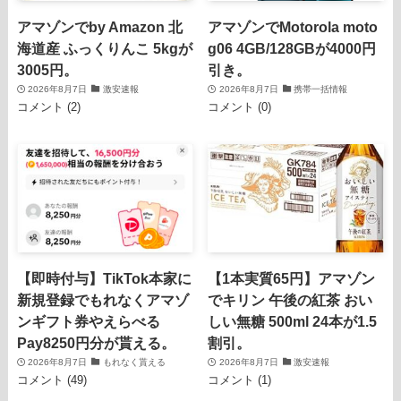
アマゾンでby Amazon 北
アマゾンでMotorola moto
海道産 ふっくりんこ 5kgが
g06 4GB/128GBが4000円
3005円。
引き。
2026年8月7日
激安速報
2026年8月7日
携帯一括情報
コメント (2)
コメント (0)
【即時付与】TikTok本家に
【1本実質65円】アマゾン
新規登録でもれなくアマゾ
でキリン 午後の紅茶 おい
ンギフト券やえらべる
しい無糖 500ml 24本が1.5
Pay8250円分が貰える。
割引。
2026年8月7日
もれなく貰える
2026年8月7日
激安速報
コメント (49)
コメント (1)