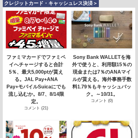
クレジットカード・キャッシュレス決済＞
ファミマカードでファミペ
Sony Bank WALLETを海
イへチャージすると合計
外で使うと、利用額15％の
5％、最大5,000ptが貰え
現金または7％のANAマイ
る。JAL Pay+ANA
ルが貰える。海外事務手数
Pay+モバイルSuicaにでも
料1.79％もキャッシュバッ
流し込むか。8/7、8/14限
ク。～10/31。
コメント (0)
定。
コメント (21)