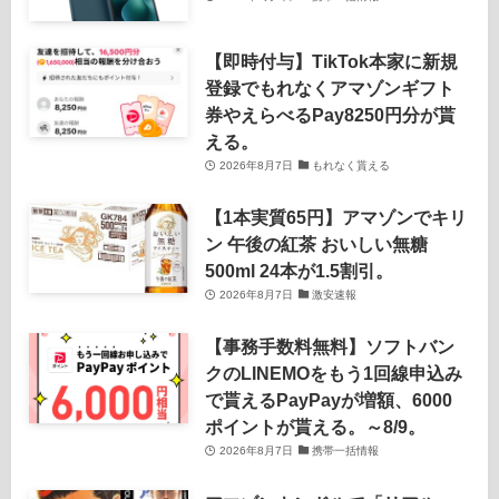
【即時付与】TikTok本家に新規
登録でもれなくアマゾンギフト
券やえらべるPay8250円分が貰
える。
2026年8月7日
もれなく貰える
【1本実質65円】アマゾンでキリ
ン 午後の紅茶 おいしい無糖
500ml 24本が1.5割引。
2026年8月7日
激安速報
【事務手数料無料】ソフトバン
クのLINEMOをもう1回線申込み
で貰えるPayPayが増額、6000
ポイントが貰える。～8/9。
2026年8月7日
携帯一括情報