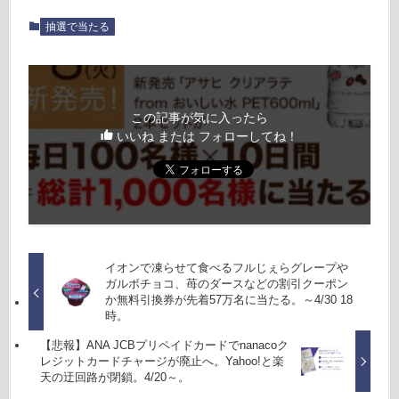
抽選で当たる
この記事が気に入ったら
いいね または フォローしてね！
イオンで凍らせて食べるフルじぇらグレープや
ガルボチョコ、苺のダースなどの割引クーポン
か無料引換券が先着57万名に当たる。～4/30 18
時。
【悲報】ANA JCBプリペイドカードでnanacoク
レジットカードチャージが廃止へ。Yahoo!と楽
天の迂回路が閉鎖。4/20～。