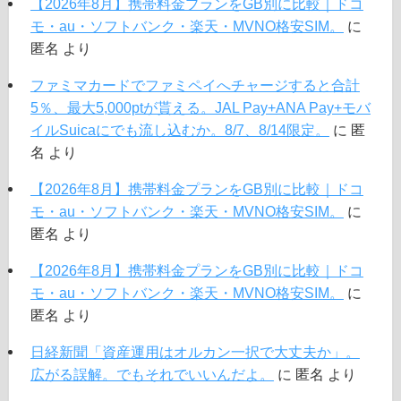
【2026年8月】携帯料金プランをGB別に比較｜ドコ
モ・au・ソフトバンク・楽天・MVNO格安SIM。
に
匿名
より
ファミマカードでファミペイへチャージすると合計
5％、最大5,000ptが貰える。JAL Pay+ANA Pay+モバ
イルSuicaにでも流し込むか。8/7、8/14限定。
に
匿
名
より
【2026年8月】携帯料金プランをGB別に比較｜ドコ
モ・au・ソフトバンク・楽天・MVNO格安SIM。
に
匿名
より
【2026年8月】携帯料金プランをGB別に比較｜ドコ
モ・au・ソフトバンク・楽天・MVNO格安SIM。
に
匿名
より
日経新聞「資産運用はオルカン一択で大丈夫か」。
広がる誤解。でもそれでいいんだよ。
に
匿名
より