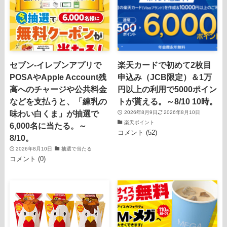
セブン-イレブンアプリで
楽天カードで初めて2枚目
POSAやApple Account残
申込み（JCB限定）＆1万
高へのチャージや公共料金
円以上の利用で5000ポイン
などを支払うと、「練乳の
トが貰える。～8/10 10時。
味わい白くま」が抽選で
2026年8月9日
2026年8月10日
楽天ポイント
6,000名に当たる。～
コメント (52)
8/10。
2026年8月10日
抽選で当たる
コメント (0)