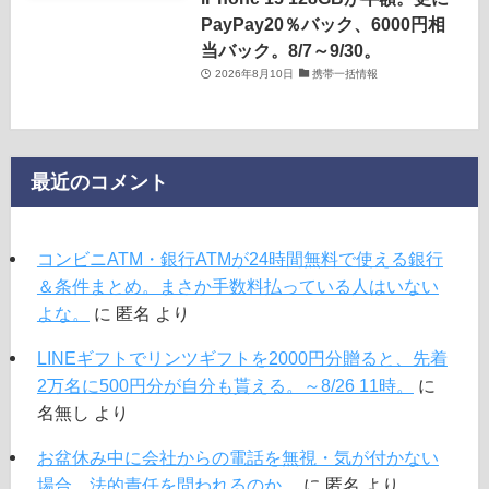
PayPay20％バック、6000円相
当バック。8/7～9/30。
2026年8月10日
携帯一括情報
最近のコメント
コンビニATM・銀行ATMが24時間無料で使える銀行
＆条件まとめ。まさか手数料払っている人はいない
よな。
に
匿名
より
LINEギフトでリンツギフトを2000円分贈ると、先着
2万名に500円分が自分も貰える。～8/26 11時。
に
名無し
より
お盆休み中に会社からの電話を無視・気が付かない
場合、法的責任を問われるのか。
に
匿名
より