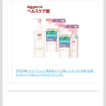
牛乳石鹸 カウブランド 無添加メイク落としオイル 本体+詰替
2コセット(1セット)【カウブランド】