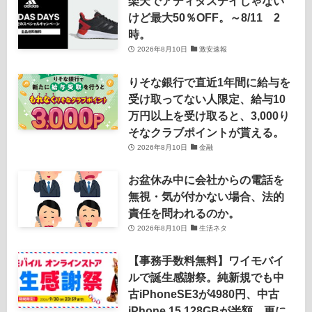
楽天でアディダスデイじゃない
けど最大50％OFF。～8/11 2
時。
2026年8月10日
激安速報
りそな銀行で直近1年間に給与を
受け取ってない人限定、給与10
万円以上を受け取ると、3,000り
そなクラブポイントが貰える。
2026年8月10日
金融
お盆休み中に会社からの電話を
無視・気が付かない場合、法的
責任を問われるのか。
2026年8月10日
生活ネタ
【事務手数料無料】ワイモバイ
ルで誕生感謝祭。純新規でも中
古iPhoneSE3が4980円、中古
iPhone 15 128GBが半額。更に