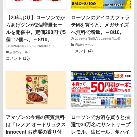
【20年ぶり】ローソンでか
ローソンのアイスカフェラ
らあげクンが2個増量セー
テMを買うと、メガサイズ
ルを開催中。定価298円で5
へ無料で増量。～8/10。
個⇒7個へ。～8/10。
2026年8月5日
2026年8月10日
店舗のセール
2026年8月9日
2026年8月10日
コメント (4)
店舗のセール
コメント (13)
アマゾンの今週の実質無料
ローソンでお酒を買うと抽
は「レノア オードリュクス
選で30万名にサントリープ
Innocent お洗濯の香り付
レモル、生ビール、角ハイ