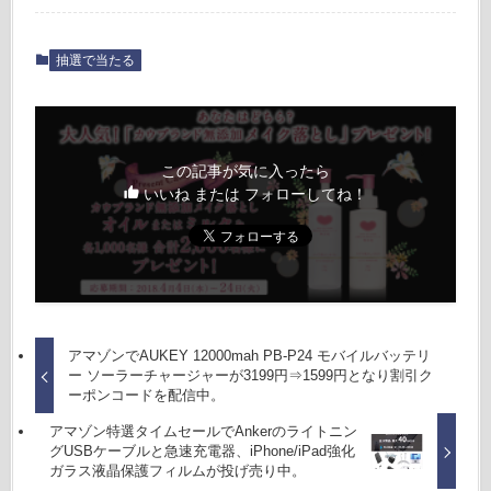
抽選で当たる
この記事が気に入ったら
いいね または フォローしてね！
アマゾンでAUKEY 12000mah PB-P24 モバイルバッテリ
ー ソーラーチャージャーが3199円⇒1599円となり割引ク
ーポンコードを配信中。
アマゾン特選タイムセールでAnkerのライトニン
グUSBケーブルと急速充電器、iPhone/iPad強化
ガラス液晶保護フィルムが投げ売り中。