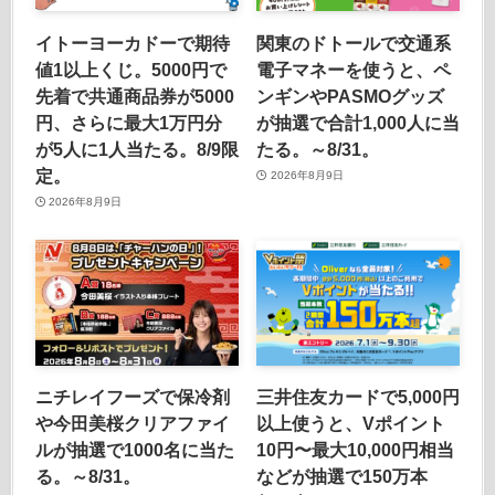
イトーヨーカドーで期待
関東のドトールで交通系
値1以上くじ。5000円で
電子マネーを使うと、ペ
先着で共通商品券が5000
ンギンやPASMOグッズ
円、さらに最大1万円分
が抽選で合計1,000人に当
が5人に1人当たる。8/9限
たる。～8/31。
定。
2026年8月9日
2026年8月9日
ニチレイフーズで保冷剤
三井住友カードで5,000円
や今田美桜クリアファイ
以上使うと、Vポイント
ルが抽選で1000名に当た
10円〜最大10,000円相当
る。～8/31。
などが抽選で150万本