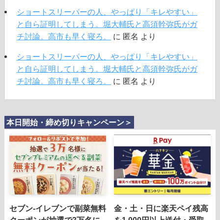
ショートスリーパーの人、やっぱり「キレやすい」
と自ら証明してしまう。堀大輔氏と高須幹弥氏がガ
チ討論。高市も早く寝ろ。
に
匿名
より
ショートスリーパーの人、やっぱり「キレやすい」
と自ら証明してしまう。堀大輔氏と高須幹弥氏がガ
チ討論。高市も早く寝ろ。
に
匿名
より
本日開始・締め切りキャンペーン＞
セブン‐イレブンで副菜無料
金・土・日に楽天ペイ残高