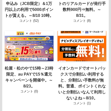
申込み（JCB限定）＆1万
トのリアルカードが発行手
円以上の利用で5000ポイン
数料900円⇒無料。～
トが貰える。～8/10 10時。
8/31。
コメント (52)
コメント (8)
松屋・松のやで15時～23時
イオンカードでオートバッ
限定、au PAYで15％還元
クスで分割払い利用する
キャンペーンを開催中。～
と、分割払い手数料が無
8/23。
料。普通、ポイントくれな
コメント (0)
いと分割払いなんて利用し
ないよね～8/10。
コメント (1)