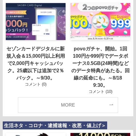
セゾンカードデジタルに新
povoガチャ、開始。1回
規入会＆15,000円以上利用
100円か999円でデータボ
で2,000円キャッシュバッ
ーナス0.5GB(24時間)など
ク。25歳以下は追加で2％
のデータ特典があたる。回
バック。～9/30。
線の延命にも。～8/18
コメント (0)
9:30。
コメント (10)
MORE
生活ネタ・コロナ・逮捕速報・改悪・値上げ＞