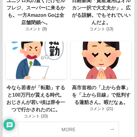
ユニクロ式の置くだけセル
日経新聞「資産運用はオル
フレジ、スーパーに来るか
カン一択で大丈夫か」。広
も。一方Amazon Goは全
がる誤解。でもそれでいい
店舗閉鎖へ。
んだよ。
コメント (9)
コメント (13)
今なら若者が「転勤」する
高市首相の「上から合掌」
と100万円が貰える時代。
を「上から目線」で批判す
おじさんが若い頃は辞令一
る蓮舫さん。暇だなぁ。
コメント (21)
つで行かされたのに。
コメント (10)
MORE