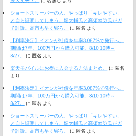
波大丈夫？。
に
名無し
より
ショートスリーパーの人、やっぱり「キレやすい」
と自ら証明してしまう。堀大輔氏と高須幹弥氏がガ
チ討論。高市も早く寝ろ。
に
匿名
より
【利率決定】イオンが社債を年率3.087%で発行へ。
期間は7年。100万円から購入可能。8/10 10時～
8/27。
に
匿名
より
楽天モバイルにお得に入会する方法まとめ。
に
匿名
より
【利率決定】イオンが社債を年率3.087%で発行へ。
期間は7年。100万円から購入可能。8/10 10時～
8/27。
に
匿名
より
ショートスリーパーの人、やっぱり「キレやすい」
と自ら証明してしまう。堀大輔氏と高須幹弥氏がガ
チ討論。高市も早く寝ろ。
に
匿名
より