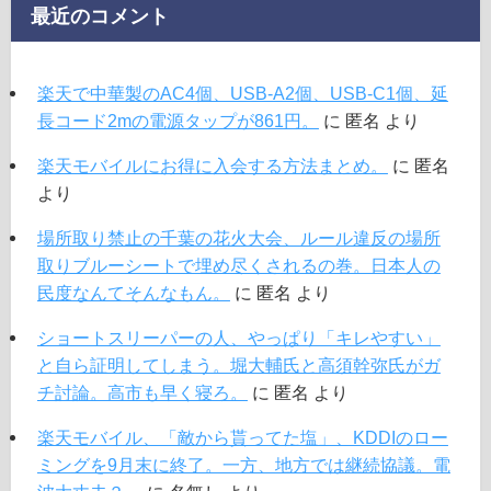
最近のコメント
楽天で中華製のAC4個、USB-A2個、USB-C1個、延
長コード2mの電源タップが861円。
に
匿名
より
楽天モバイルにお得に入会する方法まとめ。
に
匿名
より
場所取り禁止の千葉の花火大会、ルール違反の場所
取りブルーシートで埋め尽くされるの巻。日本人の
民度なんてそんなもん。
に
匿名
より
ショートスリーパーの人、やっぱり「キレやすい」
と自ら証明してしまう。堀大輔氏と高須幹弥氏がガ
チ討論。高市も早く寝ろ。
に
匿名
より
楽天モバイル、「敵から貰ってた塩」、KDDIのロー
ミングを9月末に終了。一方、地方では継続協議。電