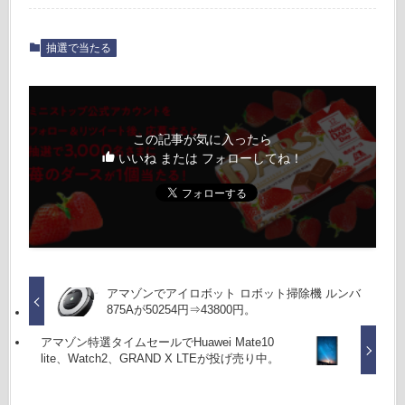
抽選で当たる
この記事が気に入ったら
いいね または フォローしてね！
アマゾンでアイロボット ロボット掃除機 ルンバ
875Aが50254円⇒43800円。
アマゾン特選タイムセールでHuawei Mate10
lite、Watch2、GRAND X LTEが投げ売り中。