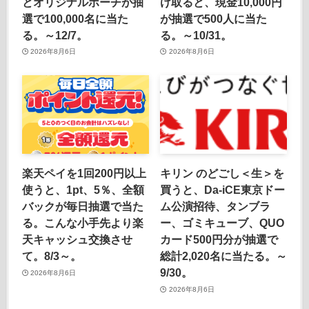
とオリジナルポーチが抽
け取ると、現金10,000円
選で100,000名に当た
が抽選で500人に当た
る。～12/7。
る。～10/31。
2026年8月6日
2026年8月6日
楽天ペイを1回200円以上
キリン のどごし＜生＞を
使うと、1pt、5％、全額
買うと、Da-iCE東京ドー
バックが毎日抽選で当た
ム公演招待、タンブラ
る。こんな小手先より楽
ー、ゴミキューブ、QUO
天キャッシュ交換させ
カード500円分が抽選で
て。8/3～。
総計2,020名に当たる。～
9/30。
2026年8月6日
2026年8月6日