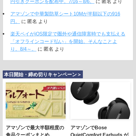
円引きクーポンを配布中。7/16～8/6。
に
匿名
より
アマゾンで中華製防草シート10Mが半額以下の916
円。
に
匿名
より
楽天ペイがiOS限定で圏外や通信障害時でも支払える
「オフラインコード払い」を開始。そんなことよ
り。8/4～。
に
匿名
より
本日開始・締め切りキャンペーン＞
アマゾンで最大半額程度の
アマゾンでBose
食品クーポンまとめ。
QuietComfort Earbuds が