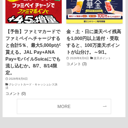
【予告】ファミマカードで
金・土・日に楽天ペイ残高
ファミペイへチャージする
を1,000円以上送付・受取
と合計5％、最大5,000ptが
すると、100万楽天ポイン
貰える。JAL Pay+ANA
トが山分け。～9/1。
Pay+モバイルSuicaにでも
2026年8月6日
楽天ポイント
コメント (3)
流し込むか。8/7、8/14限
定。
2026年8月6日
クレジットカード・キャッシュレス決
済
コメント (0)
MORE