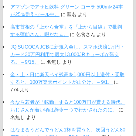
アマゾンでアサヒ飲料 グリーン コーラ 500ml×24本
が25％割引セール中。
に
匿名
より
高市首相の「上から合掌」を「上から目線」で批判
する蓮舫さん。暇だなぁ。
に
乞食さん
より
JQ SUGOCA JCBに新規入会し、スマホ決済1万円・
カード30万円利用で最大13,000JRキューポが貰え
る。～9/15。
に
名無し
より
金・土・日に楽天ペイ残高を1,000円以上送付・受取
すると、100万楽天ポイントが山分け。～9/1。
に
774
より
今なら若者が「転勤」すると100万円が貰える時代。
おじさんが若い頃は辞令一つで行かされたのに。
に
名無し
より
はなまるうどんでうどん1杯を買うと、次回うどん80