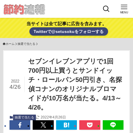
MENU
当サイトは全て記事に広告を含みます。
Twitterで@setusokuをフォローする
ホーム
抽選で当たる
セブンイレブンアプリで1回
700円以上買うとサンドイッ
チ・ロールパン50円引き、名探
2022
4/26
偵コナンのオリジナルブロマ
イドが10万名が当たる。4/13～
4/26。
2022年4月26日
抽選で当たる