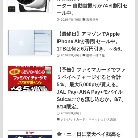
ーター 自動首振りが74％割引セ
ール中。
2026年8月6日
激安速報
【最終日】アマゾンでApple
iPhone Airが割引セール中。
1TBは何と6万円引き。～8/6。
2026年8月6日
携帯一括情報
【予告】ファミマカードでファ
ミペイへチャージすると合計
5％、最大5,000ptが貰える。
JAL Pay+ANA Pay+モバイル
Suicaにでも流し込むか。8/7、
8/14限定。
2026年8月6日
クレジットカード・キャッシュレス決済
金・土・日に楽天ペイ残高を