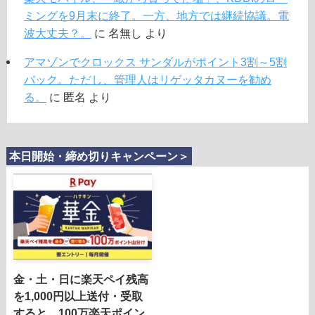
ミングを9月末に終了。一方、地方では継続協議。電
波大丈夫？。
に
名無し
より
アマゾンでクロックス サンダルがポイント3割～5割
バック。ただし、管理人はリゲッタカヌーを勧め
る。
に
匿名
より
本日開始・締め切りキャンペーン＞
金・土・日に楽天ペイ残高
を1,000円以上送付・受取
すると、100万楽天ポイン