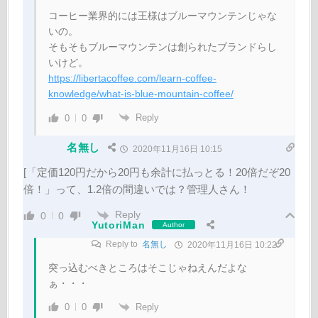
コーヒー業界的には王様はブルーマウンテンじゃな
いの。
そもそもブルーマウンテンは創られたブランドらし
いけど。
https://libertacoffee.com/learn-coffee-
knowledge/what-is-blue-mountain-coffee/
Reply
0
0
名無し
2020年11月16日 10:15
[「定価120円だから20円も余計に払っとる！20倍だぞ20
倍！」って、1.2倍の間違いでは？管理人さん！
Reply
0
0
YutoriMan
Author
Reply to
名無し
2020年11月16日 10:22
突っ込むべきところはそこじゃねえんだよな
ぁ・・・
Reply
0
0