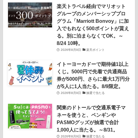
楽天トラベル経由でマリオット
グループのメンバーシッププロ
グラム「Marriott Bonvoy」に加
入でもれなく500ポイントが貰え
る。別に泊まらなくてOK。～
8/24 10時。
2026年8月9日
楽天ポイント
イトーヨーカドーで期待値1以上
くじ。5000円で先着で共通商品
券が5000円、さらに最大1万円分
が5人に1人当たる。8/9限定。
2026年8月9日
抽選で当たる
関東のドトールで交通系電子マ
ネーを使うと、ペンギンや
PASMOグッズが抽選で合計
1,000人に当たる。～8/31。
2026年8月9日
抽選で当たる