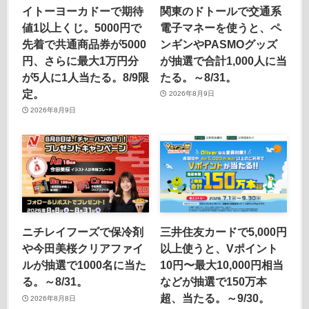
イトーヨーカドーで期待
関東のドトールで交通系
値1以上くじ。5000円で
電子マネーを使うと、ペ
先着で共通商品券が5000
ンギンやPASMOグッズ
円、さらに最大1万円分
が抽選で合計1,000人に当
が5人に1人当たる。8/9限
たる。～8/31。
定。
2026年8月9日
2026年8月9日
ニチレイフーズで保冷剤
三井住友カードで5,000円
や今田美桜クリアファイ
以上使うと、Vポイント
ルが抽選で1000名に当た
10円〜最大10,000円相当
る。～8/31。
などが抽選で150万本
超、当たる。～9/30。
2026年8月8日