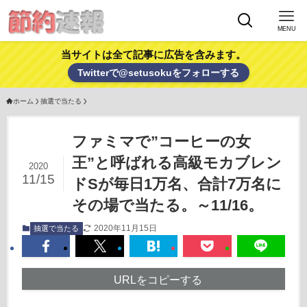
MENU
当サイトは全て記事に広告を含みます。
Twitterで@setusokuをフォローする
ホーム
抽選で当たる
ファミマで”コーヒーの女
王”と呼ばれる高級モカブレン
2020
11/15
ドSが毎日1万名、合計7万名に
その場で当たる。～11/16。
2020年11月15日
抽選で当たる
URLをコピーする