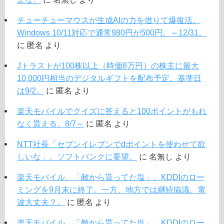
チューチューマウスが生成AIの力を借りて爆復活。
Windows 10/11対応で通常980円が500円。～12/31。
に
匿名
より
Jトラストが100株以上（時価8万円）の株主に最大
10,000円相当のデジタルギフトを配布予定。基準日
は9/2。
に
匿名
より
楽天モバイルでクイズに答えると100ポイントがもれ
なく貰える。8/7～
に
匿名
より
NTT社長「セブンイレブンでdポイントを使わせて欲
しいな」。ソフトバンクに要望。
に
名無し
より
楽天モバイル、「敵から貰ってた塩」、KDDIのロー
ミングを9月末に終了。一方、地方では継続協議。電
波大丈夫？。
に
匿名
より
楽天モバイル、「敵から貰ってた塩」、KDDIのロー