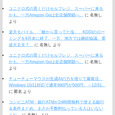
ユニクロ式の置くだけセルフレジ、スーパーに来る
かも。一方Amazon Goは全店舗閉鎖へ。
に
名無し
より
楽天モバイル、「敵から貰ってた塩」、KDDIのロー
ミングを9月末に終了。一方、地方では継続協議。電
波大丈夫？。
に
名無し
より
ユニクロ式の置くだけセルフレジ、スーパーに来る
かも。一方Amazon Goは全店舗閉鎖へ。
に
名無し
より
チューチューマウスが生成AIの力を借りて爆復活。
Windows 10/11対応で通常980円が500円。～12/31。
に
匿名
より
コンビニATM・銀行ATMが24時間無料で使える銀行
＆条件まとめ。まさか手数料払っている人はいない
よな。
に
名無し
より