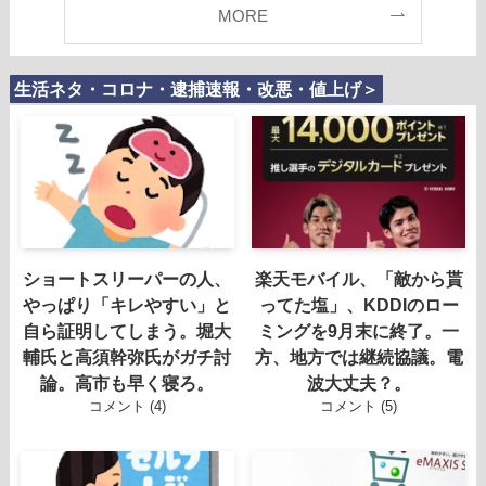
MORE
生活ネタ・コロナ・逮捕速報・改悪・値上げ＞
ショートスリーパーの人、
楽天モバイル、「敵から貰
やっぱり「キレやすい」と
ってた塩」、KDDIのロー
自ら証明してしまう。堀大
ミングを9月末に終了。一
輔氏と高須幹弥氏がガチ討
方、地方では継続協議。電
論。高市も早く寝ろ。
波大丈夫？。
コメント (4)
コメント (5)