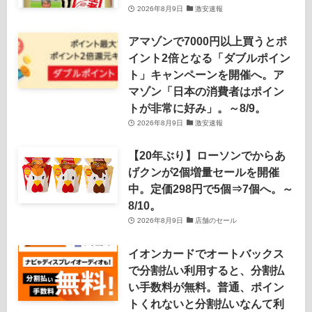
2026年8月9日
激安速報
アマゾンで7000円以上買うとポ
イント2倍となる「ダブルポイン
ト」キャンペーンを開催へ。ア
マゾン「日本の消費者はポイン
トが非常に好み」。～8/9。
2026年8月9日
激安速報
【20年ぶり】ローソンでからあ
げクンが2個増量セールを開催
中。定価298円で5個⇒7個へ。～
8/10。
2026年8月9日
店舗のセール
イオンカードでオートバックス
で分割払い利用すると、分割払
い手数料が無料。普通、ポイン
トくれないと分割払いなんて利