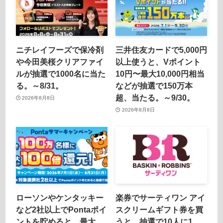
ニチレイフーズで保冷剤
三井住友カードで5,000円
や今田美桜クリアファイ
以上使うと、Vポイント
ルが抽選で1000名に当た
10円〜最大10,000円相当
る。～8/31。
などが抽選で150万本
超、当たる。～9/30。
2026年8月8日
2026年8月8日
ローソンやケンタッキー
楽券でサーティワン アイ
など2社以上でPontaポイ
スクリームギフト券を買
ントを貯めると、最大
うと、抽選で10人に1