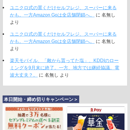
ユニクロ式の置くだけセルフレジ、スーパーに来る
かも。一方Amazon Goは全店舗閉鎖へ。
に
名無し
より
ユニクロ式の置くだけセルフレジ、スーパーに来る
かも。一方Amazon Goは全店舗閉鎖へ。
に
名無し
より
楽天モバイル、「敵から貰ってた塩」、KDDIのロー
ミングを9月末に終了。一方、地方では継続協議。電
波大丈夫？。
に
名無し
より
本日開始・締め切りキャンペーン＞