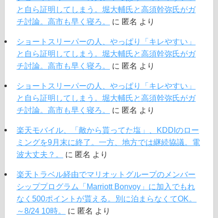
と自ら証明してしまう。堀大輔氏と高須幹弥氏がガ
チ討論。高市も早く寝ろ。
に
匿名
より
ショートスリーパーの人、やっぱり「キレやすい」
と自ら証明してしまう。堀大輔氏と高須幹弥氏がガ
チ討論。高市も早く寝ろ。
に
匿名
より
ショートスリーパーの人、やっぱり「キレやすい」
と自ら証明してしまう。堀大輔氏と高須幹弥氏がガ
チ討論。高市も早く寝ろ。
に
匿名
より
楽天モバイル、「敵から貰ってた塩」、KDDIのロー
ミングを9月末に終了。一方、地方では継続協議。電
波大丈夫？。
に
匿名
より
楽天トラベル経由でマリオットグループのメンバー
シッププログラム「Marriott Bonvoy」に加入でもれ
なく500ポイントが貰える。別に泊まらなくてOK。
～8/24 10時。
に
匿名
より