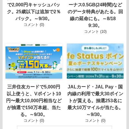
で2,000円キャッシュバッ
ーナス0.5GB(24時間)など
ク。25歳以下は追加で2％
のデータ特典があたる。回
バック。～9/30。
線の延命にも。～8/18
コメント (0)
9:30。
コメント (10)
三井住友カードで5,000円
JALカード・JAL Pay・国
以上使うと、Vポイント10
内線の利用で最大30ポイン
円〜最大10,000円相当など
トが貰える。抽選253名に
が抽選で150万本超、当た
最大10万マイルが当たる。
る。～9/30。
～9/30。
コメント (0)
コメント (0)