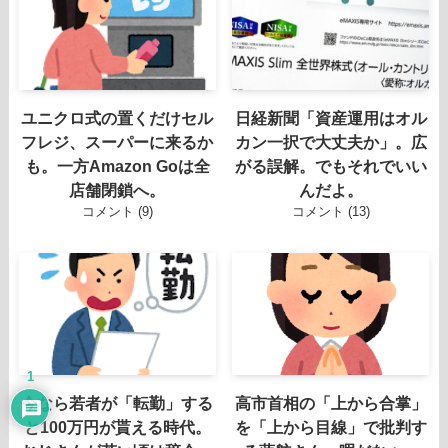
ユニクロ式の置くだけセル
日経新聞「資産運用はオル
フレジ、スーパーに来るか
カン一択で大丈夫か」。広
も。一方Amazon Goは全
がる誤解。でもそれでいい
店舗閉鎖へ。
んだよ。
コメント (9)
コメント (13)
1
今なら若者が「転勤」する
高市首相の「上から合掌」
と100万円が貰える時代。
を「上から目線」で批判す