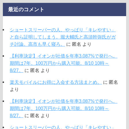
最近のコメント
ショートスリーパーの人、やっぱり「キレやすい」
と自ら証明してしまう。堀大輔氏と高須幹弥氏がガ
チ討論。高市も早く寝ろ。
に
匿名
より
【利率決定】イオンが社債を年率3.087%で発行へ。
期間は7年。100万円から購入可能。8/10 10時～
8/27。
に
匿名
より
楽天モバイルにお得に入会する方法まとめ。
に
匿名
より
【利率決定】イオンが社債を年率3.087%で発行へ。
期間は7年。100万円から購入可能。8/10 10時～
8/27。
に
匿名
より
ショートスリーパーの人、やっぱり「キレやすい」