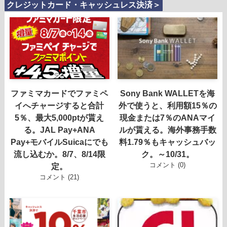
クレジットカード・キャッシュレス決済＞
ファミマカードでファミペ
Sony Bank WALLETを海
イへチャージすると合計
外で使うと、利用額15％の
5％、最大5,000ptが貰え
現金または7％のANAマイ
る。JAL Pay+ANA
ルが貰える。海外事務手数
Pay+モバイルSuicaにでも
料1.79％もキャッシュバッ
流し込むか。8/7、8/14限
ク。～10/31。
コメント (0)
定。
コメント (21)