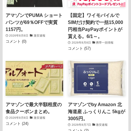
アマゾンでPUMA ショート
【固定】ワイモバイルで
パンツが69％OFFで実質
SIMだけ契約で一括15,000
1157円。
円相当PayPayポイントが
貰える。6/1～。
2026年8月8日
激安速報
コメント (0)
2026年8月8日
携帯一括情報
コメント (57)
アマゾンで最大半額程度の
アマゾンでby Amazon 北
食品クーポンまとめ。
海道産 ふっくりんこ 5kgが
3005円。
2026年8月8日
激安速報
コメント (24)
2026年8月7日
激安速報
コメント (2)