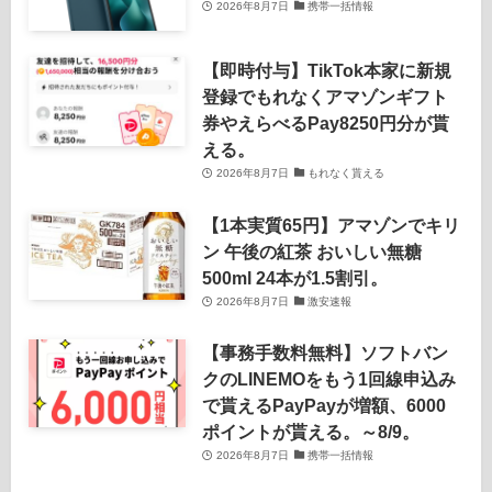
2026年8月7日
携帯一括情報
【即時付与】TikTok本家に新規
登録でもれなくアマゾンギフト
券やえらべるPay8250円分が貰
える。
2026年8月7日
もれなく貰える
【1本実質65円】アマゾンでキリ
ン 午後の紅茶 おいしい無糖
500ml 24本が1.5割引。
2026年8月7日
激安速報
【事務手数料無料】ソフトバン
クのLINEMOをもう1回線申込み
で貰えるPayPayが増額、6000
ポイントが貰える。～8/9。
2026年8月7日
携帯一括情報