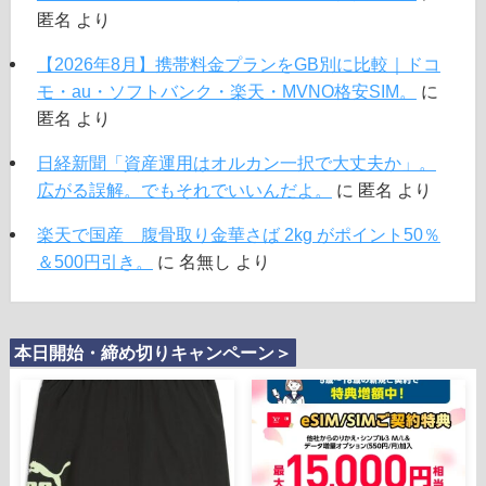
匿名
より
【2026年8月】携帯料金プランをGB別に比較｜ドコ
モ・au・ソフトバンク・楽天・MVNO格安SIM。
に
匿名
より
日経新聞「資産運用はオルカン一択で大丈夫か」。
広がる誤解。でもそれでいいんだよ。
に
匿名
より
楽天で国産 腹骨取り金華さば 2kg がポイント50％
＆500円引き。
に
名無し
より
本日開始・締め切りキャンペーン＞