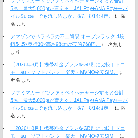
ファミマカードでファミペイへチャージすると合計
5％、最大5,000ptが貰える。JAL Pay+ANA Pay+モバ
イルSuicaにでも流し込むか。8/7、8/14限定。
に
匿
名
より
アマゾンでペラペラの不二貿易 オープンラック 4段
幅54.5×奥行30×高さ93cmが実質768円。
に
名無し
より
【2026年8月】携帯料金プランをGB別に比較｜ドコ
モ・au・ソフトバンク・楽天・MVNO格安SIM。
に
匿名
より
ファミマカードでファミペイへチャージすると合計
5％、最大5,000ptが貰える。JAL Pay+ANA Pay+モバ
イルSuicaにでも流し込むか。8/7、8/14限定。
に
匿
名
より
【2026年8月】携帯料金プランをGB別に比較｜ドコ
モ・au・ソフトバンク・楽天・MVNO格安SIM。
に