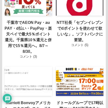
千葉市でAEON Pay・au
NTT社長「セブンイレブン
PAY・d払い・PayPay・楽
でdポイントを使わせて欲
天ペイで最大5％ポイント
しいな」。ソフトバンクに
還元。千葉県10％還元と併
要望。
コメント (5)
用で15％還元へ。8/7～
8/30。
コメント (3)
Marriott Bonvoyアメリカ
ドトールグループで17時以