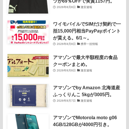
ツが69％OFFで実質1157円。
2026年8月8日
激安速報
ワイモバイルでSIMだけ契約で一
括15,000円相当PayPayポイント
が貰える。6/1～。
2026年8月8日
携帯一括情報
アマゾンで最大半額程度の食品
クーポンまとめ。
2026年8月8日
激安速報
アマゾンでby Amazon 北海道産
ふっくりんこ 5kgが3005円。
2026年8月7日
激安速報
アマゾンでMotorola moto g06
4GB/128GBが4000円引き。